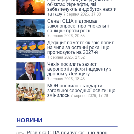
об'єктах Укрнафти, які
забезпечують видобуток нафти
та газу
7 серпня 2026, 17:38
Сенат США підтримав
законопроєкт про «пекельні
санкції» проти росії
7 серпня 2026, 20:55
Дефіцит пам’яті: як зріс попит
на чипи за останні роки і що
прогнозують на 2027-й
7 серпня 2026, 17:52
Чехія посилить захист
аеропортів після інциденту з
дроном у Лейпцигу
7 серпня 2026, 18:45
МОН оновило стандарти
загальної середньої освіти: що
змінилось
7 серпня 2026, 17:29
НОВИНИ
Розвідка США припускає, що дрон,
00:57