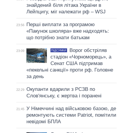
знайдений біля літака України в
Лейпцигу, міг належати рф – WSJ
Перші виплати за програмою
23:56
«Пакунок школяра» вже надходять:
що потрібно знати батькам
Ворог обстріляв
ПІДСУМКИ
23:09
стадіон «Чорноморець», а
Сенат США підтримав
«пекельні санкції» проти рф. Головне
за день
Окупанти вдарили з РСЗВ по
22:29
Слов'янську, є жертва і поранені
У Німеччині над військовою базою, де
21:45
ремонтують системи Patriot, помітили
невідомі БПЛА