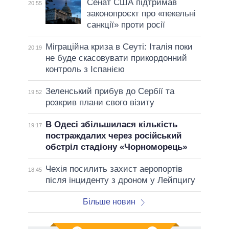
Сенат США підтримав
20:55
законопроєкт про «пекельні
санкції» проти росії
Міграційна криза в Сеуті: Італія поки
20:19
не буде скасовувати прикордонний
контроль з Іспанією
Зеленський прибув до Сербії та
19:52
розкрив плани свого візиту
В Одесі збільшилася кількість
19:17
постраждалих через російський
обстріл стадіону «Чорноморець»
Чехія посилить захист аеропортів
18:45
після інциденту з дроном у Лейпцигу
Більше новин