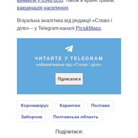
виявили у 8346 осіб
. Також в країні триває
вакцинація населення
.
Візуальна аналітика від редакції «Слово і
діло» – у Telegram-каналі
Pics&Maps
.
ЧИТАЙТЕ У TELEGRAM
найважливіше від «Слово і діло»
Підписатися
Коронавірус
Карантин
Полтава
Заборона
Полтавська область
Поділитися: