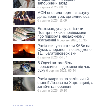
запобіжний захід
6 серпня 2026, 09:51
МОН оновило терміни вступу
до аспірантури: що змінилось
6 серпня 2026, 11:09
Екскомандувачу логістики
Повітряних сил повідомили
про підозру в незаконному
збагаченні
6 серпня 2026, 10:35
Росія скинула чотири КАБи на
Суми: є поранені, пошкоджено
ТЦ і багатоповерхівки
6 серпня 2026, 04:37
В Одесі автомобіль
провалився під землю під час
руху
6 серпня 2026, 09:44
Росія вдарила по залізничній
станції Лозова на Харківщині, є
загиблі та поранені
6 серпня 2026, 10:10