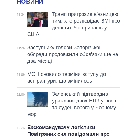
НОВИНИ
Трамп пригрозив в'язницею
11:34
тим, хто розповідає ЗМІ про
дефіцит боєприпасів у
США
Заступнику голови Запорізької
11:26
облради продовжили обов'язки ще на
два місяці
МОН оновило терміни вступу до
11:09
аспірантури: що змінилось
Зеленський підтвердив
11:00
ураження двох НПЗ у росії
та суден ворога у Чорному
морі
Екскомандувачу логістики
10:35
Повітряних сил повідомили про