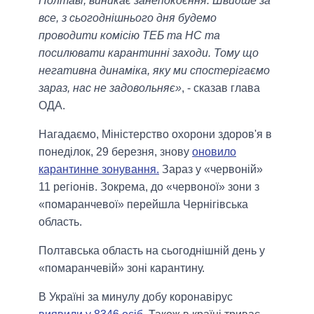
Полтаві, виникає занепокоєння. Швидше за
все, з сьогоднішнього дня будемо
проводити комісію ТЕБ та НС та
посилювати карантинні заходи. Тому що
негативна динаміка, яку ми спостерігаємо
зараз, нас не задовольняє»
, - сказав глава
ОДА.
Нагадаємо, Міністерство охорони здоров'я в
понеділок, 29 березня, знову
оновило
карантинне зонування.
Зараз у «червоній»
11 регіонів. Зокрема, до «червоної» зони з
«помаранчевої» перейшла Чернігівська
область.
Полтавська область на сьогоднішній день у
«помаранчевій» зоні карантину.
В Україні за минулу добу коронавірус