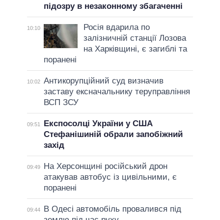
підозру в незаконному збагаченні
Росія вдарила по
10:10
залізничній станції Лозова
на Харківщині, є загиблі та
поранені
Антикорупційний суд визначив
10:02
заставу ексначальнику теруправління
ВСП ЗСУ
Експосолці України у США
09:51
Стефанішиній обрали запобіжний
захід
На Херсонщині російський дрон
09:49
атакував автобус із цивільними, є
поранені
В Одесі автомобіль провалився під
09:44
землю під час руху