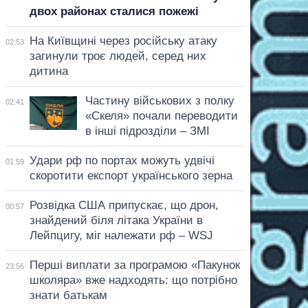
двох районах сталися пожежі
На Київщині через російську атаку
02:53
загинули троє людей, серед них
дитина
Частину військових з полку
02:41
«Скеля» почали переводити
в інші підрозділи – ЗМІ
Удари рф по портах можуть удвічі
01:59
скоротити експорт українського зерна
Розвідка США припускає, що дрон,
00:57
знайдений біля літака України в
Лейпцигу, міг належати рф – WSJ
Перші виплати за програмою «Пакунок
23:56
школяра» вже надходять: що потрібно
знати батькам