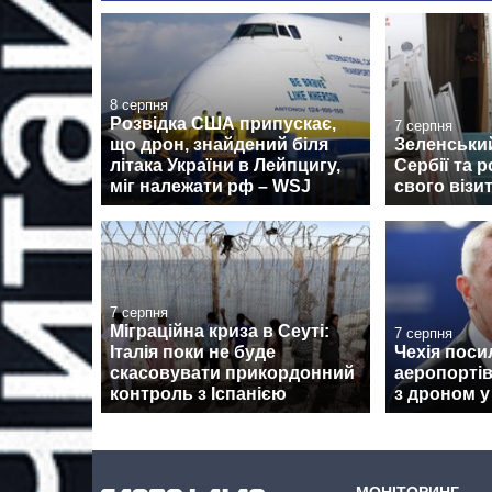
8 серпня
Розвідка США припускає,
7 серпня
що дрон, знайдений біля
Зеленськи
літака України в Лейпцигу,
Сербії та 
міг належати рф – WSJ
свого візи
7 серпня
Міграційна криза в Сеуті:
7 серпня
Італія поки не буде
Чехія поси
скасовувати прикордонний
аеропортів
контроль з Іспанією
з дроном у
МОНІТОРИНГ