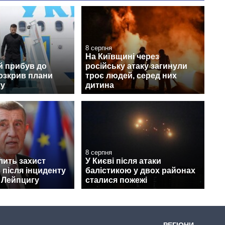
8 серпня
На Київщині через
й прибув до
російську атаку загинули
розкрив плани
троє людей, серед них
ту
дитина
8 серпня
лить захист
У Києві після атаки
 після інциденту
балістикою у двох районах
 Лейпцигу
сталися пожежі
РЕГІОНИ