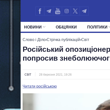
НОВИНИ
ОБIЦЯНКИ
ПОЛIТИКИ
УСІ ПОЛІТИКИ
ПРЕЗИДЕНТ І ОФ
Слово і Діло
›
Стрічка публікацій
›
Світ
Російський опозиціоне
попросив знеболюючог
СВІТ
28 березня 2021, 19:26
Читати російською