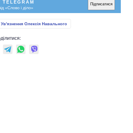
У TELEGRAM
рф
Підписатися
ід «Слово і діло»
Ув'язнення Олексія Навального
ділитися: