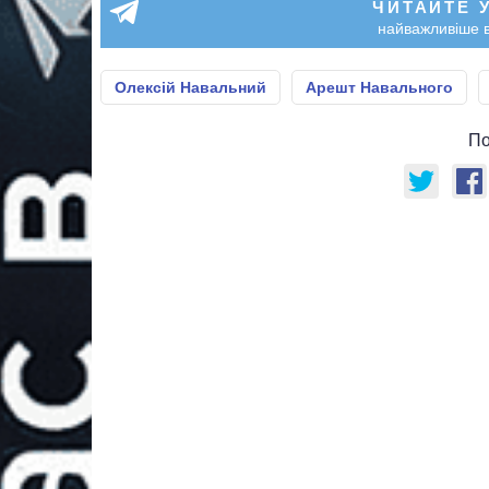
ЧИТАЙТЕ 
найважливіше в
Олексій Навальний
Арешт Навального
По