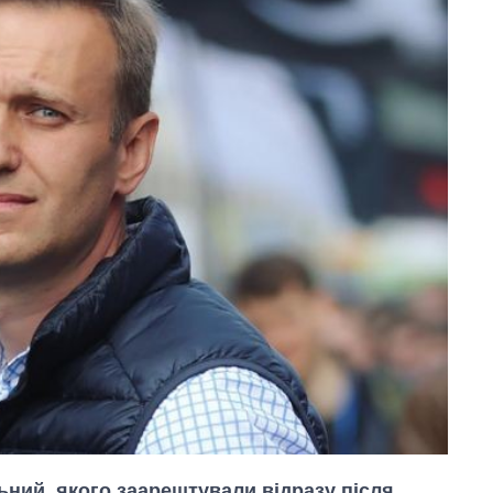
ьний, якого заарештували відразу після