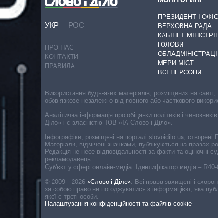
ПРЕЗИДЕНТ І ОФІС
УКР
РОС
ВЕРХОВНА РАДА
КАБІНЕТ МІНІСТРІ
ГОЛОВИ
ПРО НАС
ОБЛАДМІНІСТРАЦІ
КОНТАКТИ
МЕРИ МІСТ
ПРАВИЛА
ВСІ ПЕРСОНИ
Використання будь-яких матеріалів, розміщених на сайті,
обов’язкове незалежно від повного або часткового викори
Аналітична інформація про обіцянки політиків і чиновників
Діло» і є власністю ТОВ «ІА Слово і Діло».
Інфографіки, розміщені на порталі slovoidilo.ua, створен
Матеріали, відмічені значками, публікуються на правах р
Редакція не несе відповідальності за факти та оціночні 
рекламодавець.
Cуб'єкт у сфері онлайн-медіа. Ідентифікатор медіа – R40
© 2009—2026
«Слово і Діло»
.
Всі права захищені і охоро
за собою право не погоджуватися з інформацією, яка публ
якої є треті особи.
Налаштування конфіденційності та файлів cookie