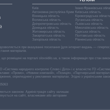
Київ
Івано-Франківська обл
Автономна республіка Крим
Київська область
Вінницька область
Кіровоградська област
В
Волинська область
Луганська область
Дніпропетровська область
Львівська область
Й
Донецька область
Миколаївська область
Житомирська область
Одеська область
Закарпатська область
Полтавська область
Запорізька область
Рівненська область
 дозволяється при вказуванні посилання (для інтернет-видань — гіперпоси
стання матеріалів.
, що розміщені на порталі slovoidilo.ua, а також інформація про стан вик
і ГО «Система народного контролю Слово і Діло» і є власністю ГО «Систе
еклами: «Промо», «Новини компаній», «Позиція», «Партнерський матеріал
судження, оприлюднені у рекламних матеріалах. Згідно з українським зак
-05063
няються законом. Адміністрація сайту залишає
ікується на сайті, власниками або авторами