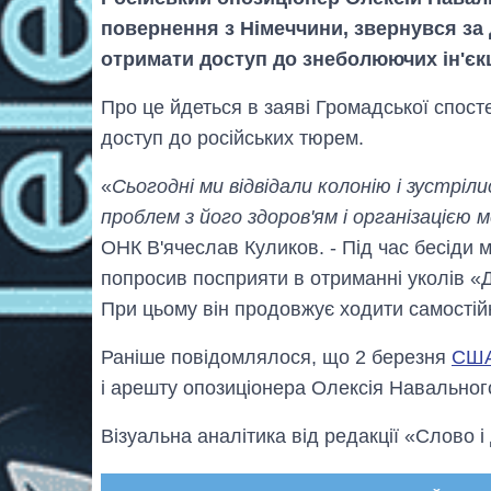
повернення з Німеччини, звернувся за 
отримати доступ до знеболюючих ін'єкц
Про це йдеться в заяві Громадської спосте
доступ до російських тюрем.
«
Сьогодні ми відвідали колонію і зустріл
проблем з його здоров'ям і організацією
ОНК В'ячеслав Куликов. - Під час бесіди ми
попросив посприяти в отриманні уколів «
При цьому він продовжує ходити самостій
Раніше повідомлялося, що 2 березня
США
і арешту опозиціонера Олексія Навальног
Візуальна аналітика від редакції «Слово і