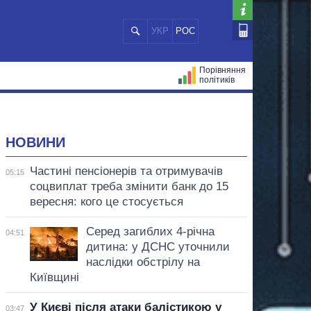
УКР
РОС
Порівняння
політиків
ЦІЙ
МЕРИ МІСТ
ВСІ ПЕРСОНИ
НОВИНИ
Частині пенсіонерів та отримувачів
05:15
соцвиплат треба змінити банк до 15
вересня: кого це стосується
Серед загиблих 4-річна
04:51
дитина: у ДСНС уточнили
наслідки обстрілу на
Київщині
У Києві після атаки балістикою у
03:47