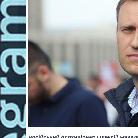
Російський опозиціонер Олексій Навал