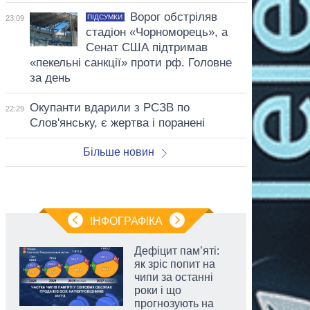
Ворог обстріляв
ПІДСУМКИ
23:09
стадіон «Чорноморець», а
Сенат США підтримав
«пекельні санкції» проти рф. Головне
за день
Окупанти вдарили з РСЗВ по
22:29
Слов'янську, є жертва і поранені
Більше новин
ІНФОГРАФІКА
Дефіцит пам’яті:
як зріс попит на
чипи за останні
роки і що
прогнозують на