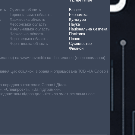
асть
Сумська область
Бізнес
Тернопільська область
Економіка
ь
Харківська область
Культура
Херсонська область
Наука
Хмельницька область
Національна безпека
Черкаська область
Політика
Чернівецька область
Право
Чернігівська область
Суспільство
Фінанси
лання) на www.slovoidilo.ua. Посилання (гіперпосилання)
онання цих обіцянок, зібрана й опрацьована ТОВ «ІА Слово і
ма народного контролю Слово і Діло».
», «Спецпроєкт», «За підтримки».
онодавством відповідальність за зміст реклами несе