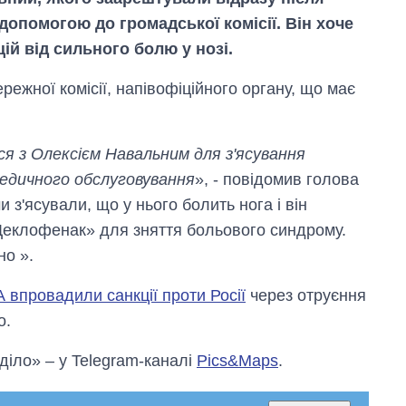
допомогою до громадської комісії. Він хоче
ій від сильного болю у нозі.
режної комісії, напівофіційного органу, що має
ися з Олексієм Навальним для з'ясування
 медичного обслуговування
», - повідомив голова
 з'ясували, що у нього болить нога і він
Деклофенак» для зняття больового синдрому.
но ».
 впровадили санкції проти Росії
через отруєння
о.
Вісім масованих
ударів по Україні
 діло» – у Telegram-каналі
Pics&Maps
.
за літо: Київ та
область стали
головною ціллю