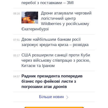
перебої з поставками – ЗМІ
Дрони атакували черговий
08:16
логістичний центр
Wildberries у російському
Єкатеринбурзі
Двом найбільшим банкам росії
07:51
загрожує кредитна криза – розвідка
США розширили санкції проти Куби
05:17
через військову співпрацю з росією,
Китаєм та Іраном
Радник президента попередив
04:57
бізнес про фейкові листи з
погрозами атак дронів
Більше новин