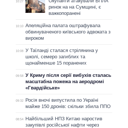
Окупанти атакували БПЛА
10:27
ринок на на Сумщині, є
важкопоранені
Апеляційна палата оштрафувала
10:10
обвинуваченого київського адвоката з
вироком
У Таїланді сталася стрілянина у
10:08
школі, семеро загиблих та
щонайменше 15 поранених
У Криму після серії вибухів сталась
09:58
масштабна пожежа на аеродромі
«Гвардійське»
Росія вночі випустила по Україні
09:32
майже 150 дронів: скільки збила ППО
Найбільший НПЗ Китаю наростив
08:54
закупівлі російської нафти через