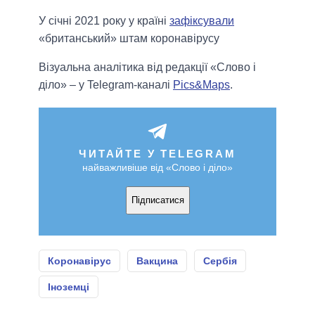
У січні 2021 року у країні
зафіксували
«британський» штам коронавірусу
Візуальна аналітика від редакції «Слово і
діло» – у Telegram-каналі
Pics&Maps
.
ЧИТАЙТЕ У TELEGRAM
найважливіше від «Слово і діло»
Підписатися
Коронавірус
Вакцина
Сербія
Іноземці