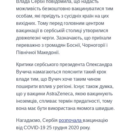
Влада Сербії повідомила, що надасть
можливість безкоштовно вакцинуватися тим
особам, які приїдуть з сусідніх країн на цих
вихідних. Тому перед головним центром
вакцинації в сербській столиці утворилися
довжелезні черги. Зазначають, що приїхали
переважно з громадян Боснії, Чорногорії і
Північної Македонії.
Критики сербського президента Олександра
Вучича намагаються пояснити такий крок
влади тим, що Вучич хоче таким чином
поширити вплив у регіоні. Існує також думка,
що у вакцини AstraZeneca, якою вакцинують
іноземців, спливає термін придатності, тому
вона має бути використана якомога швидше.
Нагадаємо, Сербія
розпочала
вакцинацію
від COVID-19 25 грудня 2020 року.