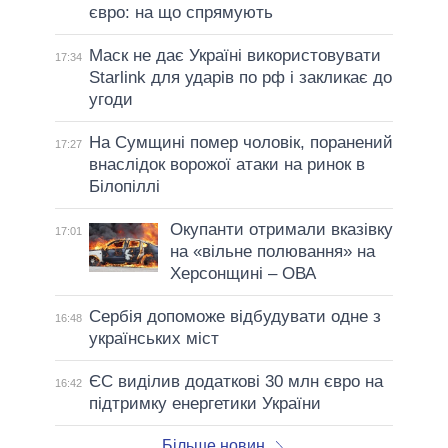
євро: на що спрямують
Маск не дає Україні використовувати
17:34
Starlink для ударів по рф і закликає до
угоди
На Сумщині помер чоловік, поранений
17:27
внаслідок ворожої атаки на ринок в
Білопіллі
Окупанти отримали вказівку
17:01
на «вільне полювання» на
Херсонщині – ОВА
Сербія допоможе відбудувати одне з
16:48
українських міст
ЄС виділив додаткові 30 млн євро на
16:42
підтримку енергетики України
Більше новин