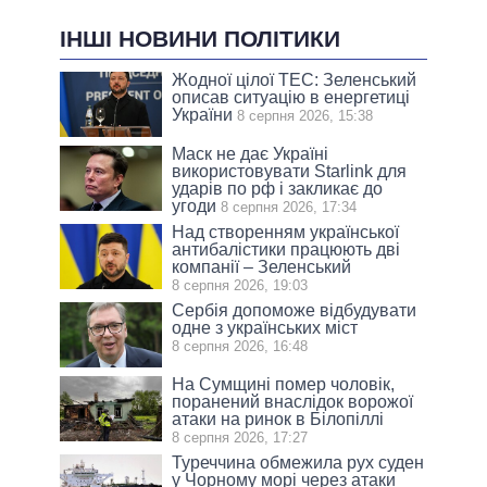
ІНШІ НОВИНИ ПОЛІТИКИ
Жодної цілої ТЕС: Зеленський
описав ситуацію в енергетиці
України
8 серпня 2026, 15:38
Маск не дає Україні
використовувати Starlink для
ударів по рф і закликає до
угоди
8 серпня 2026, 17:34
Над створенням української
антибалістики працюють дві
компанії – Зеленський
8 серпня 2026, 19:03
Сербія допоможе відбудувати
одне з українських міст
8 серпня 2026, 16:48
На Сумщині помер чоловік,
поранений внаслідок ворожої
атаки на ринок в Білопіллі
8 серпня 2026, 17:27
Туреччина обмежила рух суден
у Чорному морі через атаки