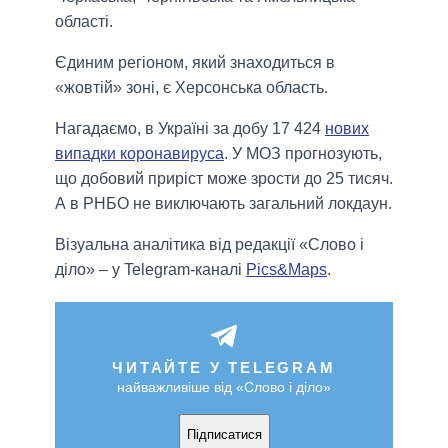
області.
Єдиним регіоном, який знаходиться в
«жовтій» зоні, є Херсонська область.
Нагадаємо, в Україні за добу 17 424
нових
випадки коронавируса
. У МОЗ прогнозують,
що добовий приріст може зрости до 25 тисяч.
А в РНБО не виключають загальний локдаун.
Візуальна аналітика від редакції «Слово і
діло» – у Telegram-каналі
Pics&Maps
.
ЧИТАЙТЕ У TELEGRAM
найважливіше від «Слово і діло»
Підписатися