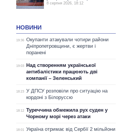
8 серпня 2026, 18:12
НОВИНИ
Окупанти атакували чотири райони
19:36
Дніпропетровщини, є жертви і
поранені
Над створенням української
19:03
антибалістики працюють дві
компанії – Зеленський
У ДПСУ розповіли про ситуацію на
18:23
кордоні з Білоруссю
Туреччина обмежила рух суден у
18:12
Чорному морі через атаки
Україна отримає від Сербії 2 мільйони
18:01