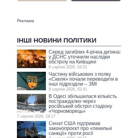
ІНШІ НОВИНИ ПОЛІТИКИ
Серед загиблих 4-річна дитина:
у ДСНС уточнили наслідки
обстрілу на Київщині
8 серпня 2026, 04:51
Частину військових з полку
«Скеля» почали переводити в
інші підрозділи – ЗМІ
8 серпня 2026, 02:41
В Одесі збільшилася кількість
постраждалих через
російський обстріл стадіону
«Чорноморець»
7 серпня 2026, 19:17
Сенат США підтримав
законопроєкт про «пекельні
санкції» проти росії