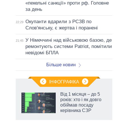
«пекельні санкції» проти рф. Головне
за день
Окупанти вдарили з РСЗВ по
22:29
Слов'янську, є жертва і поранені
У Німеччині над військовою базою, де
21:45
ремонтують системи Patriot, помітили
невідомі БПЛА
Більше новин
ІНФОГРАФІКА
Від 1 місяця – до 5
ть
років: хто і як довго
обіймав посаду
керівника СЗР