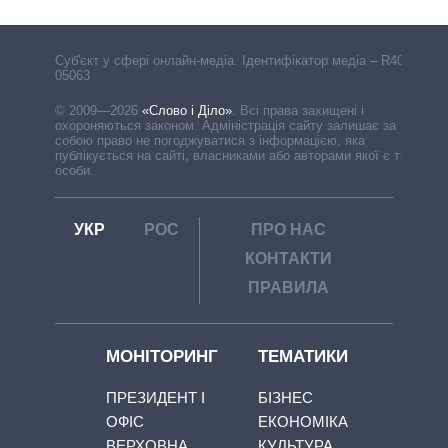
Cуб'єкт у сфері онлайн-медіа. Ідентифікатор медіа – R40-
05063
© 2009—2026
«Слово і Діло»
.
Всі права захищені і
охороняються законом. Адміністрація сайту залишає за
собою право не погоджуватися з інформацією, яка
публікується на сайті, власниками або авторами якої є треті
особи.
УКР
РОС
ПРО НАС
КОНТАКТИ
ПРАВИЛА
МОНІТОРИНГ
ТЕМАТИКИ
ПРЕЗИДЕНТ І
БІЗНЕС
ОФІС
ЕКОНОМІКА
ВЕРХОВНА
КУЛЬТУРА