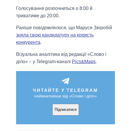
Голосування розпочнеться о 8:00 й
триватиме до 20:00.
Раніше повідомлялося, що Маруся Звіробій
зняла свою кандидатуру на користь
конкурента
.
Візуальна аналітика від редакції «Слово і
діло» – у Telegram-каналі
Pics&Maps
.
ЧИТАЙТЕ У TELEGRAM
найважливіше від «Слово і діло»
Підписатися