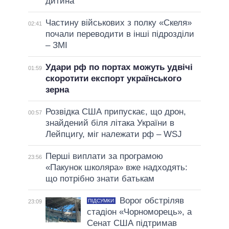
дитина
Частину військових з полку «Скеля»
02:41
почали переводити в інші підрозділи
– ЗМІ
Удари рф по портах можуть удвічі
01:59
скоротити експорт українського
зерна
Розвідка США припускає, що дрон,
00:57
знайдений біля літака України в
Лейпцигу, міг належати рф – WSJ
Перші виплати за програмою
23:56
«Пакунок школяра» вже надходять:
що потрібно знати батькам
Ворог обстріляв
ПІДСУМКИ
23:09
стадіон «Чорноморець», а
Сенат США підтримав