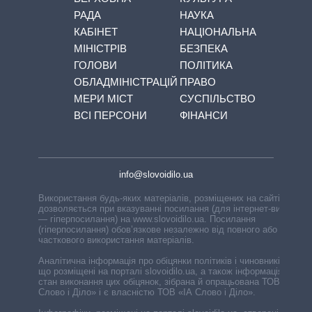
РАДА
НАУКА
КАБІНЕТ
НАЦІОНАЛЬНА
МІНІСТРІВ
БЕЗПЕКА
ГОЛОВИ
ПОЛІТИКА
ОБЛАДМІНІСТРАЦІЙ
ПРАВО
МЕРИ МІСТ
СУСПІЛЬСТВО
ВСІ ПЕРСОНИ
ФІНАНСИ
info@slovoidilo.ua
Використання будь-яких матеріалів, розміщених на сайті,
дозволяється при вказуванні посилання (для інтернет-видань
— гіперпосилання) на www.slovoidilo.ua. Посилання
(гіперпосилання) обов’язкове незалежно від повного або
часткового використання матеріалів.
Аналітична інформація про обіцянки політиків і чиновників,
що розміщені на порталі slovoidilo.ua, а також інформація про
стан виконання цих обіцянок, зібрана й опрацьована ТОВ «ІА
Слово і Діло» і є власністю ТОВ «ІА Слово і Діло».