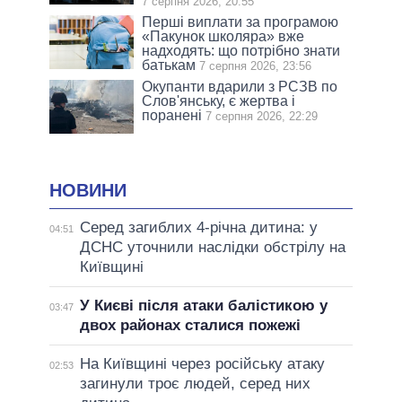
7 серпня 2026, 20:55
Перші виплати за програмою
«Пакунок школяра» вже
надходять: що потрібно знати
батькам
7 серпня 2026, 23:56
Окупанти вдарили з РСЗВ по
Слов'янську, є жертва і
поранені
7 серпня 2026, 22:29
НОВИНИ
Серед загиблих 4-річна дитина: у
04:51
ДСНС уточнили наслідки обстрілу на
Київщині
У Києві після атаки балістикою у
03:47
двох районах сталися пожежі
На Київщині через російську атаку
02:53
загинули троє людей, серед них