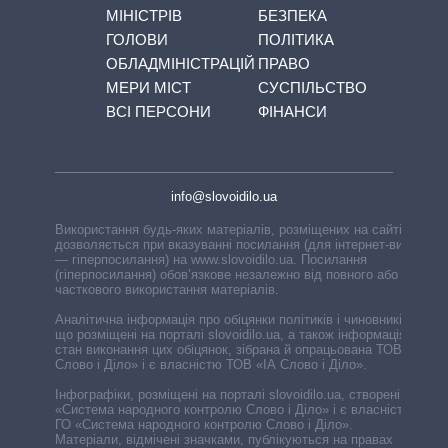
МІНІСТРІВ
БЕЗПЕКА
ГОЛОВИ
ПОЛІТИКА
ОБЛАДМІНІСТРАЦІЙ
ПРАВО
МЕРИ МІСТ
СУСПІЛЬСТВО
ВСІ ПЕРСОНИ
ФІНАНСИ
info@slovoidilo.ua
Використання будь-яких матеріалів, розміщених на сайті,
дозволяється при вказуванні посилання (для інтернет-видань
— гіперпосилання) на www.slovoidilo.ua. Посилання
(гіперпосилання) обов’язкове незалежно від повного або
часткового використання матеріалів.
Аналітична інформація про обіцянки політиків і чиновників,
що розміщені на порталі slovoidilo.ua, а також інформація про
стан виконання цих обіцянок, зібрана й опрацьована ТОВ «ІА
Слово і Діло» і є власністю ТОВ «ІА Слово і Діло».
Інфографіки, розміщені на порталі slovoidilo.ua, створені ГО
«Система народного контролю Слово і Діло» і є власністю
ГО «Система народного контролю Слово і Діло».
Матеріали, відмічені значками, публікуються на правах