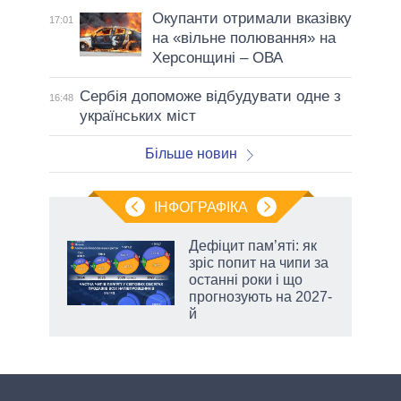
Окупанти отримали вказівку
17:01
на «вільне полювання» на
Херсонщині – ОВА
Сербія допоможе відбудувати одне з
16:48
українських міст
Більше новин
ІНФОГРАФІКА
жет
Дефіцит пам’яті: як
зріс попит на чипи за
ків
останні роки і що
прогнозують на 2027-
й
аспі