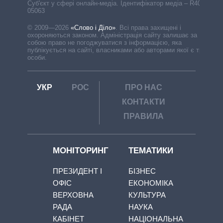
Cуб'єкт у сфері онлайн-медіа. Ідентифікатор медіа – R40-
05063
© 2009—2026
«Слово і Діло»
.
Всі права захищені і
охороняються законом. Адміністрація сайту залишає за
собою право не погоджуватися з інформацією, яка
публікується на сайті, власниками або авторами якої є треті
особи.
УКР
РОС
ПРО НАС
КОНТАКТИ
ПРАВИЛА
МОНІТОРИНГ
ТЕМАТИКИ
ПРЕЗИДЕНТ І
БІЗНЕС
ОФІС
ЕКОНОМІКА
ВЕРХОВНА
КУЛЬТУРА
РАДА
НАУКА
КАБІНЕТ
НАЦІОНАЛЬНА