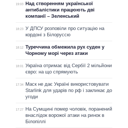
Над створенням української
19:03
антибалістики працюють дві
компанії – Зеленський
У ДПСУ розповіли про ситуацію на
18:23
кордоні з Білоруссю
Туреччина обмежила рух суден у
18:12
Чорному морі через атаки
Україна отримає від Сербії 2 мільйони
18:01
євро: на що спрямують
Маск не дає Україні використовувати
17:34
Starlink для ударів по рф і закликає до
угоди
На Сумщині помер чоловік, поранений
17:27
внаслідок ворожої атаки на ринок в
Білопіллі