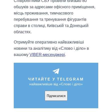
Співробітники СБУ провели близько 80
обшуків за адресами офісного приміщення,
місць проживання, тимчасового
перебування та тренування фігурантів
справи в столиці, Київській та Донецькій
областях.
Отримуйте оперативно найважливіші
новини та аналітику від «Слово і діло» в
вашому
VIBER-месенджері
.
ЧИТАЙТЕ У TELEGRAM
найважливіше від «Слово і діло»
Підписатися