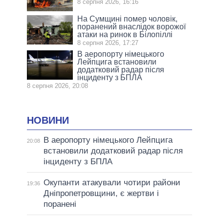
8 серпня 2026, 16:16
На Сумщині помер чоловік,
поранений внаслідок ворожої
атаки на ринок в Білопіллі
8 серпня 2026, 17:27
В аеропорту німецького
Лейпцига встановили
додатковий радар після
інциденту з БПЛА
8 серпня 2026, 20:08
НОВИНИ
В аеропорту німецького Лейпцига
20:08
встановили додатковий радар після
інциденту з БПЛА
Окупанти атакували чотири райони
19:36
Дніпропетровщини, є жертви і
поранені