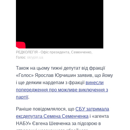
РЕДКОЛЕГІЯ - Офіс президента, Семенченко,
Голос
skrypin.ua
Також на цьому тижні депутат від фракції
«Голос» Ярослав Юрчишин заявив, що йому
і ще деяким нардепам з фракції
винесли
попередження про можливе виключення з
партії
.
Раніше повідомлялося, що
СБУ затримала
ексдепутата Семена Семенченка
і «агента
НАБУ» Євгена Шевченка за підозрою в