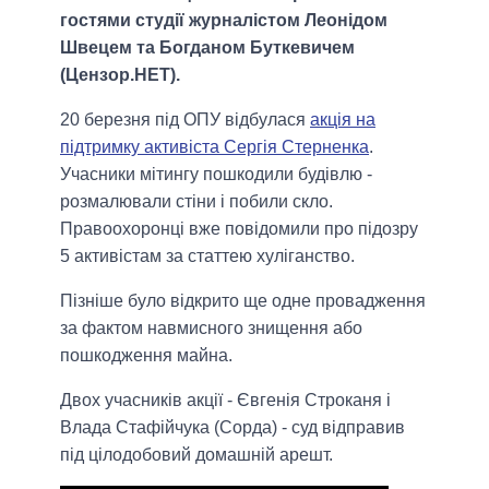
гостями студії журналістом Леонідом
Швецем та Богданом Буткевичем
(Цензор.НЕТ).
20 березня під ОПУ відбулася
акція на
підтримку активіста Сергія Стерненка
.
Учасники мітингу пошкодили будівлю -
розмалювали стіни і побили скло.
Правоохоронці вже повідомили про підозру
5 активістам за статтею хуліганство.
Пізніше було відкрито ще одне провадження
за фактом навмисного знищення або
пошкодження майна.
Двох учасників акції - Євгенія Строканя і
Влада Стафійчука (Сорда) - суд відправив
під цілодобовий домашній арешт.