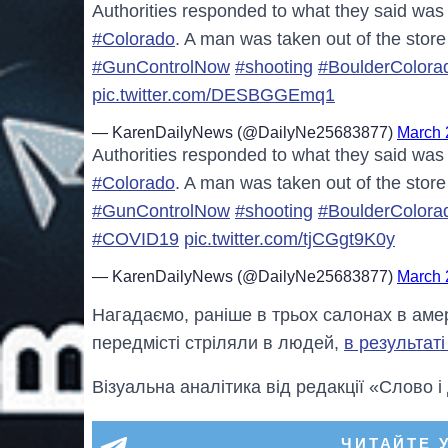
Authorities responded to what they said was
#Colorado
. A man was taken out of the store
#GunControlNow
#shooting
#BoulderColora
pic.twitter.com/DESBGGEmq1
— KarenDailyNews (@DailyNe25683877)
March 
Authorities responded to what they said was
#Colorado
. A man was taken out of the store
#GunControlNow
#shooting
#BoulderColora
#COVID19
pic.twitter.com/tjCGgt9K0y
— KarenDailyNews (@DailyNe25683877)
March 
Нагадаємо, раніше в трьох салонах в амер
передмісті стріляли в людей,
в результаті
Візуальна аналітика від редакції «Слово і
ЧИТАЙТЕ 