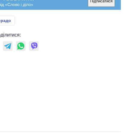
Підписатися
ід «Слово і діло»
орадо
ділитися: