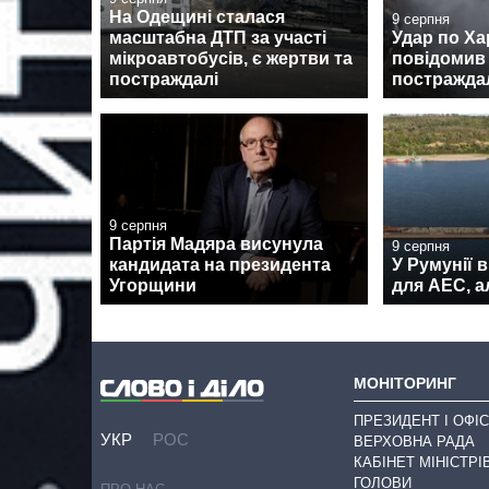
На Одещині сталася
9 серпня
масштабна ДТП за участі
Удар по Ха
мікроавтобусів, є жертви та
повідомив 
постраждалі
постраждал
9 серпня
Партія Мадяра висунула
9 серпня
кандидата на президента
У Румунії 
Угорщини
для АЕС, а
МОНІТОРИНГ
ПРЕЗИДЕНТ І ОФІС
УКР
РОС
ВЕРХОВНА РАДА
КАБІНЕТ МІНІСТРІ
ГОЛОВИ