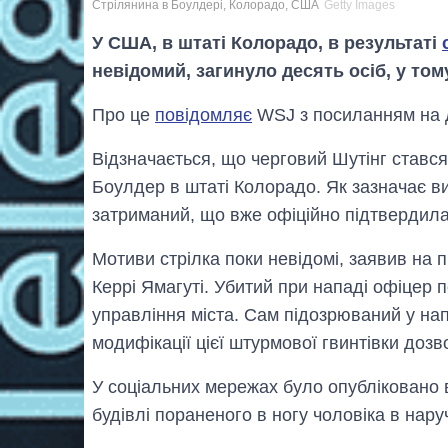
Стрілянина в Боулдері, Колорадо, США
Getty Images
У США, в штаті Колорадо, в результаті
невідомий, загинуло десять осіб, у тому
Про це
повідомляє
WSJ з посиланням на д
Відзначається, що черговий Шутінг стався 
Боулдер в штаті Колорадо. Як зазначає ви
затриманий, що вже офіційно підтвердила 
Мотиви стрілка поки невідомі, заявив на 
Керрі Ямагуті. Убитий при нападі офіцер п
управління міста. Сам підозрюваний у нап
модифікації цієї штурмової гвинтівки дозв
У соціальних мережах було опубліковано в
будівлі пораненого в ногу чоловіка в нару