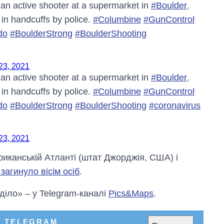
 an active shooter at a supermarket in
#Boulder
,
 in handcuffs by police.
#Columbine
#GunControl
do
#BoulderStrong
#BoulderShooting
23, 2021
 an active shooter at a supermarket in
#Boulder
,
 in handcuffs by police.
#Columbine
#GunControl
do
#BoulderStrong
#BoulderShooting
#coronavirus
23, 2021
иканській Атланті (штат Джорджія, США) і
 загинуло вісім осіб
.
 діло» – у Telegram-каналі
Pics&Maps
.
У TELEGRAM