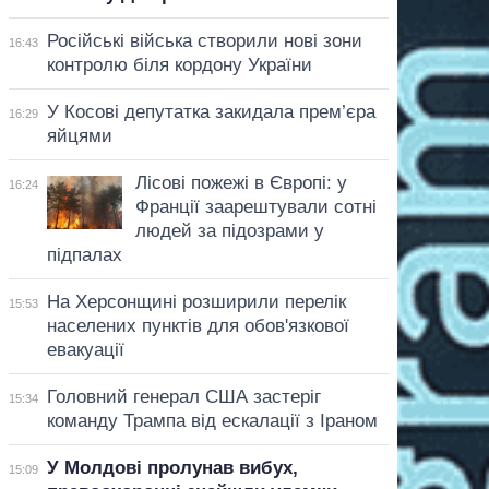
Російські війська створили нові зони
16:43
контролю біля кордону України
У Косові депутатка закидала прем’єра
16:29
яйцями
Лісові пожежі в Європі: у
16:24
Франції заарештували сотні
людей за підозрами у
підпалах
На Херсонщині розширили перелік
15:53
населених пунктів для обов'язкової
евакуації
Головний генерал США застеріг
15:34
команду Трампа від ескалації з Іраном
У Молдові пролунав вибух,
15:09