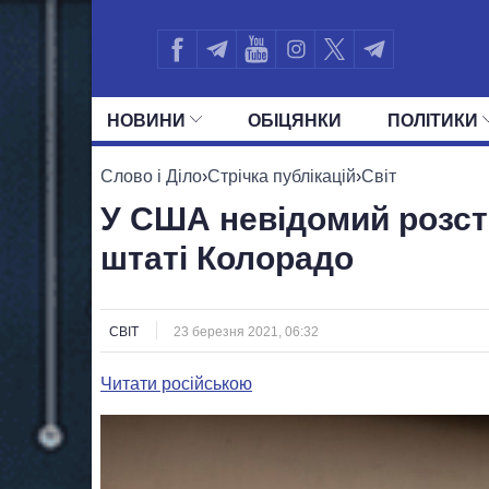
НОВИНИ
ОБIЦЯНКИ
ПОЛIТИКИ
УСІ ПОЛІТИКИ
ПРЕЗИДЕНТ І ОФ
Слово і Діло
›
Стрічка публікацій
›
Світ
У США невідомий розст
штаті Колорадо
СВІТ
23 березня 2021, 06:32
Читати російською