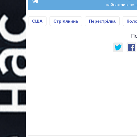
найважливіше в
США
Стрілянина
Перестрілка
Кол
По