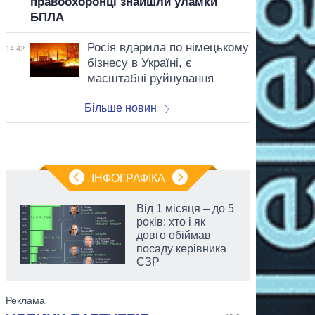
правоохоронці знайшли уламки
БПЛА
Росія вдарила по німецькому
14:42
бізнесу в Україні, є
масштабні руйнування
Більше новин
ІНФОГРАФІКА
Від 1 місяця – до 5
років: хто і як
довго обіймав
посаду керівника
СЗР