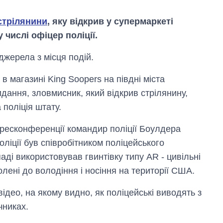
стрілянини
, яку відкрив у супермаркеті
 числі офіцер поліції.
жерела з місця подій.
в магазині King Soopers на півдні міста
дання, зловмисник, який відкрив стрілянину,
поліція штату.
пресконференції командир поліції Боулдера
оліції був співробітником поліцейського
Як за 10 років
аді використовував гвинтівку типу AR - цивільні
змінилася кількість
вступників на
олені до володіння і носіння на території США.
бакалаврат,
магістратуру та
ідео, на якому видно, як поліцейські виводять з
аспірантуру
чниках.