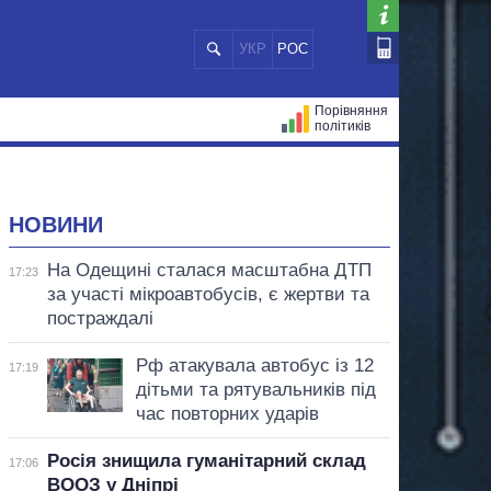
УКР
РОС
Порівняння
політиків
ЦІЙ
МЕРИ МІСТ
ВСІ ПЕРСОНИ
НОВИНИ
На Одещині сталася масштабна ДТП
17:23
за участі мікроавтобусів, є жертви та
постраждалі
Рф атакувала автобус із 12
17:19
дітьми та рятувальників під
час повторних ударів
Росія знищила гуманітарний склад
17:06
ВООЗ у Дніпрі