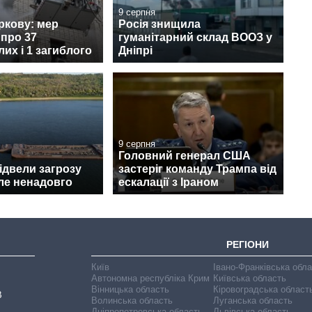
9 серпня
ркову: мер
Росія знищила
про 37
гуманітарний склад ВООЗ у
их і 1 загиблого
Дніпрі
9 серпня
Головний генерал США
відвели загрозу
застеріг команду Трампа від
ле ненадовго
ескалації з Іраном
РЕГІОНИ
Київ
Івано-Франківська обл
Автономна республіка Крим
Київська область
Вінницька область
Кіровоградська област
В
Волинська область
Луганська область
Дніпропетровська область
Львівська область