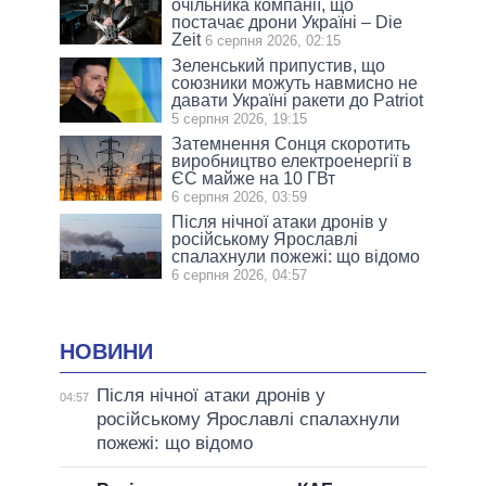
очільника компанії, що
постачає дрони Україні – Die
Zeit
6 серпня 2026, 02:15
Зеленський припустив, що
союзники можуть навмисно не
давати Україні ракети до Patriot
5 серпня 2026, 19:15
Затемнення Сонця скоротить
виробництво електроенергії в
ЄС майже на 10 ГВт
6 серпня 2026, 03:59
Після нічної атаки дронів у
російському Ярославлі
спалахнули пожежі: що відомо
6 серпня 2026, 04:57
НОВИНИ
Після нічної атаки дронів у
04:57
російському Ярославлі спалахнули
пожежі: що відомо