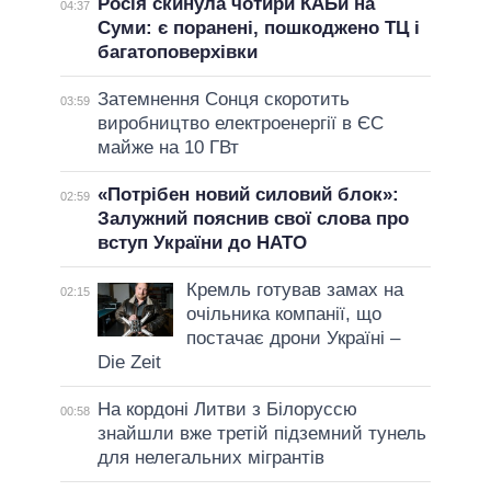
Росія скинула чотири КАБи на
04:37
Суми: є поранені, пошкоджено ТЦ і
багатоповерхівки
Затемнення Сонця скоротить
03:59
виробництво електроенергії в ЄС
майже на 10 ГВт
«Потрібен новий силовий блок»:
02:59
Залужний пояснив свої слова про
вступ України до НАТО
Кремль готував замах на
02:15
очільника компанії, що
постачає дрони Україні –
Die Zeit
На кордоні Литви з Білоруссю
00:58
знайшли вже третій підземний тунель
для нелегальних мігрантів