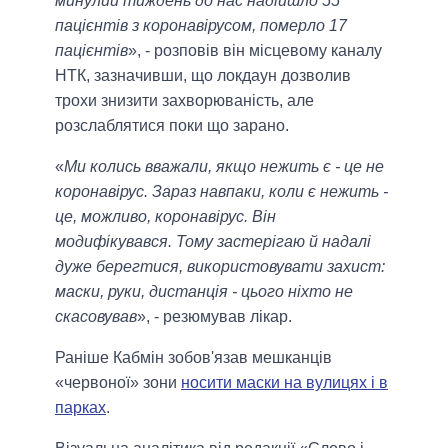
минулий тиждень до нас надійшло 55
пацієнтів з коронавірусом, померло 17
пацієнтів
», - розповів він місцевому каналу
НТК, зазначивши, що локдаун дозволив
трохи знизити захворюваність, але
розслаблятися поки що зарано.
«
Ми колись вважали, якщо нежить є - це не
коронавірус. Зараз навпаки, коли є нежить -
це, можливо, коронавірус. Він
модифікувався. Тому застерігаю й надалі
дуже берегтися, використовувати захист:
маски, руки, дистанція - цього ніхто не
скасовував
», - резюмував лікар.
Раніше Кабмін зобов'язав мешканців
«червоної» зони
носити маски на вулицях і в
парках
.