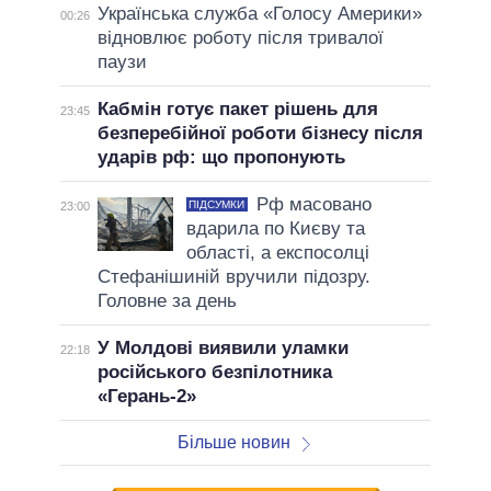
Українська служба «Голосу Америки»
00:26
відновлює роботу після тривалої
паузи
Кабмін готує пакет рішень для
23:45
безперебійної роботи бізнесу після
ударів рф: що пропонують
Рф масовано
ПІДСУМКИ
23:00
вдарила по Києву та
області, а експосолці
Стефанішиній вручили підозру.
Головне за день
У Молдові виявили уламки
22:18
російського безпілотника
«Герань-2»
Більше новин