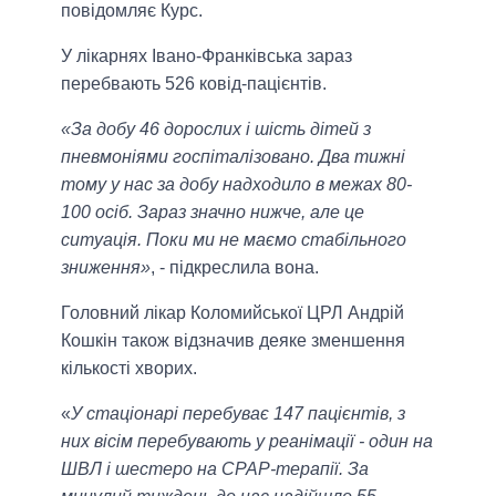
повідомляє Курс.
У лікарнях Івано-Франківська зараз
перебвають 526 ковід-пацієнтів.
«За добу 46 дорослих і шість дітей з
пневмоніями госпіталізовано. Два тижні
тому у нас за добу надходило в межах 80-
100 осіб. Зараз значно нижче, але це
ситуація. Поки ми не маємо стабільного
зниження»
, - підкреслила вона.
Головний лікар Коломийської ЦРЛ Андрій
Кошкін також відзначив деяке зменшення
кількості хворих.
«
У стаціонарі перебуває 147 пацієнтів, з
них вісім перебувають у реанімації - один на
ШВЛ і шестеро на CPAP-терапії. За