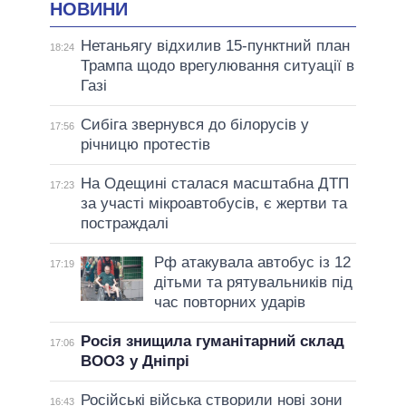
НОВИНИ
Нетаньягу відхилив 15-пунктний план
18:24
Трампа щодо врегулювання ситуації в
Газі
Сибіга звернувся до білорусів у
17:56
річницю протестів
На Одещині сталася масштабна ДТП
17:23
за участі мікроавтобусів, є жертви та
постраждалі
Рф атакувала автобус із 12
17:19
дітьми та рятувальників під
час повторних ударів
Росія знищила гуманітарний склад
17:06
ВООЗ у Дніпрі
Російські війська створили нові зони
16:43