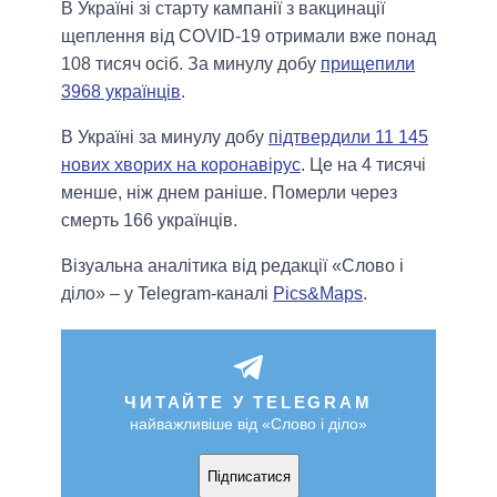
В Україні зі старту кампанії з вакцинації
щеплення від COVID-19 отримали вже понад
108 тисяч осіб. За минулу добу
прищепили
3968 українців
.
В Україні за минулу добу
підтвердили 11 145
нових хворих на коронавірус
. Це на 4 тисячі
менше, ніж днем раніше. Померли через
смерть 166 українців.
Візуальна аналітика від редакції «Слово і
діло» – у Telegram-каналі
Pics&Maps
.
ЧИТАЙТЕ У TELEGRAM
найважливіше від «Слово і діло»
Підписатися