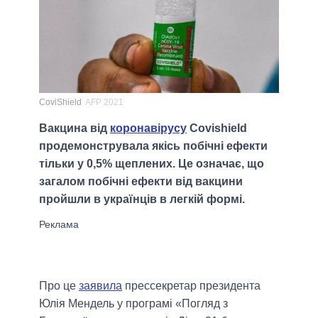
CoviShield
AFP 2021
Вакцина від
коронавірусу
Covishield
продемонструвала якісь побічні ефекти
тільки у 0,5% щеплених. Це означає, що
загалом побічні ефекти від вакцини
пройшли в українців в легкій формі.
Про це
заявила
прессекретар президента
Юлія Мендель у програмі «Погляд з