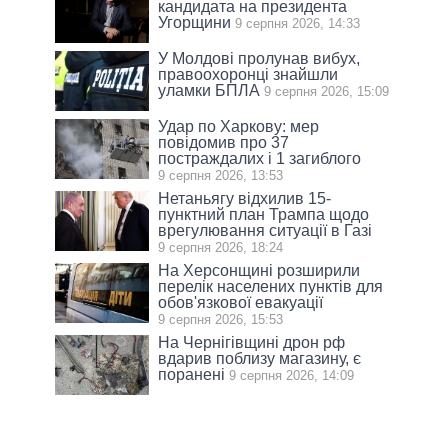
кандидата на президента
Угорщини
9 серпня 2026, 14:33
У Молдові пролунав вибух,
правоохоронці знайшли
уламки БПЛА
9 серпня 2026, 15:09
Удар по Харкову: мер
повідомив про 37
постраждалих і 1 загиблого
9 серпня 2026, 13:53
Нетаньягу відхилив 15-
пунктний план Трампа щодо
врегулювання ситуації в Газі
9 серпня 2026, 18:24
На Херсонщині розширили
перелік населених пунктів для
обов'язкової евакуації
9 серпня 2026, 15:53
На Чернігівщині дрон рф
вдарив поблизу магазину, є
поранені
9 серпня 2026, 14:09