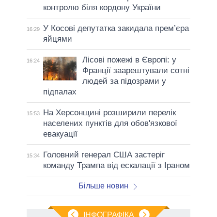
контролю біля кордону України
У Косові депутатка закидала прем’єра
16:29
яйцями
Лісові пожежі в Європі: у
16:24
Франції заарештували сотні
людей за підозрами у
підпалах
На Херсонщині розширили перелік
15:53
населених пунктів для обов'язкової
евакуації
Головний генерал США застеріг
15:34
команду Трампа від ескалації з Іраном
Більше новин
ІНФОГРАФІКА