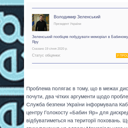
Володимир Зеленський
Президент України
Зеленський пообіцяв побудувати меморіал в Бабином
Яру
Сказано 19 січня 2020 р.
Статус обіцянки:
У ПРО
Проблема полягає в тому, що в межах диск
почути, два чітких аргументи щодо пробл
Служба безпеки України інформувала Каб
центру Голокосту «Бабин Яр» для дискреди
відбуватиметься на території поховань. 