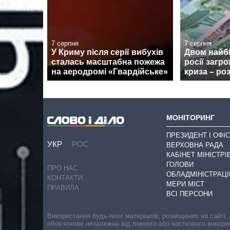
7 серпня
7 серпня
У Криму після серії вибухів
Двом найб
сталась масштабна пожежа
росії загр
на аеродромі «Гвардійське»
криза – ро
МОНІТОРИНГ
ПРЕЗИДЕНТ І ОФІС
УКР
РОС
ВЕРХОВНА РАДА
КАБІНЕТ МІНІСТРІ
ГОЛОВИ
ПРО НАС
ОБЛАДМІНІСТРАЦІ
КОНТАКТИ
МЕРИ МІСТ
ПРАВИЛА
ВСІ ПЕРСОНИ
Використання будь-яких матеріалів, розміщених на сайті,
обов’язкове незалежно від повного або часткового викори