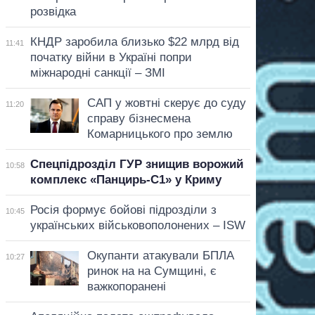
розвідка
КНДР заробила близько $22 млрд від
11:41
початку війни в Україні попри
міжнародні санкції – ЗМІ
САП у жовтні скерує до суду
11:20
справу бізнесмена
Комарницького про землю
Спецпідрозділ ГУР знищив ворожий
10:58
комплекс «Панцирь-С1» у Криму
Росія формує бойові підрозділи з
10:45
українських військовополонених – ISW
Окупанти атакували БПЛА
10:27
ринок на на Сумщині, є
важкопоранені