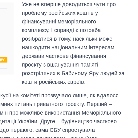
Уже не вперше доводиться чути про
проблему російських коштів у
фінансуванні меморіального
комплексу. І справді є потреба
розібратися в тому, наскільки може
у
нашкодити національним інтересам
держави часткове фінансування
ЦЕСІ
проєкту з вшанування пам’яті
розстріляних в Бабиному Яру людей за
кошти російських євреїв.
усії на комітеті прозвучало лише, як вдалося
Економіка ШІ-
емних питань приватного проєкту. Перший –
гігантів: скільки
коштують і
мін про можливе використання Меморіального
заробляють
тації України. Друге – будівництво частково
OpenAI та
Anthropic
Щодо першого, сама СБУ спростувала