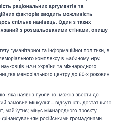
ість раціональних аргументів та
ійних факторів зводить можливість
ось спільне нанівець. Один з таких
в’язаний з розмальованими стінами, опишу
ету гуманітарної та інформаційної політики, в
Меморіального комплексу в Бабиному Яру.
 науковців НАН України та міжнародного
дівництва меморіального центру до 80-х роковин
ію, яка наявна публічно, можна звести до
кий замовив Мінкульт – відсутність достатнього
, майбутнє; мінус міжнародного проєкту,
ве фінансуванням російськими громадянами.