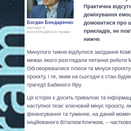
Практична відсутн
домінування емоц
домовитися про щ
Богдан Бондаренко
експерт з
прикладів, не по
конституційного права
нижче
.
Минулого тижня відбулося засідання Коміт
межах якого розглядали питання роботи 
Обговорювалися плюси та мінуси проєкту
проєкту, і те, яким на сьогодні є стан бу
трагедії Бабиного Яру.
Ця історія є досить тривалою та інформац
наступної тези: ключовий мінус проєкту, я
фінансування та туманне, на даний момент
ініційованого Віталієм Кличком, – частко