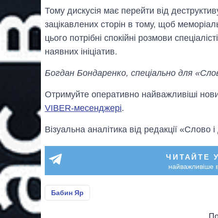
Тому дискусія має перейти від деструктив
зацікавлених сторін в тому, щоб меморіа
цього потрібні спокійні розмови спеціаліс
наявних ініціатив.
Богдан Бондаренко, спеціально для «Слов
Отримуйте оперативно найважливіші новин
VIBER-месенджері
.
Візуальна аналітика від редакції «Слово і
ЧИТАЙТЕ 
найважливіше в
Бабин Яр
По