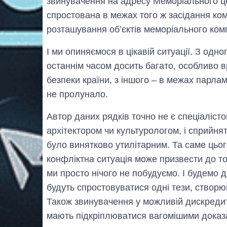
звинувачення на адресу Меморіального це
спростована в межах того ж засідання ком
розташування об’єктів меморіального ком
І ми опиняємося в цікавій ситуації. З одн
останнім часом досить багато, особливо 
безпеки країни, з іншого – в межах парла
не пролунало.
Автор даних рядків точно не є спеціалістом
архітектором чи культурологом, і сприйнят
було винятково утилітарним. Та саме цьог
конфліктна ситуація може призвести до то
ми просто нічого не побудуємо. І будемо д
будуть спростовуватися одні тези, створюв
Також звинувачення у можливій дискредитац
мають підкріплюватися вагомішими доказ