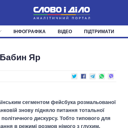
ІНФОГРАФІКА
ВІДЕО
ПІДТРИМАТИ
ІС
СТРІЧКА
ВЕРХОВНА РАДА
ПОДІЇ
СТАТТІ
КАБІНЕТ МІНІСТРІВ
ДУМКИ
ОГЛЯДИ
ГОЛОВИ ОБЛАДМІНІСТРА
ДАЙДЖЕСТИ
а Бабин Яр
ПОЛІТИКА
ДЕПУТАТИ
ЕКОНОМІКА
КОМІТЕТИ
СУСПІЛЬСТВО
ФРАКЦІЇ
ОКРУГИ
СВІТ
їнським сегментом фейсбука розмальованої
анковій знову підняло питання тотальної
 політичного дискурсу. Тобто типового для
ання в режимі розмов німого з глухим.