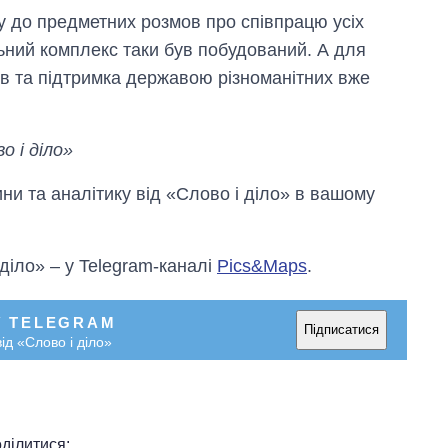
у до предметних розмов про співпрацю усіх
льний комплекс таки був побудований. А для
тів та підтримка державою різноманітних вже
о і діло»
и та аналітику від «Слово і діло» в вашому
 діло» – у Telegram-каналі
Pics&Maps
.
У TELEGRAM
Підписатися
ід «Слово і діло»
ділитися: