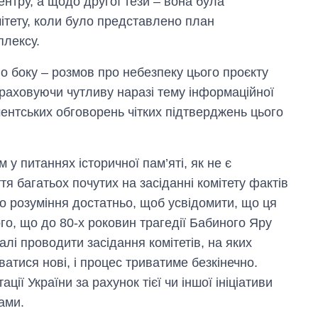
нтру, а щодо другої тези – вона була
ітету, коли було представлено план
плексу.
ого боку – розмов про небезпеку цього проєкту
враховуючи чутливу наразі тему інформаційної
ментських обговорень чітких підтверджень цього
 у питаннях історичної пам’яті, як не є
тя багатьох почутих на засіданні комітету фактів
о розуміння достатньо, щоб усвідомити, що ця
го, що до 80-х роковин трагедії Бабиного Яру
алі проводити засідання комітетів, на яких
атися нові, і процес триватиме безкінечно.
ії України за рахунок тієї чи іншої ініціативи
ами.