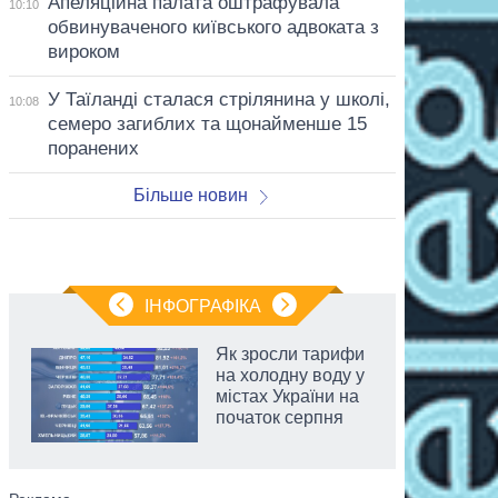
Апеляційна палата оштрафувала
10:10
обвинуваченого київського адвоката з
вироком
У Таїланді сталася стрілянина у школі,
10:08
семеро загиблих та щонайменше 15
поранених
Більше новин
ІНФОГРАФІКА
Як зросли тарифи
на холодну воду у
містах України на
початок серпня