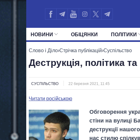
НОВИНИ
ОБIЦЯНКИ
ПОЛIТИКИ
УСІ ПОЛІТИКИ
ПРЕЗИДЕНТ І ОФ
Слово і Діло
›
Стрічка публікацій
›
Суспільство
Деструкція, політика т
СУСПІЛЬСТВО
22 березня 2021, 11:45
Читати російською
Обговорення укра
стіни на вулиці Б
деструкції нашого
нас стилю спілкув