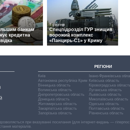
7 серпня
ільшим банкам
Спецпідрозділ ГУР знищив
ожує кредитна
ворожий комплекс
звідка
«Панцирь-С1» у Криму
РЕГІОНИ
Київ
Івано-Франківська обл
Автономна республіка Крим
Київська область
Вінницька область
Кіровоградська област
В
Волинська область
Луганська область
Дніпропетровська область
Львівська область
Й
Донецька область
Миколаївська область
Житомирська область
Одеська область
Закарпатська область
Полтавська область
Запорізька область
Рівненська область
 дозволяється при вказуванні посилання (для інтернет-видань — гіперпоси
стання матеріалів.