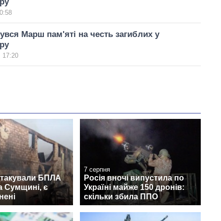
ру
0:58
бувся Марш пам'яті на честь загиблих у
ру
 17:20
7 серпня
атакували БПЛА
Росія вночі випустила по
а Сумщині, є
Україні майже 150 дронів:
нені
скільки збила ППО