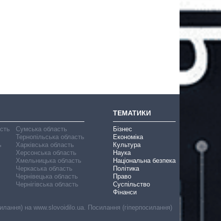
ТЕМАТИКИ
асть
Сумська область
Бізнес
Тернопільська область
Економіка
ь
Харківська область
Культура
Херсонська область
Наука
Хмельницька область
Національна безпека
Черкаська область
Політика
Чернівецька область
Право
Чернігівська область
Суспільство
Фінанси
лання) на www.slovoidilo.ua. Посилання (гіперпосилання)