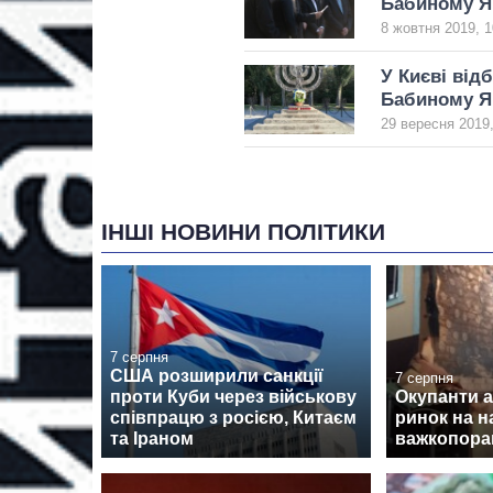
Бабиному Я
8 жовтня 2019, 1
У Києві від
Бабиному Я
29 вересня 2019,
ІНШІ НОВИНИ ПОЛІТИКИ
7 серпня
США розширили санкції
7 серпня
проти Куби через військову
Окупанти 
співпрацю з росією, Китаєм
ринок на н
та Іраном
важкопора