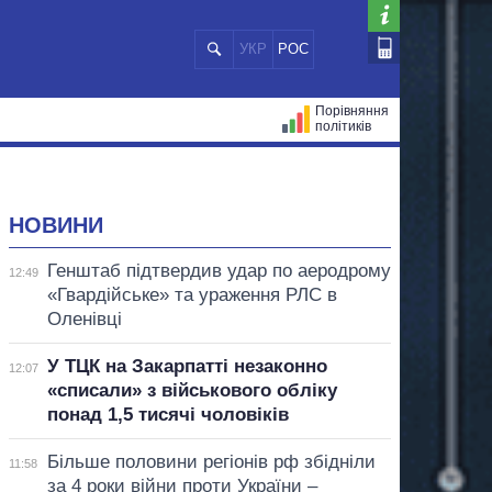
УКР
РОС
Порівняння
політиків
ЦІЙ
МЕРИ МІСТ
ВСІ ПЕРСОНИ
НОВИНИ
Генштаб підтвердив удар по аеродрому
12:49
«Гвардійське» та ураження РЛС в
Оленівці
У ТЦК на Закарпатті незаконно
12:07
«списали» з військового обліку
понад 1,5 тисячі чоловіків
Більше половини регіонів рф збідніли
11:58
за 4 роки війни проти України –