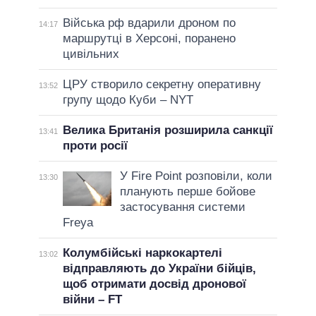
Війська рф вдарили дроном по
14:17
маршрутці в Херсоні, поранено
цивільних
ЦРУ створило секретну оперативну
13:52
групу щодо Куби – NYT
Велика Британія розширила санкції
13:41
проти росії
У Fire Point розповіли, коли
13:30
планують перше бойове
застосування системи
Freya
Колумбійські наркокартелі
13:02
відправляють до України бійців,
щоб отримати досвід дронової
війни – FT