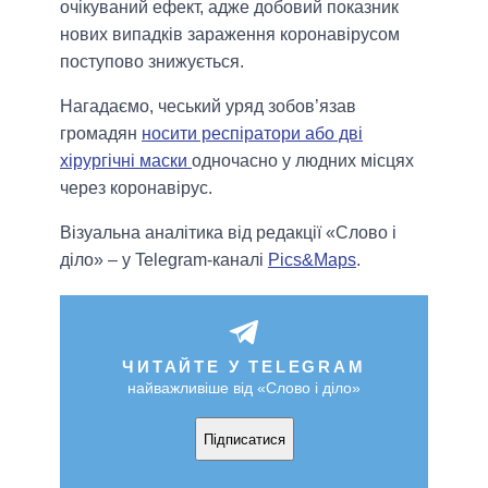
очікуваний ефект, адже добовий показник
нових випадків зараження коронавірусом
поступово знижується.
Нагадаємо, чеський уряд зобов’язав
громадян
носити респіратори або дві
хірургічні маски
одночасно у людних місцях
через коронавірус.
Візуальна аналітика від редакції «Слово і
діло» – у Telegram-каналі
Pics&Maps
.
ЧИТАЙТЕ У TELEGRAM
найважливіше від «Слово і діло»
Підписатися