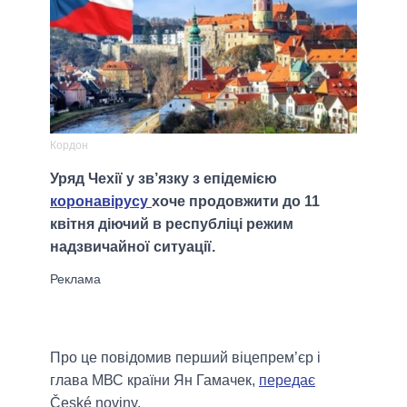
Кордон
Уряд Чехії у зв’язку з епідемією
коронавірусу
хоче продовжити до 11
квітня діючий в республіці режим
надзвичайної ситуації.
Про це повідомив перший віцепрем’єр і
глава МВС країни Ян Гамачек,
передає
České noviny.