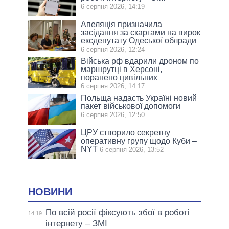
6 серпня 2026, 14:19
Апеляція призначила
засідання за скаргами на вирок
ексдепутату Одеської облради
6 серпня 2026, 12:24
Війська рф вдарили дроном по
маршрутці в Херсоні,
поранено цивільних
6 серпня 2026, 14:17
Польща надасть Україні новий
пакет військової допомоги
6 серпня 2026, 12:50
ЦРУ створило секретну
оперативну групу щодо Куби –
NYT
6 серпня 2026, 13:52
НОВИНИ
По всій росії фіксують збої в роботі
14:19
інтернету – ЗМІ