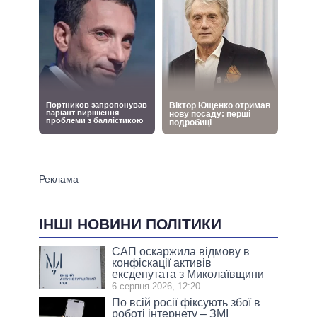
ІНШІ НОВИНИ ПОЛІТИКИ
САП оскаржила відмову в
конфіскації активів
ексдепутата з Миколаївщини
6 серпня 2026, 12:20
По всій росії фіксують збої в
роботі інтернету – ЗМІ