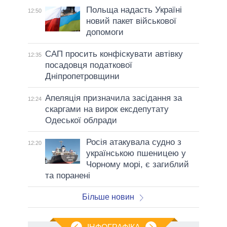
Польща надасть Україні
12:50
новий пакет військової
допомоги
САП просить конфіскувати автівку
12:35
посадовця податкової
Дніпропетровщини
Апеляція призначила засідання за
12:24
скаргами на вирок ексдепутату
Одеської облради
Росія атакувала судно з
12:20
українською пшеницею у
Чорному морі, є загиблий
та поранені
Більше новин