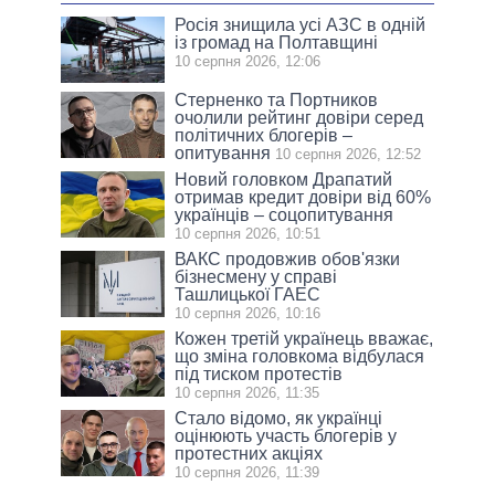
Росія знищила усі АЗС в одній
із громад на Полтавщині
10 серпня 2026, 12:06
Стерненко та Портников
очолили рейтинг довіри серед
політичних блогерів –
опитування
10 серпня 2026, 12:52
Новий головком Драпатий
отримав кредит довіри від 60%
українців – соцопитування
10 серпня 2026, 10:51
ВАКС продовжив обов'язки
бізнесмену у справі
Ташлицької ГАЕС
10 серпня 2026, 10:16
Кожен третій українець вважає,
що зміна головкома відбулася
під тиском протестів
10 серпня 2026, 11:35
Стало відомо, як українці
оцінюють участь блогерів у
протестних акціях
10 серпня 2026, 11:39