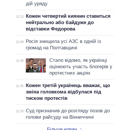
дій уряду
Кожен четвертий киянин ставиться
12:12
нейтрально або байдуже до
відставки Федорова
Росія знищила усі АЗС в одній із
12:06
громад на Полтавщині
Стало відомо, як українці
11:39
оцінюють участь блогерів у
протестних акціях
Кожен третій українець вважає, що
11:35
зміна головкома відбулася під
тиском протестів
Суд призначив до розгляду позов до
11:20
голови райсуду на Вінниччині
Більше новин