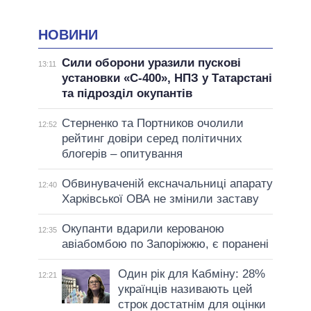
НОВИНИ
Сили оборони уразили пускові
13:11
установки «С-400», НПЗ у Татарстані
та підрозділ окупантів
Стерненко та Портников очолили
12:52
рейтинг довіри серед політичних
блогерів – опитування
Обвинуваченій ексначальниці апарату
12:40
Харківської ОВА не змінили заставу
Окупанти вдарили керованою
12:35
авіабомбою по Запоріжжю, є поранені
Один рік для Кабміну: 28%
12:21
українців називають цей
строк достатнім для оцінки