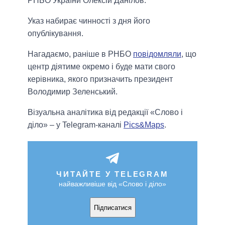
РНБО України Олексій Данілов.
Указ набирає чинності з дня його
опублікування.
Нагадаємо, раніше в РНБО
повідомляли
, що
центр діятиме окремо і буде мати свого
керівника, якого призначить президент
Володимир Зеленський.
Візуальна аналітика від редакції «Слово і
діло» – у Telegram-каналі
Pics&Maps
.
ЧИТАЙТЕ У TELEGRAM
найважливіше від «Слово і діло»
Підписатися