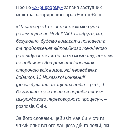
Про це
«Укрінформу»
заявив заступник
міністра закордонних справ Євген Єнін.
«Насамперед, це питання може бути
розглянуте на Раді ICAO. По-друге, ми,
безумовно, будемо вимагати поновлення
та продовження відповідного технічного
розслідування аж до того моменту, поки ми
не побачимо дотримання іранською
стороною всіх вимог, які передбачає
додаток 13 Чиказької конвенції
(розслідування авіаційних подій – ред.). І,
безумовно, це вплине на перебіг нашого
міжурядового переговорного процесу»
, –
розповів Єнін.
За його словами, цей звіт мав би містити
чіткий опис всього ланцюга дій та подій, які