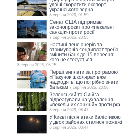
удвічі скоротити експорт
українського зерна
8 серпня 2026, 01:59
Сенат США підтримав
законопроєкт про «пекельні
санкції» проти росії
7 серпня 2026, 20:55
Частині пенсіонерів та
отримувачів соцвиплат треба
змінити банк до 15 вересня:
кого це стосується
8 серпня 2026, 05:15
Перші виплати за програмою
«Пакунок школяра» вже
надходять: що потрібно знати
батькам
7 серпня 2026, 23:56
Зеленський та Сибіга
відреагували на ухвалення
«пекельних санкцій» проти рф
8 серпня 2026, 08:47
У Києві після атаки балістикою
у двох районах сталися пожежі
8 серпня 2026, 03:47