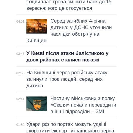
соцвиплат треба змінити банк до 15
вересня: кого це стосується
Серед загиблих 4-річна
04:51
дитина: у ДСНС уточнили
наслідки обстрілу на
Київщині
У Києві після атаки балістикою у
03:47
двох районах сталися пожежі
На Київщині через російську атаку
02:53
загинули троє людей, серед них
дитина
Частину військових з полку
02:41
«Скеля» почали переводити
в інші підрозділи – ЗМІ
Удари рф по портах можуть удвічі
01:59
скоротити експорт українського зерна