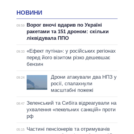
НОВИНИ
Ворог вночі вдарив по Україні
09:59
ракетами та 151 дроном: скільки
ліквідувала ППО
«Ефект путіна»: у російських регіонах
09:33
перед його візитом різко дешевшає
бензин
Дрони атакували два НПЗ у
09:24
росії, спалахнули
масштабні пожежі
Зеленський та Сибіга відреагували на
08:47
ухвалення «пекельних санкцій» проти
рф
Частині пенсіонерів та отримувачів
05:15