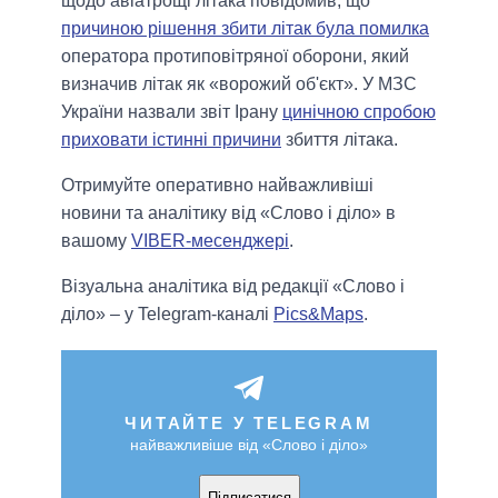
щодо авіатрощі літака повідомив, що
причиною рішення збити літак була помилка
оператора протиповітряної оборони, який
визначив літак як «ворожий об'єкт». У МЗС
України назвали звіт Ірану
цинічною спробою
приховати істинні причини
збиття літака.
Отримуйте оперативно найважливіші
новини та аналітику від «Слово і діло» в
вашому
VIBER-месенджері
.
Візуальна аналітика від редакції «Слово і
діло» – у Telegram-каналі
Pics&Maps
.
ЧИТАЙТЕ У TELEGRAM
найважливіше від «Слово і діло»
Підписатися