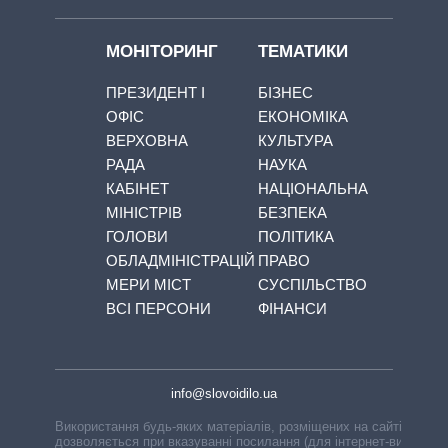
МОНІТОРИНГ
ТЕМАТИКИ
ПРЕЗИДЕНТ І
БІЗНЕС
ОФІС
ЕКОНОМІКА
ВЕРХОВНА
КУЛЬТУРА
РАДА
НАУКА
КАБІНЕТ
НАЦІОНАЛЬНА
МІНІСТРІВ
БЕЗПЕКА
ГОЛОВИ
ПОЛІТИКА
ОБЛАДМІНІСТРАЦІЙ
ПРАВО
МЕРИ МІСТ
СУСПІЛЬСТВО
ВСІ ПЕРСОНИ
ФІНАНСИ
info@slovoidilo.ua
Використання будь-яких матеріалів, розміщених на сайті,
дозволяється при вказуванні посилання (для інтернет-видань