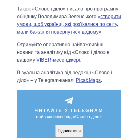
Також «Слово і діло» писало про програмну
обіцянку Володимира Зеленського «
створити
умови, щоб українці, які роз'їхалися по світу,
мали бажання повернутися додому
».
Отримуйте оперативно найважливіші
новини та аналітику від «Слово і діло» в
вашому
VIBER-месенджері
.
Візуальна аналітика від редакції «Слово і
діло» – у Telegram-каналі
Pics&Maps
.
ЧИТАЙТЕ У TELEGRAM
найважливіше від «Слово і діло»
Підписатися