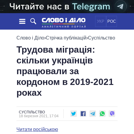
УКР
РОС
НОВИНИ
Слово і Діло
›
Стрічка публікацій
›
Суспільство
Трудова міграція:
ОБIЦЯНКИ
СТРІЧКА
ПОЛІТИКА
скільки українців
ПОДІЇ
ЕКОНОМІКА
ПОЛIТИКИ
працювали за
СТАТТІ
СУСПІЛЬСТВО
ІНФОГРАФІКА
ДУМКИ
СВІТ
УСІ ПОЛІТИКИ
кордоном в 2019-2021
ОГЛЯДИ
ПРЕЗИДЕНТ І ОФІС
роках
ВІДЕО
ДАЙДЖЕСТИ
ВЕРХОВНА РАДА
ПІДТРИМАТИ
КАБІНЕТ МІНІСТРІВ
ГОЛОВИ ОБЛАДМІНІСТРАЦІЙ
СУСПІЛЬСТВО
ПОРІВНЯННЯ ПОЛІТИКІВ
18 березня 2021, 17:04
МЕРИ МІСТ
Читати російською
ВСІ ПЕРСОНИ