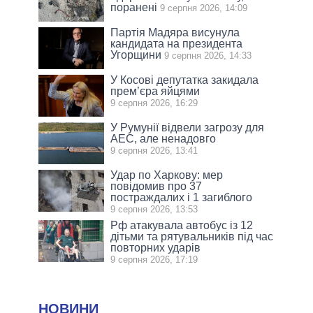
поранені
9 серпня 2026, 14:09
Партія Мадяра висунула
кандидата на президента
Угорщини
9 серпня 2026, 14:33
У Косові депутатка закидала
прем’єра яйцями
9 серпня 2026, 16:29
У Румунії відвели загрозу для
АЕС, але ненадовго
9 серпня 2026, 13:41
Удар по Харкову: мер
повідомив про 37
постраждалих і 1 загиблого
9 серпня 2026, 13:53
Рф атакувала автобус із 12
дітьми та рятувальників під час
повторних ударів
9 серпня 2026, 17:19
НОВИНИ