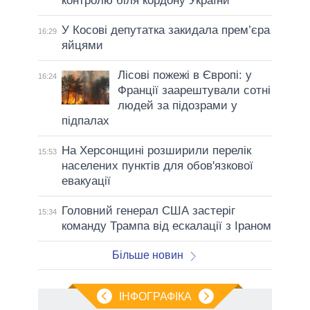
контролю біля кордону України
У Косові депутатка закидала прем’єра
16:29
яйцями
Лісові пожежі в Європі: у
16:24
Франції заарештували сотні
людей за підозрами у
підпалах
На Херсонщині розширили перелік
15:53
населених пунктів для обов'язкової
евакуації
Головний генерал США застеріг
15:34
команду Трампа від ескалації з Іраном
Більше новин
ІНФОГРАФІКА