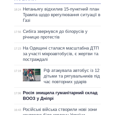
Нетаньягу відхилив 15-пунктний план
18:24
Трампа щодо врегулювання ситуації в
Газі
Сибіга звернувся до білорусів у
17:56
річницю протестів
На Одещині сталася масштабна ДТП
17:23
за участі мікроавтобусів, є жертви та
постраждалі
Рф атакувала автобус із 12
17:19
дітьми та рятувальників під
час повторних ударів
Росія знищила гуманітарний склад
17:06
ВООЗ у Дніпрі
Російські війська створили нові зони
16:43