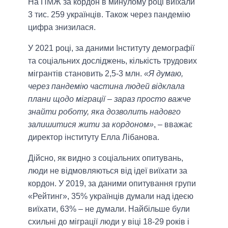
На ПМЖ за кордон в минулому році виїхали
3 тис. 259 українців. Також через пандемію
цифра знизилася.
У 2021 році, за даними Інституту демографії
та соціальних досліджень, кількість трудових
мігрантів становить 2,5-3 млн.
«Я думаю,
через пандемію частина людей відклала
плани щодо міграції – зараз просто важче
знайти роботу, яка дозволить надовго
залишитися жити за кордоном»
, – вважає
директор інституту Елла Лібанова.
Дійсно, як видно з соціальних опитувань,
люди не відмовляються від ідеї виїхати за
кордон. У 2019, за даними опитування групи
«Рейтинг», 35% українців думали над ідеєю
виїхати, 63% – не думали. Найбільше були
схильні до міграції люди у віці 18-29 років і