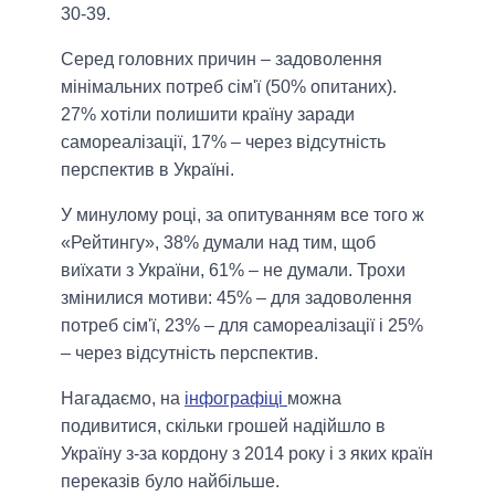
30-39.
Серед головних причин – задоволення
мінімальних потреб сім'ї (50% опитаних).
27% хотіли полишити країну заради
самореалізації, 17% – через відсутність
перспектив в Україні.
У минулому році, за опитуванням все того ж
«Рейтингу», 38% думали над тим, щоб
виїхати з України, 61% – не думали. Трохи
змінилися мотиви: 45% – для задоволення
потреб сім'ї, 23% – для самореалізації і 25%
– через відсутність перспектив.
Нагадаємо, на
інфографіці
можна
подивитися, скільки грошей надійшло в
Україну з-за кордону з 2014 року і з яких країн
переказів було найбільше.