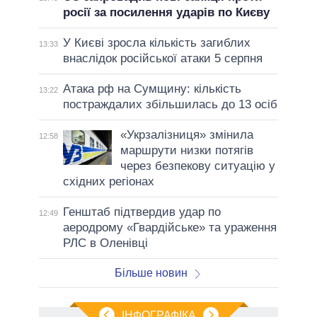
росії за посилення ударів по Києву
У Києві зросла кількість загиблих
13:33
внаслідок російської атаки 5 серпня
Атака рф на Сумщину: кількість
13:22
постраждалих збільшилась до 13 осіб
«Укрзалізниця» змінила
12:58
маршрути низки потягів
через безпекову ситуацію у
східних регіонах
Генштаб підтвердив удар по
12:49
аеродрому «Гвардійське» та ураження
РЛС в Оленівці
Більше новин
ІНФОГРАФІКА