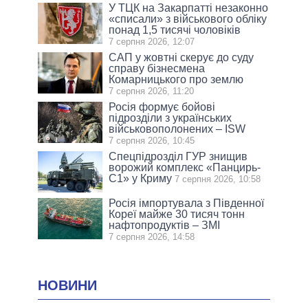
У ТЦК на Закарпатті незаконно
«списали» з військового обліку
понад 1,5 тисячі чоловіків
7 серпня 2026, 12:07
САП у жовтні скерує до суду
справу бізнесмена
Комарницького про землю
7 серпня 2026, 11:20
Росія формує бойові
підрозділи з українських
військовополонених – ISW
7 серпня 2026, 10:45
Спецпідрозділ ГУР знищив
ворожий комплекс «Панцирь-
С1» у Криму
7 серпня 2026, 10:58
Росія імпортувала з Південної
Кореї майже 30 тисяч тонн
нафтопродуктів – ЗМІ
7 серпня 2026, 14:58
НОВИНИ