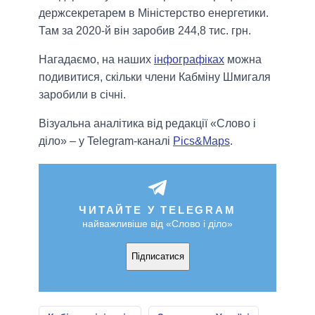
держсекретарем в Міністерство енергетики.
Там за 2020-й він заробив 244,8 тис. грн.
Нагадаємо, на наших
інфографіках
можна
подивитися, скільки члени Кабміну Шмигаля
заробили в січні.
Візуальна аналітика від редакції «Слово і
діло» – у Telegram-каналі
Pics&Maps
.
ЧИТАЙТЕ У TELEGRAM
найважливіше від «Слово і діло»
Підписатися