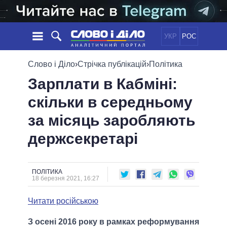
УКР
РОС
НОВИНИ
Слово і Діло
›
Стрічка публікацій
›
Політика
Зарплати в Кабміні:
ОБIЦЯНКИ
СТРІЧКА
ПОЛІТИКА
скільки в середньому
ПОДІЇ
ЕКОНОМІКА
ПОЛIТИКИ
за місяць заробляють
СТАТТІ
СУСПІЛЬСТВО
ІНФОГРАФІКА
ДУМКИ
СВІТ
УСІ ПОЛІТИКИ
держсекретарі
ОГЛЯДИ
ПРЕЗИДЕНТ І ОФІС
ВІДЕО
ДАЙДЖЕСТИ
ВЕРХОВНА РАДА
ПОЛІТИКА
ПІДТРИМАТИ
КАБІНЕТ МІНІСТРІВ
18 березня 2021, 16:27
ГОЛОВИ ОБЛАДМІНІСТРАЦІЙ
ПОРІВНЯННЯ ПОЛІТИКІВ
Читати російською
МЕРИ МІСТ
ВСІ ПЕРСОНИ
З осені 2016 року в рамках реформування