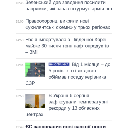
Зеленський дав завдання посилити
15:36
напрямки, які зараз штурмує армія рф
Правоохоронці викрили нові
15:00
«ухилянтські схеми» у трьох регіонах
Росія імпортувала з Південної Кореї
14:58
майже 30 тисяч тонн нафтопродуктів
– ЗМІ
Від 1 місяця – до
ІНФОГРАФІКА
14:44
5 років: хто і як довго
обіймав посаду керівника
СЗР
В Україні 6 серпня
13:58
зафіксували температурні
рекорди у 13 обласних
центрах
ЄС запровадив нові санкції проти
13:49