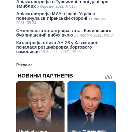
Авіакатастрофа в Туреччині: нові дані про
загиблих
5 березня 2021, 07:15
Авіакатастрофа МАУ в Ірані: Україна
повернула звіт іранській стороні
27 лютого
2021, 05:34
Смоленська катастрофа: літак Качинського
був знищений вибухівкою
25 лютого 2021, 09:54
Катастрофа літака АН-26 у Казахстані:
почалася розшифровка бортового
самописця
14 березня 2021, 16:04