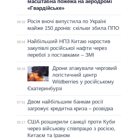
масштабна пожежа на аеродромі
«Гвардійське»
Росія вночі випустила по Україні
09:32
майже 150 дронів: скільки збила ППО
Найбільший НПЗ Китаю наростив
08:54
закупівлі російської нафти через
перебої з поставками – ЗМІ
Дрони атакували черговий
08:16
логістичний центр
Wildberries у російському
Єкатеринбурзі
Двом найбільшим банкам росії
07:51
загрожує кредитна криза – розвідка
США розширили санкції проти Куби
05:17
через військову співпрацю з росією,
Китаєм та Іраном