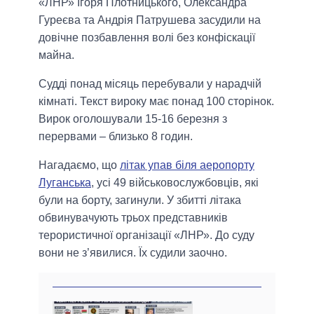
«ЛНР» Ігоря Плотницького, Олександра
Гуреєва та Андрія Патрушева засудили на
довічне позбавлення волі без конфіскації
майна.
Судді понад місяць перебували у нарадчій
кімнаті. Текст вироку має понад 100 сторінок.
Вирок оголошували 15-16 березня з
перервами – близько 8 годин.
Нагадаємо, що
літак упав біля аеропорту
Луганська
, усі 49 військовослужбовців, які
були на борту, загинули. У збитті літака
обвинувачують трьох представників
терористичної організації «ЛНР». До суду
вони не з’явилися. Їх судили заочно.