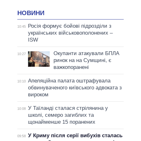
НОВИНИ
Росія формує бойові підрозділи з
10:45
українських військовополонених –
ISW
Окупанти атакували БПЛА
10:27
ринок на на Сумщині, є
важкопоранені
Апеляційна палата оштрафувала
10:10
обвинуваченого київського адвоката з
вироком
У Таїланді сталася стрілянина у
10:08
школі, семеро загиблих та
щонайменше 15 поранених
У Криму після серії вибухів сталась
09:58