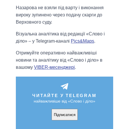
Назарова не взяли під варту і виконання
вироку зупинено через подачу скарги до
Верховного суду.
Візуальна аналітика від редакції «Слово і
діло» – у Telegram-каналі
Pics&Maps
.
Отримуйте оперативно найважливіші
новини та аналітику від «Слово і діло» в
вашому
VIBER-месенджері
.
ЧИТАЙТЕ У TELEGRAM
найважливіше від «Слово і діло»
Підписатися