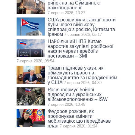
ринок на на Сумщині, є
важкопоранені
7 серпня 2026, 10:27
США розширили санкції проти
Куби через військову
співпрацю з росією, Китаєм та
Іраном
7 серпня 2026, 05:17
Найбільший НПЗ Китаю
наростив закупівлі російської
нафти через перебої з
поставками – ЗМІ
7 серпня 2026, 08:54
Трамп підписав укази, які
обмежують право на
громадянство за народженням
у США
7 серпня 2026, 04:39
Росія формує бойові
підрозділи з українських
військовополонених – ISW
7 серпня 2026, 10:45
Федоров розкрив, як
пропонував змінити
мобілізацію: що передбачав
план
7 серпня 2026, 01:24