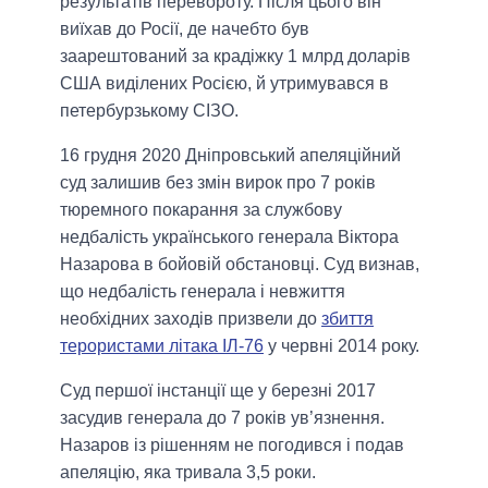
результатів перевороту. Після цього він
виїхав до Росії, де начебто був
заарештований за крадіжку 1 млрд доларів
США виділених Росією, й утримувався в
петербурзькому СІЗО.
16 грудня 2020 Дніпровський апеляційний
суд залишив без змін вирок про 7 років
тюремного покарання за службову
недбалість українського генерала Віктора
Назарова в бойовій обстановці. Суд визнав,
що недбалість генерала і невжиття
необхідних заходів призвели до
збиття
терористами літака ІЛ-76
у червні 2014 року.
Суд першої інстанції ще у березні 2017
засудив генерала до 7 років ув’язнення.
Назаров із рішенням не погодився і подав
апеляцію, яка тривала 3,5 роки.