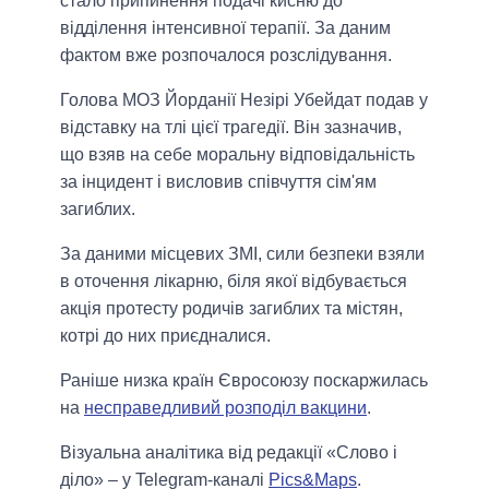
стало припинення подачі кисню до
відділення інтенсивної терапії. За даним
фактом вже розпочалося розслідування.
Голова МОЗ Йорданії Незірі Убейдат подав у
відставку на тлі цієї трагедії. Він зазначив,
що взяв на себе моральну відповідальність
за інцидент і висловив співчуття сім'ям
загиблих.
За даними місцевих ЗМІ, сили безпеки взяли
в оточення лікарню, біля якої відбувається
акція протесту родичів загиблих та містян,
котрі до них приєдналися.
Раніше низка країн Євросоюзу поскаржилась
на
несправедливий розподіл вакцини
.
Візуальна аналітика від редакції «Слово і
діло» – у Telegram-каналі
Pics&Maps
.