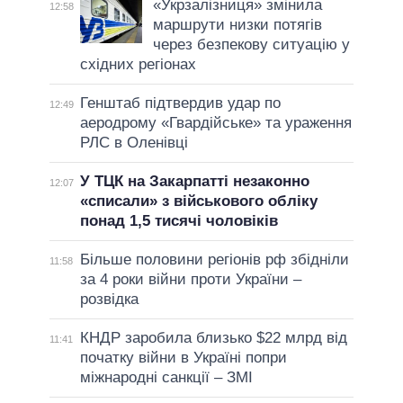
«Укрзалізниця» змінила
12:58
маршрути низки потягів
через безпекову ситуацію у
східних регіонах
Генштаб підтвердив удар по
12:49
аеродрому «Гвардійське» та ураження
РЛС в Оленівці
У ТЦК на Закарпатті незаконно
12:07
«списали» з військового обліку
понад 1,5 тисячі чоловіків
Більше половини регіонів рф збідніли
11:58
за 4 роки війни проти України –
розвідка
КНДР заробила близько $22 млрд від
11:41
початку війни в Україні попри
міжнародні санкції – ЗМІ