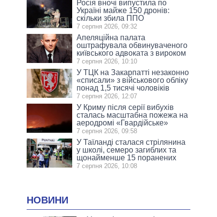
Росія вночі випустила по
Україні майже 150 дронів:
скільки збила ППО
7 серпня 2026, 09:32
Апеляційна палата
оштрафувала обвинуваченого
київського адвоката з вироком
7 серпня 2026, 10:10
У ТЦК на Закарпатті незаконно
«списали» з військового обліку
понад 1,5 тисячі чоловіків
7 серпня 2026, 12:07
У Криму після серії вибухів
сталась масштабна пожежа на
аеродромі «Гвардійське»
7 серпня 2026, 09:58
У Таїланді сталася стрілянина
у школі, семеро загиблих та
щонайменше 15 поранених
7 серпня 2026, 10:08
НОВИНИ