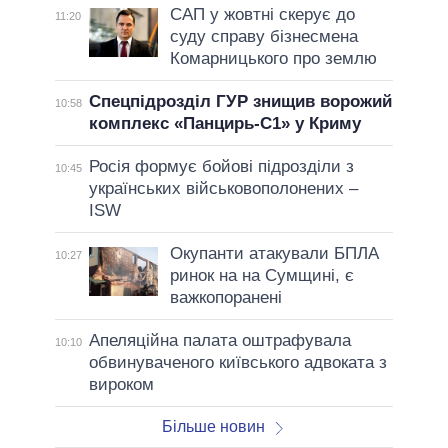
САП у жовтні скерує до
11:20
суду справу бізнесмена
Комарницького про землю
Спецпідрозділ ГУР знищив ворожий
10:58
комплекс «Панцирь-С1» у Криму
Росія формує бойові підрозділи з
10:45
українських військовополонених –
ISW
Окупанти атакували БПЛА
10:27
ринок на на Сумщині, є
важкопоранені
Апеляційна палата оштрафувала
10:10
обвинуваченого київського адвоката з
вироком
Більше новин