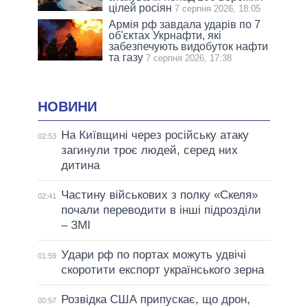
цілей росіян
7 серпня 2026, 18:05
Армія рф завдала ударів по 7
об'єктах Укрнафти, які
забезпечують видобуток нафти
та газу
7 серпня 2026, 17:38
НОВИНИ
На Київщині через російську атаку
02:53
загинули троє людей, серед них
дитина
Частину військових з полку «Скеля»
02:41
почали переводити в інші підрозділи
– ЗМІ
Удари рф по портах можуть удвічі
01:59
скоротити експорт українського зерна
Розвідка США припускає, що дрон,
00:57