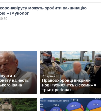
коронавірусу можуть зробити вакцинацію
ою – імунолог
19:39
ипустить
7 серпня
онету на честь
Правоохоронці викрили
кого Івана
нові «ухилянтські схеми» у
трьох регіонах