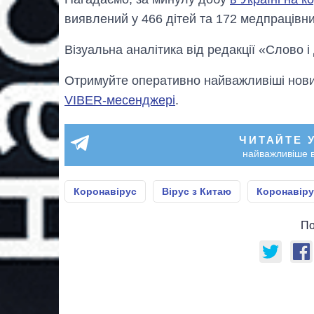
виявлений у 466 дітей та 172 медпрацівни
Візуальна аналітика від редакції «Слово і
Отримуйте оперативно найважливіші новин
VIBER-месенджері
.
ЧИТАЙТЕ 
найважливіше в
Коронавірус
Вірус з Китаю
Коронавірус
По