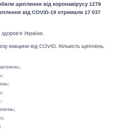
робили щеплення від коронавірусу 1279
щеплення від COVID-19 отримали 17 037
 здоров'я України.
зу вакцини від COVID. Кількість щеплень,
 щеплень;
ь;
ень;
ь;
Скільки картоплі
вирощували в
;
Україні до і під час
еплень;
великої війни
ь;
;