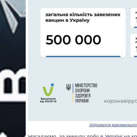
Зображення максимального р
Нагадаємо, за минулу добу
в Україні на к