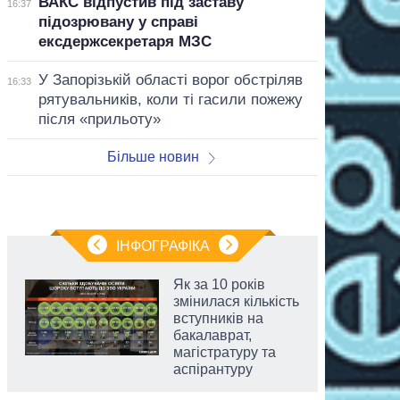
ВАКС відпустив під заставу
16:37
підозрювану у справі
ексдержсекретаря МЗС
У Запорізькій області ворог обстріляв
16:33
рятувальників, коли ті гасили пожежу
після «прильоту»
Більше новин
ІНФОГРАФІКА
Як за 10 років
змінилася кількість
вступників на
бакалаврат,
магістратуру та
аспірантуру