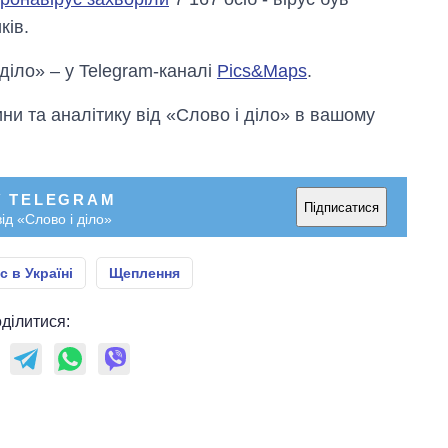
ків.
 діло» – у Telegram-каналі
Pics&Maps
.
и та аналітику від «Слово і діло» в вашому
У TELEGRAM
Підписатися
ід «Слово і діло»
 в Україні
Щеплення
ділитися: