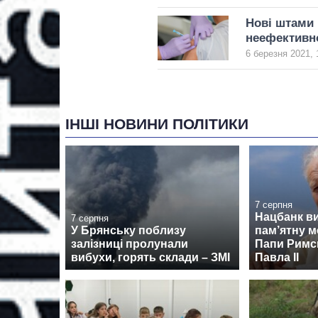
Нові штами 
неефективн
6 березня 2021, 
ІНШІ НОВИНИ ПОЛІТИКИ
7 серпня
Нацбанк в
7 серпня
У Брянську поблизу
пам’ятну м
залізниці пролунали
Папи Римсь
вибухи, горять склади – ЗМІ
Павла II