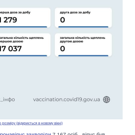
озміру (відкриється в новому вікні)
оронавірус захворіли
7 167 осіб - вірус був