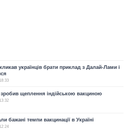
кликав українців брати приклад з Далай-Лами і
ися
18:33
 зробив щеплення індійською вакциною
13:32
ли бажані темпи вакцинації в Україні
12:24