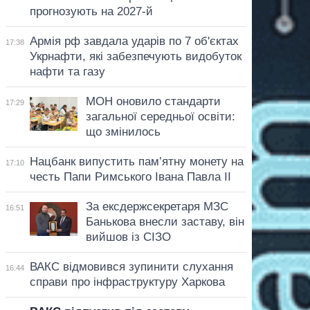
прогнозують на 2027-й
Армія рф завдала ударів по 7 об'єктах
17:38
Укрнафти, які забезпечують видобуток
нафти та газу
МОН оновило стандарти
17:29
загальної середньої освіти:
що змінилось
Нацбанк випустить пам’ятну монету на
17:10
честь Папи Римського Івана Павла II
За ексдержсекретаря МЗС
16:51
Банькова внесли заставу, він
вийшов із СІЗО
ВАКС відмовився зупинити слухання
16:44
справи про інфраструктуру Харкова