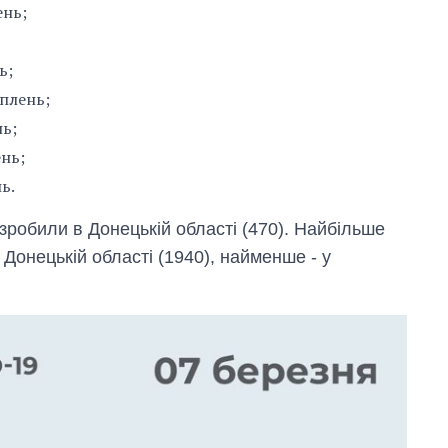
ень;
ь;
еплень;
нь;
ень;
ь.
зробили в Донецькій області (470). Найбільше
 Донецькій області (1940), найменше - у