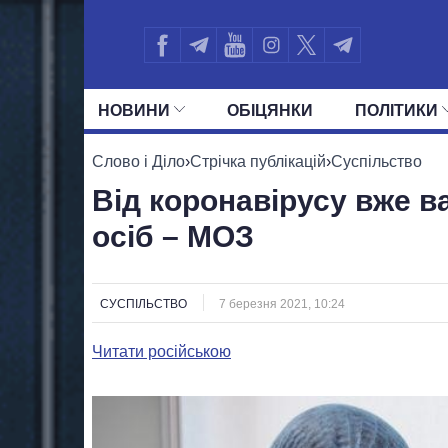
НОВИНИ
ОБIЦЯНКИ
ПОЛIТИКИ
УСІ ПОЛІТИКИ
ПРЕЗИДЕНТ І ОФ
Слово і Діло
›
Стрічка публікацій
›
Суспільство
Від коронавірусу вже в
осіб – МОЗ
СУСПІЛЬСТВО
7 березня 2021, 10:24
Читати російською