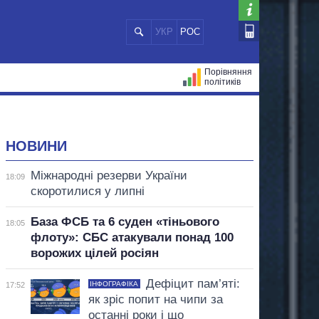
УКР
РОС
Порівняння
політиків
ЦІЙ
МЕРИ МІСТ
ВСІ ПЕРСОНИ
НОВИНИ
Міжнародні резерви України
18:09
скоротилися у липні
База ФСБ та 6 суден «тіньового
18:05
флоту»: СБС атакували понад 100
ворожих цілей росіян
Дефіцит пам’яті:
ІНФОГРАФІКА
17:52
як зріс попит на чипи за
останні роки і що