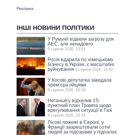
ІНШІ НОВИНИ ПОЛІТИКИ
У Румунії відвели загрозу для
АЕС, але ненадовго
9 серпня 2026, 13:41
Росія вдарила по німецькому
бізнесу в Україні, є масштабні
руйнування
9 серпня 2026, 14:42
У Косові депутатка закидала
прем’єра яйцями
9 серпня 2026, 16:29
Нетаньягу відхилив 15-
пунктний план Трампа щодо
врегулювання ситуації в Газі
9 серпня 2026, 18:24
Лісові пожежі в Європі: у
Франції заарештували сотні
людей за підозрами у підпалах