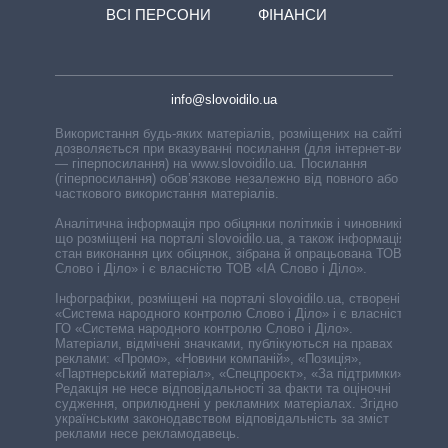
ВСІ ПЕРСОНИ
ФІНАНСИ
info@slovoidilo.ua
Використання будь-яких матеріалів, розміщених на сайті,
дозволяється при вказуванні посилання (для інтернет-видань
— гіперпосилання) на www.slovoidilo.ua. Посилання
(гіперпосилання) обов’язкове незалежно від повного або
часткового використання матеріалів.
Аналітична інформація про обіцянки політиків і чиновників,
що розміщені на порталі slovoidilo.ua, а також інформація про
стан виконання цих обіцянок, зібрана й опрацьована ТОВ «ІА
Слово і Діло» і є власністю ТОВ «ІА Слово і Діло».
Інфографіки, розміщені на порталі slovoidilo.ua, створені ГО
«Система народного контролю Слово і Діло» і є власністю
ГО «Система народного контролю Слово і Діло».
Матеріали, відмічені значками, публікуються на правах
реклами: «Промо», «Новини компаній», «Позиція»,
«Партнерський матеріал», «Спецпроєкт», «За підтримки».
Редакція не несе відповідальності за факти та оціночні
судження, оприлюднені у рекламних матеріалах. Згідно з
українським законодавством відповідальність за зміст
реклами несе рекламодавець.