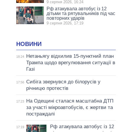
9 серпня 2026, 16:24
Рф атакувала автобус із 12
дітьми та рятувальників під час
повторних ударів
9 серпня 2026, 17:19
НОВИНИ
Нетаньягу відхилив 15-пунктний план
18:24
Трампа щодо врегулювання ситуації в
Газі
Сибіга звернувся до білорусів у
17:56
річницю протестів
На Одещині сталася масштабна ДТП
17:23
за участі мікроавтобусів, є жертви та
постраждалі
Рф атакувала автобус із 12
17:19