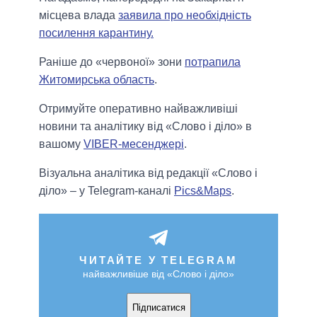
місцева влада
заявила про необхідність
посилення карантину.
Раніше до «червоної» зони
потрапила
Житомирська область
.
Отримуйте оперативно найважливіші
новини та аналітику від «Слово і діло» в
вашому
VIBER-месенджері
.
Візуальна аналітика від редакції «Слово і
діло» – у Telegram-каналі
Pics&Maps
.
ЧИТАЙТЕ У TELEGRAM
найважливіше від «Слово і діло»
Підписатися