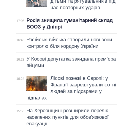
дітьми та рятувальників під
час повторних ударів
Росія знищила гуманітарний склад
17:06
ВООЗ у Дніпрі
Російські війська створили нові зони
16:43
контролю біля кордону України
У Косові депутатка закидала прем’єра
16:29
яйцями
Лісові пожежі в Європі: у
16:24
Франції заарештували сотні
людей за підозрами у
підпалах
На Херсонщині розширили перелік
15:53
населених пунктів для обов'язкової
евакуації