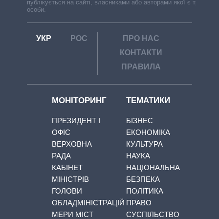
публікується на сайті, власниками або авторами якої є треті
особи.
УКР
РОС
ПРО НАС
КОНТАКТИ
ПРАВИЛА
МОНІТОРИНГ
ТЕМАТИКИ
ПРЕЗИДЕНТ І
БІЗНЕС
ОФІС
ЕКОНОМІКА
ВЕРХОВНА
КУЛЬТУРА
РАДА
НАУКА
КАБІНЕТ
НАЦІОНАЛЬНА
МІНІСТРІВ
БЕЗПЕКА
ГОЛОВИ
ПОЛІТИКА
ОБЛАДМІНІСТРАЦІЙ
ПРАВО
МЕРИ МІСТ
СУСПІЛЬСТВО