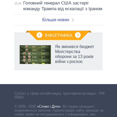
Головний генерал США застеріг
15:34
команду Трампа від ескалації з Іраном
Більше новин
ІНФОГРАФІКА
Як змінився бюджет
 за
Міністерства
асть
оборони за 13 років
війни з росією
Cуб'єкт у сфері онлайн-медіа. Ідентифікатор медіа – R40-
05063
© 2009—2026
«Слово і Діло»
.
Всі права захищені і
охороняються законом. Адміністрація сайту залишає за
собою право не погоджуватися з інформацією, яка