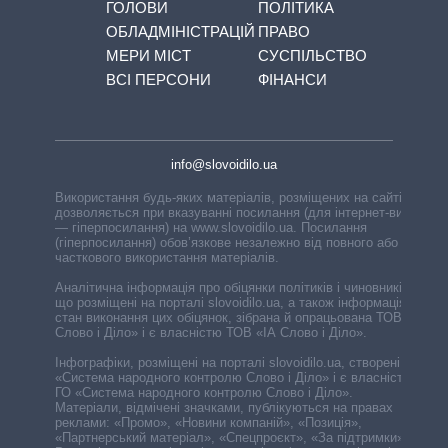
ГОЛОВИ
ПОЛІТИКА
ОБЛАДМІНІСТРАЦІЙ
ПРАВО
МЕРИ МІСТ
СУСПІЛЬСТВО
ВСІ ПЕРСОНИ
ФІНАНСИ
info@slovoidilo.ua
Використання будь-яких матеріалів, розміщених на сайті,
дозволяється при вказуванні посилання (для інтернет-видань
— гіперпосилання) на www.slovoidilo.ua. Посилання
(гіперпосилання) обов’язкове незалежно від повного або
часткового використання матеріалів.
Аналітична інформація про обіцянки політиків і чиновників,
що розміщені на порталі slovoidilo.ua, а також інформація про
стан виконання цих обіцянок, зібрана й опрацьована ТОВ «ІА
Слово і Діло» і є власністю ТОВ «ІА Слово і Діло».
Інфографіки, розміщені на порталі slovoidilo.ua, створені ГО
«Система народного контролю Слово і Діло» і є власністю
ГО «Система народного контролю Слово і Діло».
Матеріали, відмічені значками, публікуються на правах
реклами: «Промо», «Новини компаній», «Позиція»,
«Партнерський матеріал», «Спецпроєкт», «За підтримки».