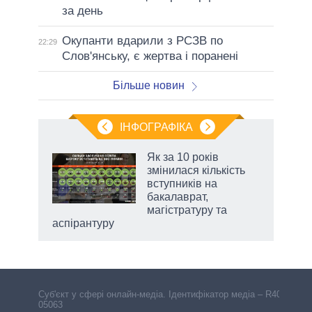
за день
Окупанти вдарили з РСЗВ по
22:29
Слов'янську, є жертва і поранені
Більше новин
ІНФОГРАФІКА
Як за 10 років
 за
змінилася кількість
асть
вступників на
бакалаврат,
магістратуру та
аспірантуру
Cуб'єкт у сфері онлайн-медіа. Ідентифікатор медіа – R40-
05063