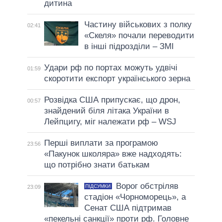
дитина
Частину військових з полку
02:41
«Скеля» почали переводити
в інші підрозділи – ЗМІ
Удари рф по портах можуть удвічі
01:59
скоротити експорт українського зерна
Розвідка США припускає, що дрон,
00:57
знайдений біля літака України в
Лейпцигу, міг належати рф – WSJ
Перші виплати за програмою
23:56
«Пакунок школяра» вже надходять:
що потрібно знати батькам
Ворог обстріляв
ПІДСУМКИ
23:09
стадіон «Чорноморець», а
Сенат США підтримав
«пекельні санкції» проти рф. Головне