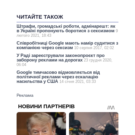
ЧИТАЙТЕ ТАКОЖ
Штрафи, громадські роботи, адмінарешт: як
в Україні пропонують боротися з сексизмом
9
лютого 2021, 18:43
Співробітниці Google мають намір судитися з
компанією через сексизм
10 серпня 2017, 02:02
У Раді зареєстрували законопроєкт про
заборону реклами на дорогах
23 грудня 2020,
06:04
Google тимчасово відмовляється від
політичної реклами через ескалацію
насильства у США
14 січня 2021, 03:33