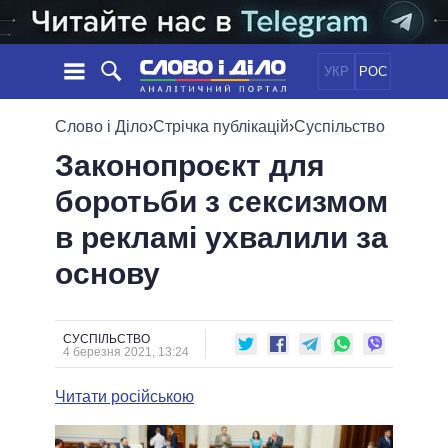
УКР
РОС
НОВИНИ
Слово і Діло
›
Стрічка публікацій
›
Суспільство
Законопроєкт для
ОБIЦЯНКИ
СТРІЧКА
ПОЛІТИКА
боротьби з сексизмом
ПОДІЇ
ЕКОНОМІКА
ПОЛIТИКИ
в рекламі ухвалили за
СТАТТІ
СУСПІЛЬСТВО
ІНФОГРАФІКА
ДУМКИ
СВІТ
УСІ ПОЛІТИКИ
основу
ОГЛЯДИ
ПРЕЗИДЕНТ І ОФІС
ВІДЕО
ДАЙДЖЕСТИ
ВЕРХОВНА РАДА
СУСПІЛЬСТВО
ПІДТРИМАТИ
КАБІНЕТ МІНІСТРІВ
4 березня 2021, 13:24
ГОЛОВИ ОБЛАДМІНІСТРАЦІЙ
ПОРІВНЯННЯ ПОЛІТИКІВ
Читати російською
МЕРИ МІСТ
ВСІ ПЕРСОНИ