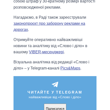
собою штраф у 30-кратному розмірі вартості
розповсюдженої реклами.
Нагадаємо, в Раді також зареєстрували
законопроєкт про заборону реклами на
дорогах
.
Отримуйте оперативно найважливіші
новини та аналітику від «Слово і діло» в
вашому
VIBER-месенджері
.
Візуальна аналітика від редакції «Слово і
діло» – у Telegram-каналі
Pics&Maps
.
ЧИТАЙТЕ У TELEGRAM
найважливіше від «Слово і діло»
Підписатися