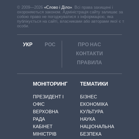
© 2009—2026
«Слово і Діло»
.
Всі права захищені і
охороняються законом. Адміністрація сайту залишає за
собою право не погоджуватися з інформацією, яка
публікується на сайті, власниками або авторами якої є треті
особи.
УКР
РОС
ПРО НАС
КОНТАКТИ
ПРАВИЛА
МОНІТОРИНГ
ТЕМАТИКИ
ПРЕЗИДЕНТ І
БІЗНЕС
ОФІС
ЕКОНОМІКА
ВЕРХОВНА
КУЛЬТУРА
РАДА
НАУКА
КАБІНЕТ
НАЦІОНАЛЬНА
МІНІСТРІВ
БЕЗПЕКА