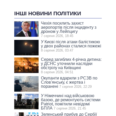
ІНШІ НОВИНИ ПОЛІТИКИ
Чехія посилить захист
аеропортів після інциденту з
дроном у Лейпцигу
7 серпня 2026, 18:45
У Києві після атаки балістикою
у двох районах сталися пожежі
8 серпня 2026, 03:47
Серед загиблих 4-річна дитина:
у ДСНС уточнили наслідки
обстрілу на Київщині
8 серпня 2026, 04:51
Окупанти вдарили з РСЗВ по
Слов'янську, є жертва і
поранені
7 серпня 2026, 22:29
У Німеччині над військовою
базою, де ремонтують системи
Patriot, помітили невідомі
БПЛА
7 серпня 2026, 21:45
Зеленський прибув до Сербії