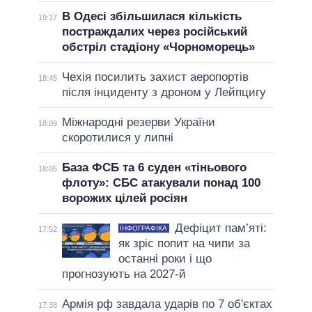
В Одесі збільшилася кількість
19:17
постраждалих через російський
обстріл стадіону «Чорноморець»
Чехія посилить захист аеропортів
18:45
після інциденту з дроном у Лейпцигу
Міжнародні резерви України
18:09
скоротилися у липні
База ФСБ та 6 суден «тіньового
18:05
флоту»: СБС атакували понад 100
ворожих цілей росіян
Дефіцит пам’яті:
ІНФОГРАФІКА
17:52
як зріс попит на чипи за
останні роки і що
прогнозують на 2027-й
Армія рф завдала ударів по 7 об'єктах
17:38