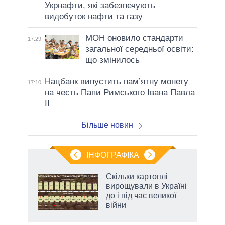
Укрнафти, які забезпечують
видобуток нафти та газу
МОН оновило стандарти
17:29
загальної середньої освіти:
що змінилось
Нацбанк випустить пам’ятну монету
17:10
на честь Папи Римського Івана Павла
II
Більше новин
ІНФОГРАФІКА
Скільки картоплі
 за
вирощували в Україні
асть
до і під час великої
війни