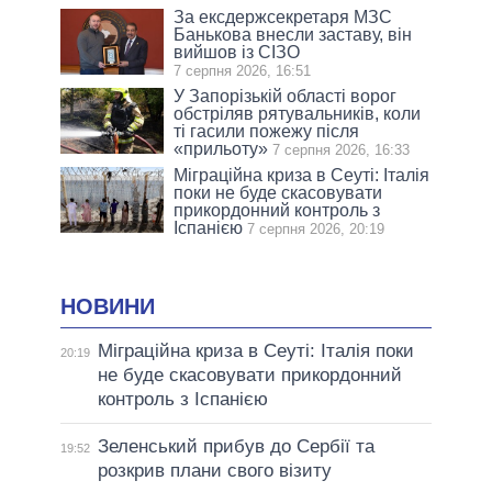
За ексдержсекретаря МЗС
Банькова внесли заставу, він
вийшов із СІЗО
7 серпня 2026, 16:51
У Запорізькій області ворог
обстріляв рятувальників, коли
ті гасили пожежу після
«прильоту»
7 серпня 2026, 16:33
Міграційна криза в Сеуті: Італія
поки не буде скасовувати
прикордонний контроль з
Іспанією
7 серпня 2026, 20:19
НОВИНИ
Міграційна криза в Сеуті: Італія поки
20:19
не буде скасовувати прикордонний
контроль з Іспанією
Зеленський прибув до Сербії та
19:52
розкрив плани свого візиту