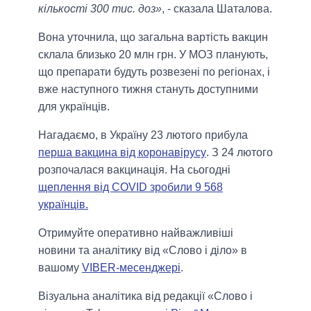
кількості 300 тис. доз»
, - сказала Шаталова.
Вона уточнила, що загальна вартість вакцин
склала близько 20 млн грн. У МОЗ планують,
що препарати будуть розвезені по регіонах, і
вже наступного тижня стануть доступними
для українців.
Нагадаємо, в Україну 23 лютого прибула
перша вакцина від коронавірусу
. З 24 лютого
розпочалася вакцинація. На сьогодні
щеплення від COVID зробили 9 568
українців.
Отримуйте оперативно найважливіші
новини та аналітику від «Слово і діло» в
вашому
VIBER-месенджері
.
Візуальна аналітика від редакції «Слово і