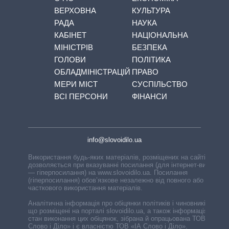
ВЕРХОВНА
КУЛЬТУРА
РАДА
НАУКА
КАБІНЕТ
НАЦІОНАЛЬНА
МІНІСТРІВ
БЕЗПЕКА
ГОЛОВИ
ПОЛІТИКА
ОБЛАДМІНІСТРАЦІЙ
ПРАВО
МЕРИ МІСТ
СУСПІЛЬСТВО
ВСІ ПЕРСОНИ
ФІНАНСИ
info@slovoidilo.ua
Використання будь-яких матеріалів, розміщених на сайті,
дозволяється при вказуванні посилання (для інтернет-видань
— гіперпосилання) на www.slovoidilo.ua. Посилання
(гіперпосилання) обов’язкове незалежно від повного або
часткового використання матеріалів.
Аналітична інформація про обіцянки політиків і чиновників,
що розміщені на порталі slovoidilo.ua, а також інформація про
стан виконання цих обіцянок, зібрана й опрацьована ТОВ «ІА
Слово і Діло» і є власністю ТОВ «ІА Слово і Діло».