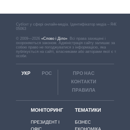
Cуб'єкт у сфері онлайн-медіа. Ідентифікатор медіа – R40-
05063
© 2009—2026
«Слово і Діло»
.
Всі права захищені і
охороняються законом. Адміністрація сайту залишає за
собою право не погоджуватися з інформацією, яка
публікується на сайті, власниками або авторами якої є треті
особи.
УКР
РОС
ПРО НАС
КОНТАКТИ
ПРАВИЛА
МОНІТОРИНГ
ТЕМАТИКИ
ПРЕЗИДЕНТ І
БІЗНЕС
ОФІС
ЕКОНОМІКА