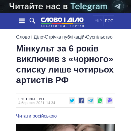
УКР
РОС
НОВИНИ
Слово і Діло
›
Стрічка публікацій
›
Суспільство
Мінкульт за 6 років
ОБIЦЯНКИ
СТРІЧКА
ПОЛІТИКА
виключив з «чорного»
ПОДІЇ
ЕКОНОМІКА
ПОЛIТИКИ
списку лише чотирьох
СТАТТІ
СУСПІЛЬСТВО
ІНФОГРАФІКА
ДУМКИ
СВІТ
УСІ ПОЛІТИКИ
артистів РФ
ОГЛЯДИ
ПРЕЗИДЕНТ І ОФІС
ВІДЕО
ДАЙДЖЕСТИ
ВЕРХОВНА РАДА
СУСПІЛЬСТВО
ПІДТРИМАТИ
КАБІНЕТ МІНІСТРІВ
4 березня 2021, 14:34
ГОЛОВИ ОБЛАДМІНІСТРАЦІЙ
ПОРІВНЯННЯ ПОЛІТИКІВ
Читати російською
МЕРИ МІСТ
ВСІ ПЕРСОНИ