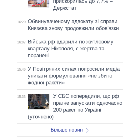
прискорилась до 7,7% –
Держстат
Обвинуваченому адвокату зі справи
16:20
Князєва знову продовжили обов'язки
Війська рф вдарили по житловому
16:07
кварталу Нікополя, є жертва та
поранені
У Повітряних силах попросили медіа
15:46
уникати формулювання «не збито
жодної ракети»
У СБС попередили, що рф
15:33
прагне запускати одночасно
200 ракет по Україні
(уточнено)
Більше новин