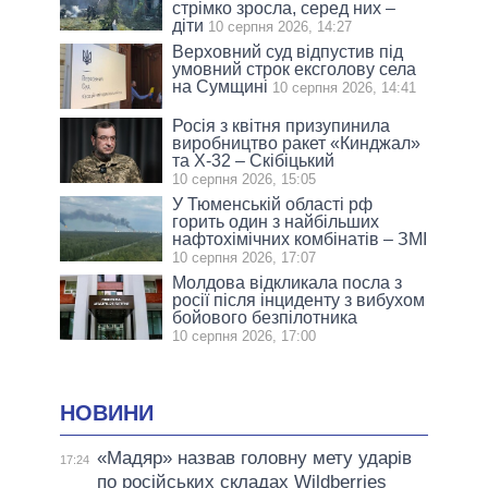
стрімко зросла, серед них –
діти
10 серпня 2026, 14:27
Верховний суд відпустив під
умовний строк ексголову села
на Сумщині
10 серпня 2026, 14:41
Росія з квітня призупинила
виробництво ракет «Кинджал»
та Х-32 – Скібіцький
10 серпня 2026, 15:05
У Тюменській області рф
горить один з найбільших
нафтохімічних комбінатів – ЗМІ
10 серпня 2026, 17:07
Молдова відкликала посла з
росії після інциденту з вибухом
бойового безпілотника
10 серпня 2026, 17:00
НОВИНИ
«Мадяр» назвав головну мету ударів
17:24
по російських складах Wildberries