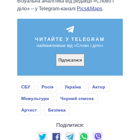
Візуальна аналітика від редакції «Слово і
діло» – у Telegram-каналі
Pics&Maps
.
ЧИТАЙТЕ У TELEGRAM
найважливіше від «Слово і діло»
Підписатися
СБУ
Росія
Україна
Актор
Мінкультури
Чорний список
Артист
Безпека
Поділитися: