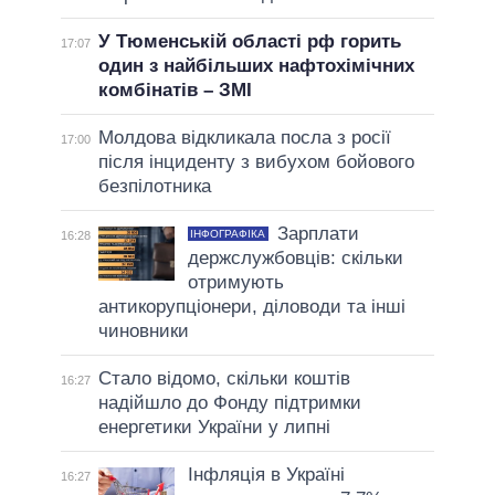
У Тюменській області рф горить
17:07
один з найбільших нафтохімічних
комбінатів – ЗМІ
Молдова відкликала посла з росії
17:00
після інциденту з вибухом бойового
безпілотника
Зарплати
ІНФОГРАФІКА
16:28
держслужбовців: скільки
отримують
антикорупціонери, діловоди та інші
чиновники
Стало відомо, скільки коштів
16:27
надійшло до Фонду підтримки
енергетики України у липні
Інфляція в Україні
16:27