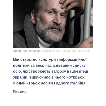
Федір Добронравов
фото instagram.com/dobronravov.fedor
Міністерство культури і інформаційної
політики за весь час існування
списку
осіб
, які створюють загрозу нацбезпеці
України, виключило з нього чотирьох
людей - трьох росіян і одного італійця.