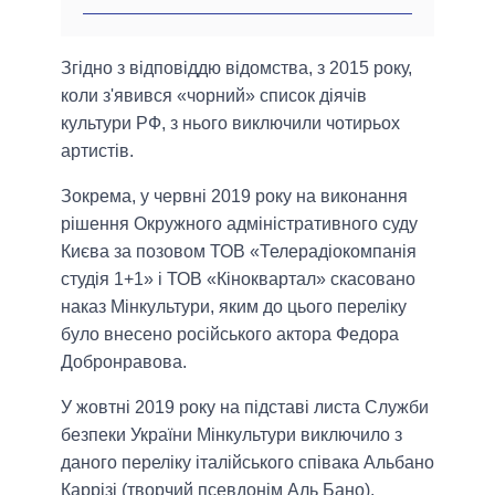
Згідно з відповіддю відомства, з 2015 року,
коли з'явився «чорний» список діячів
культури РФ, з нього виключили чотирьох
артистів.
Зокрема, у червні 2019 року на виконання
рішення Окружного адміністративного суду
Києва за позовом ТОВ «Телерадіокомпанія
студія 1+1» і ТОВ «Кіноквартал» скасовано
наказ Мінкультури, яким до цього переліку
було внесено російського актора Федора
Добронравова.
У жовтні 2019 року на підставі листа Служби
безпеки України Мінкультури виключило з
даного переліку італійського співака Альбано
Каррізі (творчий псевдонім Аль Бано).