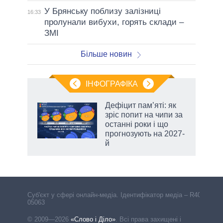
У Брянську поблизу залізниці
16:33
пролунали вибухи, горять склади –
ЗМІ
Більше новин
ІНФОГРАФІКА
жет
Дефіцит пам’яті: як
зріс попит на чипи за
ків
останні роки і що
прогнозують на 2027-
й
Cуб'єкт у сфері онлайн-медіа. Ідентифікатор медіа – R40-
05063
© 2009—2026
«Слово і Діло»
.
Всі права захищені і