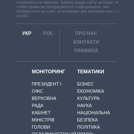
охороняються законом. Адміністрація сайту залишає за
собою право не погоджуватися з інформацією, яка
публікується на сайті, власниками або авторами якої є треті
особи.
УКР
РОС
ПРО НАС
КОНТАКТИ
ПРАВИЛА
МОНІТОРИНГ
ТЕМАТИКИ
ПРЕЗИДЕНТ І
БІЗНЕС
ОФІС
ЕКОНОМІКА
ВЕРХОВНА
КУЛЬТУРА
РАДА
НАУКА
КАБІНЕТ
НАЦІОНАЛЬНА
МІНІСТРІВ
БЕЗПЕКА
ГОЛОВИ
ПОЛІТИКА