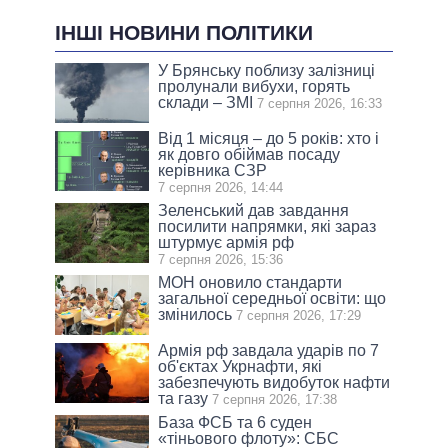
ІНШІ НОВИНИ ПОЛІТИКИ
У Брянську поблизу залізниці
пролунали вибухи, горять
склади – ЗМІ
7 серпня 2026, 16:33
Від 1 місяця – до 5 років: хто і
як довго обіймав посаду
керівника СЗР
7 серпня 2026, 14:44
Зеленський дав завдання
посилити напрямки, які зараз
штурмує армія рф
7 серпня 2026, 15:36
МОН оновило стандарти
загальної середньої освіти: що
змінилось
7 серпня 2026, 17:29
Армія рф завдала ударів по 7
об'єктах Укрнафти, які
забезпечують видобуток нафти
та газу
7 серпня 2026, 17:38
База ФСБ та 6 суден
«тіньового флоту»: СБС