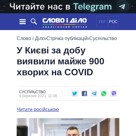
УКР
РОС
НОВИНИ
Слово і Діло
›
Стрічка публікацій
›
Суспільство
У Києві за добу
ОБIЦЯНКИ
СТРІЧКА
ПОЛІТИКА
виявили майже 900
ПОДІЇ
ЕКОНОМІКА
ПОЛIТИКИ
хворих на COVID
СТАТТІ
СУСПІЛЬСТВО
ІНФОГРАФІКА
ДУМКИ
СВІТ
УСІ ПОЛІТИКИ
ОГЛЯДИ
ПРЕЗИДЕНТ І ОФІС
ВІДЕО
СУСПІЛЬСТВО
ДАЙДЖЕСТИ
4 березня 2021, 11:08
ВЕРХОВНА РАДА
ПІДТРИМАТИ
КАБІНЕТ МІНІСТРІВ
Читати російською
ГОЛОВИ ОБЛАДМІНІСТРАЦІЙ
ПОРІВНЯННЯ ПОЛІТИКІВ
МЕРИ МІСТ
ВСІ ПЕРСОНИ