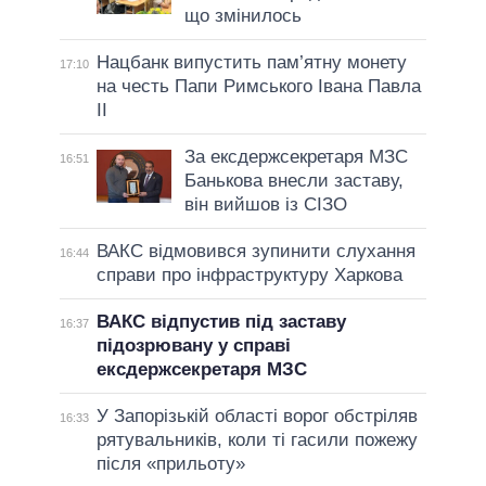
що змінилось
Нацбанк випустить пам’ятну монету
17:10
на честь Папи Римського Івана Павла
II
За ексдержсекретаря МЗС
16:51
Банькова внесли заставу,
він вийшов із СІЗО
ВАКС відмовився зупинити слухання
16:44
справи про інфраструктуру Харкова
ВАКС відпустив під заставу
16:37
підозрювану у справі
ексдержсекретаря МЗС
У Запорізькій області ворог обстріляв
16:33
рятувальників, коли ті гасили пожежу
після «прильоту»