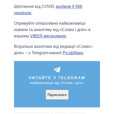
Щеплення від COVID
зробили 9 568
українців
.
Отримуйте оперативно найважливіші
новини та аналітику від «Слово і діло» в
вашому
VIBER-месенджері
.
Візуальна аналітика від редакції «Слово і
діло» – у Telegram-каналі
Pics&Maps
.
ЧИТАЙТЕ У TELEGRAM
найважливіше від «Слово і діло»
Підписатися