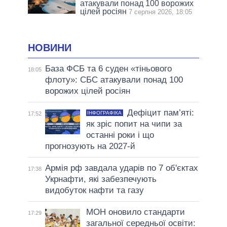
атакували понад 100 ворожих
цілей росіян
7 серпня 2026, 18:05
НОВИНИ
База ФСБ та 6 суден «тіньового
18:05
флоту»: СБС атакували понад 100
ворожих цілей росіян
Дефіцит пам’яті:
ІНФОГРАФІКА
17:52
як зріс попит на чипи за
останні роки і що
прогнозують на 2027-й
Армія рф завдала ударів по 7 об'єктах
17:38
Укрнафти, які забезпечують
видобуток нафти та газу
МОН оновило стандарти
17:29
загальної середньої освіти: