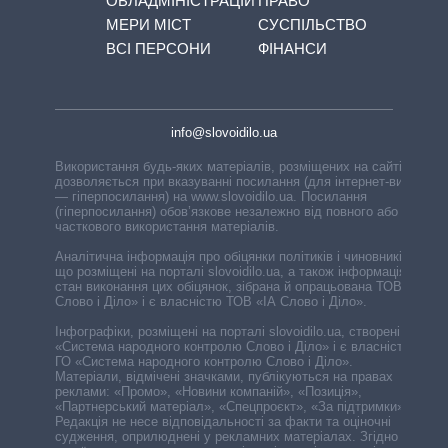
ОБЛАДМІНІСТРАЦІЙ
ПРАВО
МЕРИ МІСТ
СУСПІЛЬСТВО
ВСІ ПЕРСОНИ
ФІНАНСИ
info@slovoidilo.ua
Використання будь-яких матеріалів, розміщених на сайті,
дозволяється при вказуванні посилання (для інтернет-видань
— гіперпосилання) на www.slovoidilo.ua. Посилання
(гіперпосилання) обов’язкове незалежно від повного або
часткового використання матеріалів.
Аналітична інформація про обіцянки політиків і чиновників,
що розміщені на порталі slovoidilo.ua, а також інформація про
стан виконання цих обіцянок, зібрана й опрацьована ТОВ «ІА
Слово і Діло» і є власністю ТОВ «ІА Слово і Діло».
Інфографіки, розміщені на порталі slovoidilo.ua, створені ГО
«Система народного контролю Слово і Діло» і є власністю
ГО «Система народного контролю Слово і Діло».
Матеріали, відмічені значками, публікуються на правах
реклами: «Промо», «Новини компаній», «Позиція»,
«Партнерський матеріал», «Спецпроєкт», «За підтримки».
Редакція не несе відповідальності за факти та оціночні
судження, оприлюднені у рекламних матеріалах. Згідно з