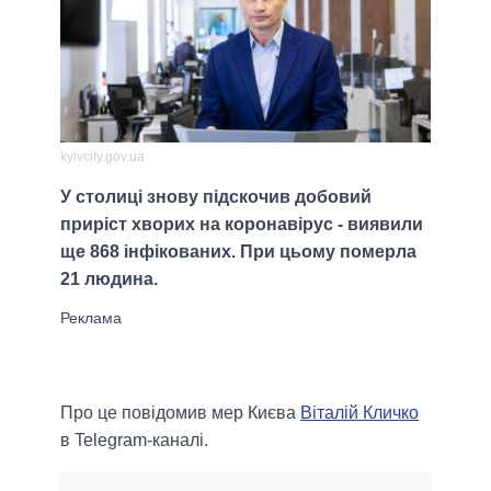
kyivcity.gov.ua
У столиці знову підскочив добовий
приріст хворих на коронавірус - виявили
ще 868 інфікованих. При цьому померла
21 людина.
Про це повідомив мер Києва
Віталій Кличко
в Telegram-каналі.