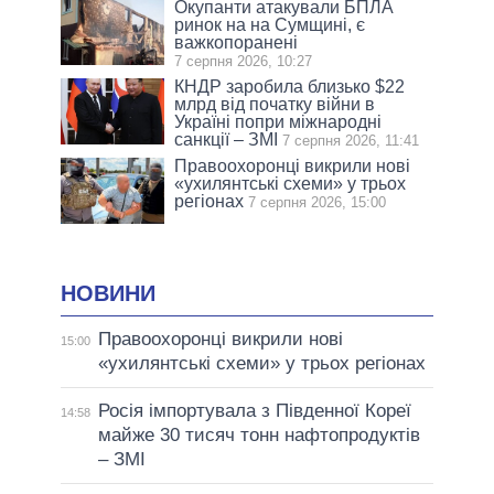
Окупанти атакували БПЛА
ринок на на Сумщині, є
важкопоранені
7 серпня 2026, 10:27
КНДР заробила близько $22
млрд від початку війни в
Україні попри міжнародні
санкції – ЗМІ
7 серпня 2026, 11:41
Правоохоронці викрили нові
«ухилянтські схеми» у трьох
регіонах
7 серпня 2026, 15:00
НОВИНИ
Правоохоронці викрили нові
15:00
«ухилянтські схеми» у трьох регіонах
Росія імпортувала з Південної Кореї
14:58
майже 30 тисяч тонн нафтопродуктів
– ЗМІ