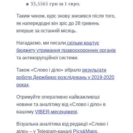
33,5565 грн за 1 євро.
Таким чином, курс знову знизився після того,
як напередодні він зріс до 28 гривень
вперше за останній місяць.
Нагадаємо, ми писали
скільки коштує
бюджету утримання правоохоронних органів
та антикорупційної системи.
Також «Слово і діло» зібрало
результати
роботи Держбюро розслідувань у 2019-2020
роках
.
Отримуйте оперативно найважливіші
новини та аналітику від «Слово і діло» в
вашому
VIBER-месенджері
.
Візуальна аналітика від редакції «Слово і
діло» – у Telegram-каналі
Pics&Maps
.