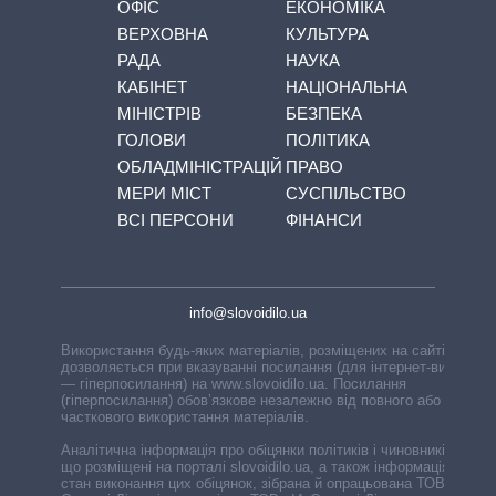
ОФІС
ЕКОНОМІКА
ВЕРХОВНА
КУЛЬТУРА
РАДА
НАУКА
КАБІНЕТ
НАЦІОНАЛЬНА
МІНІСТРІВ
БЕЗПЕКА
ГОЛОВИ
ПОЛІТИКА
ОБЛАДМІНІСТРАЦІЙ
ПРАВО
МЕРИ МІСТ
СУСПІЛЬСТВО
ВСІ ПЕРСОНИ
ФІНАНСИ
info@slovoidilo.ua
Використання будь-яких матеріалів, розміщених на сайті,
дозволяється при вказуванні посилання (для інтернет-видань
— гіперпосилання) на www.slovoidilo.ua. Посилання
(гіперпосилання) обов’язкове незалежно від повного або
часткового використання матеріалів.
Аналітична інформація про обіцянки політиків і чиновників,
що розміщені на порталі slovoidilo.ua, а також інформація про
стан виконання цих обіцянок, зібрана й опрацьована ТОВ «ІА