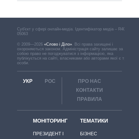
Cуб'єкт у сфері онлайн-медіа. Ідентифікатор медіа – R40-
05063
© 2009—2026
«Слово і Діло»
.
Всі права захищені і
охороняються законом. Адміністрація сайту залишає за
собою право не погоджуватися з інформацією, яка
публікується на сайті, власниками або авторами якої є треті
особи.
УКР
РОС
ПРО НАС
КОНТАКТИ
ПРАВИЛА
МОНІТОРИНГ
ТЕМАТИКИ
ПРЕЗИДЕНТ І
БІЗНЕС