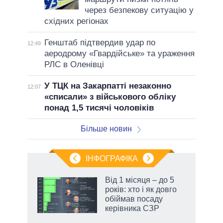
через безпекову ситуацію у
східних регіонах
Генштаб підтвердив удар по
12:49
аеродрому «Гвардійське» та ураження
РЛС в Оленівці
У ТЦК на Закарпатті незаконно
12:07
«списали» з військового обліку
понад 1,5 тисячі чоловіків
Більше новин
ІНФОГРАФІКА
нтів:
Від 1 місяця – до 5
 і
років: хто і як довго
nAI
обіймав посаду
керівника СЗР