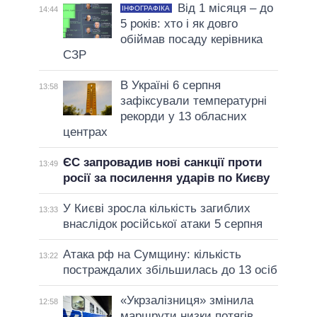
Від 1 місяця – до
ІНФОГРАФІКА
14:44
5 років: хто і як довго
обіймав посаду керівника
СЗР
В Україні 6 серпня
13:58
зафіксували температурні
рекорди у 13 обласних
центрах
ЄС запровадив нові санкції проти
13:49
росії за посилення ударів по Києву
У Києві зросла кількість загиблих
13:33
внаслідок російської атаки 5 серпня
Атака рф на Сумщину: кількість
13:22
постраждалих збільшилась до 13 осіб
«Укрзалізниця» змінила
12:58
маршрути низки потягів