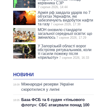
керівника СЗР
7 серпня 2026, 14:44
Армія рф завдала ударів по 7
об'єктах Укрнафти, які
забезпечують видобуток нафти
та газу
7 серпня 2026, 17:38
МОН оновило стандарти
загальної середньої освіти: що
змінилось
7 серпня 2026, 17:29
У Запорізькій області ворог
обстріляв рятувальників, коли
ті гасили пожежу після
«прильоту»
7 серпня 2026, 16:33
НОВИНИ
Міжнародні резерви України
18:09
скоротилися у липні
База ФСБ та 6 суден «тіньового
18:05
флоту»: СБС атакували понад 100