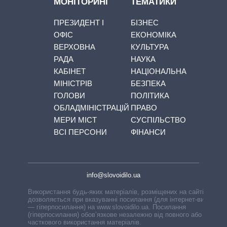
МОНІТОРИНГ
ТЕМАТИКИ
ПРЕЗИДЕНТ І
БІЗНЕС
ОФІС
ЕКОНОМІКА
ВЕРХОВНА
КУЛЬТУРА
РАДА
НАУКА
КАБІНЕТ
НАЦІОНАЛЬНА
МІНІСТРІВ
БЕЗПЕКА
ГОЛОВИ
ПОЛІТИКА
ОБЛАДМІНІСТРАЦІЙ
ПРАВО
МЕРИ МІСТ
СУСПІЛЬСТВО
ВСІ ПЕРСОНИ
ФІНАНСИ
info@slovoidilo.ua
Використання будь-яких матеріалів, розміщених на сайті,
дозволяється при вказуванні посилання (для інтернет-видань
— гіперпосилання) на www.slovoidilo.ua. Посилання
(гіперпосилання) обов’язкове незалежно від повного або
часткового використання матеріалів.