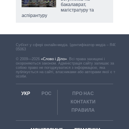
бакалаврат,
магістратуру та
аспірантуру
Cуб'єкт у сфері онлайн-медіа. Ідентифікатор медіа – R40-
05063
© 2009—2026
«Слово і Діло»
.
Всі права захищені і
охороняються законом. Адміністрація сайту залишає за
собою право не погоджуватися з інформацією, яка
публікується на сайті, власниками або авторами якої є треті
особи.
УКР
РОС
ПРО НАС
КОНТАКТИ
ПРАВИЛА