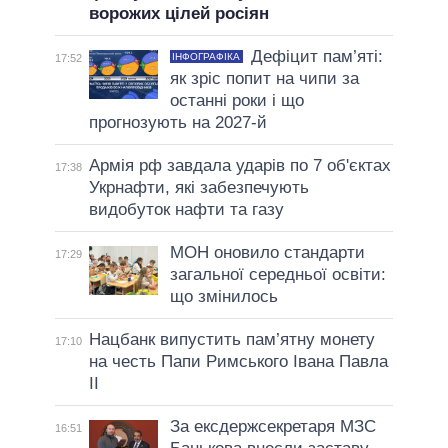
ворожих цілей росіян
Дефіцит пам’яті:
ІНФОГРАФІКА
17:52
як зріс попит на чипи за
останні роки і що
прогнозують на 2027-й
Армія рф завдала ударів по 7 об'єктах
17:38
Укрнафти, які забезпечують
видобуток нафти та газу
МОН оновило стандарти
17:29
загальної середньої освіти:
що змінилось
Нацбанк випустить пам’ятну монету
17:10
на честь Папи Римського Івана Павла
II
За ексдержсекретаря МЗС
16:51