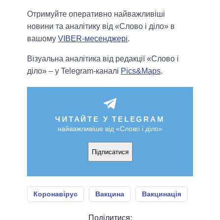
Отримуйте оперативно найважливіші
новини та аналітику від «Слово і діло» в
вашому
VIBER-месенджері
.
Візуальна аналітика від редакції «Слово і
діло» – у Telegram-каналі
Pics&Maps
.
ЧИТАЙТЕ У TELEGRAM
найважливіше від «Слово і діло»
Підписатися
Коронавірус
Вакцина
Вакцинація
Поділитися: