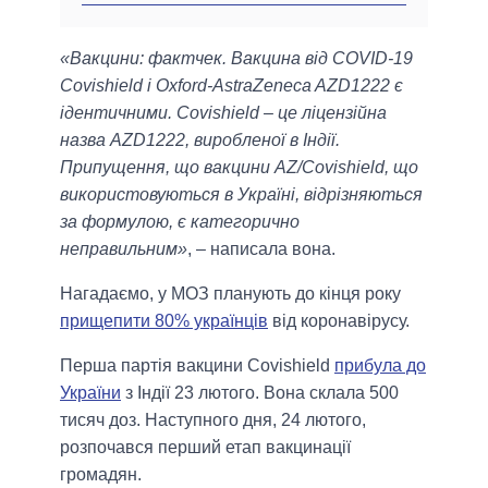
«Вакцини: фактчек. Вакцина від COVID-19
Covishield і Oxford-AstraZeneca AZD1222 є
ідентичними. Covishield – це ліцензійна
назва AZD1222, виробленої в Індії.
Припущення, що вакцини AZ/Covishield, що
використовуються в Україні, відрізняються
за формулою, є категорично
неправильним»
, – написала вона.
Нагадаємо, у МОЗ планують до кінця року
прищепити 80% українців
від коронавірусу.
Перша партія вакцини Covishield
прибула до
України
з Індії 23 лютого. Вона склала 500
тисяч доз. Наступного дня, 24 лютого,
розпочався перший етап вакцинації
громадян.