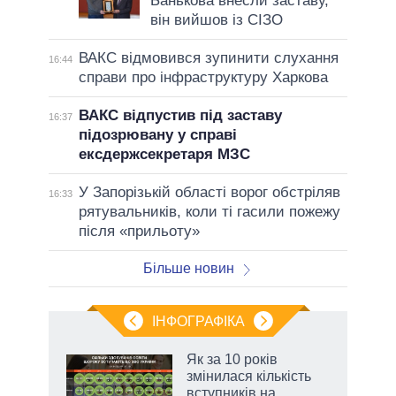
Банькова внесли заставу,
він вийшов із СІЗО
ВАКС відмовився зупинити слухання
16:44
справи про інфраструктуру Харкова
ВАКС відпустив під заставу
16:37
підозрювану у справі
ексдержсекретаря МЗС
У Запорізькій області ворог обстріляв
16:33
рятувальників, коли ті гасили пожежу
після «прильоту»
Більше новин
ІНФОГРАФІКА
Як за 10 років
 за
змінилася кількість
асть
вступників на