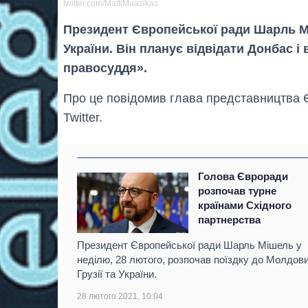
twitter.com/MattiMaasikas
Президент Європейської ради Шарль Мі
України. Він планує відвідати Донбас і
правосуддя».
Про це повідомив глава представництва ЄС
Twitter.
Голова Євроради
розпочав турне
країнами Східного
партнерства
Президент Європейської ради Шарль Мішель у
неділю, 28 лютого, розпочав поїздку до Молдови
Грузії та України.
28 лютого 2021, 10:04