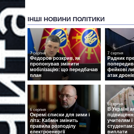
ІНШІ НОВИНИ ПОЛІТИКИ
7 серпня
7 серпня
Федоров розкрив, як
Радник пр
пропонував змінити
попередив 
мобілізацію: що передбачав
фейкові ли
план
атак дроні
6 серпня
В Україні 
6 серпня
Окремі списки для зими і
підвищенн
літа: Кабмін змінить
учителям і
правила розподілу
студентам:
електроенергії
виплати