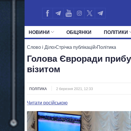
НОВИНИ
ОБIЦЯНКИ
ПОЛIТИКИ
УСІ ПОЛІТИКИ
ПРЕЗИДЕНТ І ОФ
Слово і Діло
›
Стрічка публікацій
›
Політика
Голова Євроради прибу
візитом
ПОЛІТИКА
2 березня 2021, 12:33
Читати російською