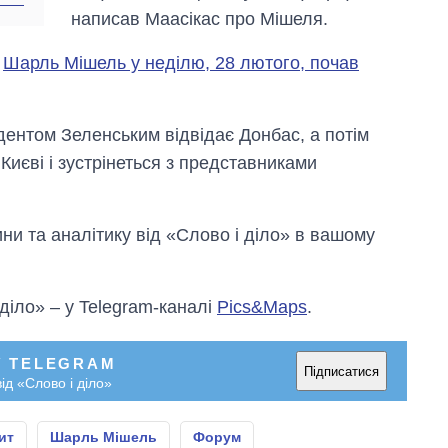
рф
написав Маасікас про Мішеля.
и
Шарль Мішель у неділю, 28 лютого, почав
идентом Зеленським відвідає Донбас, а потім
Києві і зустрінеться з представниками
и та аналітику від «Слово і діло» в вашому
 діло» – у Telegram-каналі
Pics&Maps
.
У TELEGRAM
Підписатися
ід «Слово і діло»
ит
Шарль Мішель
Форум