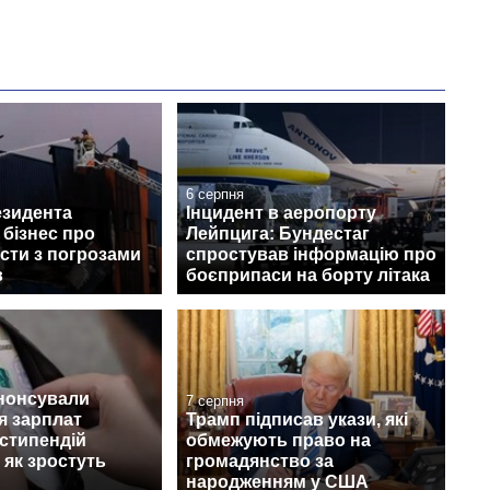
6 серпня
езидента
Інцидент в аеропорту
бізнес про
Лейпцига: Бундестаг
сти з погрозами
спростував інформацію про
в
боєприпаси на борту літака
анонсували
7 серпня
я зарплат
Трамп підписав укази, які
 стипендій
обмежують право на
 як зростуть
громадянство за
народженням у США