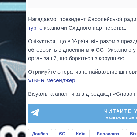
Нагадаємо, президент Європейської рад
турне
країнами Східного партнерства.
Очікується, що в Україні він разом з през
обговорить відносини між ЄС і Україною у 
організацій, що борються з корупцією.
Отримуйте оперативно найважливіші новин
VIBER-месенджері
.
Візуальна аналітика від редакції «Слово і
ЧИТАЙТЕ 
найважливіше в
Донбас
ЄС
Київ
Євросоюз
Віз