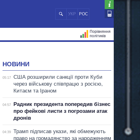
УКР
РОС
Порівняння
політиків
ЦІЙ
МЕРИ МІСТ
ВСІ ПЕРСОНИ
НОВИНИ
США розширили санкції проти Куби
05:17
через військову співпрацю з росією,
Китаєм та Іраном
Радник президента попередив бізнес
04:57
про фейкові листи з погрозами атак
дронів
Трамп підписав укази, які обмежують
04:39
право на громадянство за народженням