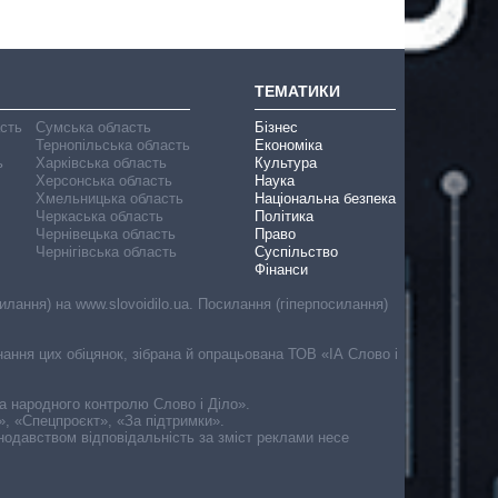
ТЕМАТИКИ
асть
Сумська область
Бізнес
Тернопільська область
Економіка
ь
Харківська область
Культура
Херсонська область
Наука
Хмельницька область
Національна безпека
Черкаська область
Політика
Чернівецька область
Право
Чернігівська область
Суспільство
Фінанси
лання) на www.slovoidilo.ua. Посилання (гіперпосилання)
онання цих обіцянок, зібрана й опрацьована ТОВ «ІА Слово і
ма народного контролю Слово і Діло».
», «Спецпроєкт», «За підтримки».
онодавством відповідальність за зміст реклами несе