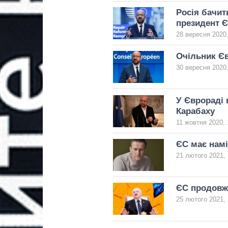
Росія бачит
президент 
28 вересня 2020,
Очільник Єв
30 вересня 2020,
У Єврораді 
Карабаху
11 жовтня 2020, 
ЄС має намі
21 лютого 2021, 
ЄС продовжи
25 лютого 2021, 