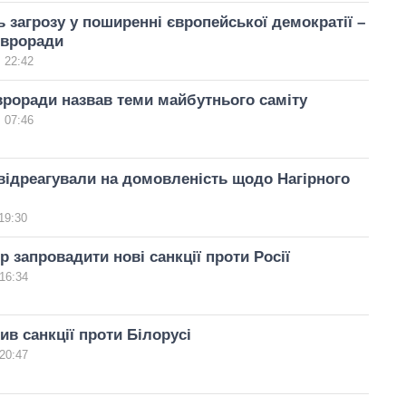
ь загрозу у поширенні європейської демократії –
Євроради
 22:42
роради назвав теми майбутнього саміту
 07:46
відреагували на домовленість щодо Нагірного
19:30
р запровадити нові санкції проти Росії
16:34
в санкції проти Білорусі
20:47