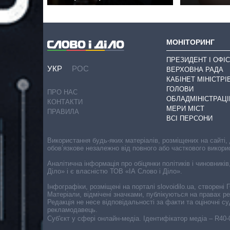
МОНІТОРИНГ
ПРЕЗИДЕНТ І ОФІС
УКР
РОС
ВЕРХОВНА РАДА
КАБІНЕТ МІНІСТРІ
ГОЛОВИ
ПРО НАС
ОБЛАДМІНІСТРАЦІ
КОНТАКТИ
МЕРИ МІСТ
ПРАВИЛА
ВСІ ПЕРСОНИ
Використання будь-яких матеріалів, розміщених на сайті,
обов’язкове незалежно від повного або часткового викори
Аналітична інформація про обіцянки політиків і чиновників
Діло» і є власністю ТОВ «ІА Слово і Діло».
Інфографіки, розміщені на порталі slovoidilo.ua, створен
Матеріали, відмічені значками, публікуються на правах р
Редакція не несе відповідальності за факти та оціночні 
рекламодавець.
Cуб'єкт у сфері онлайн-медіа. Ідентифікатор медіа – R40