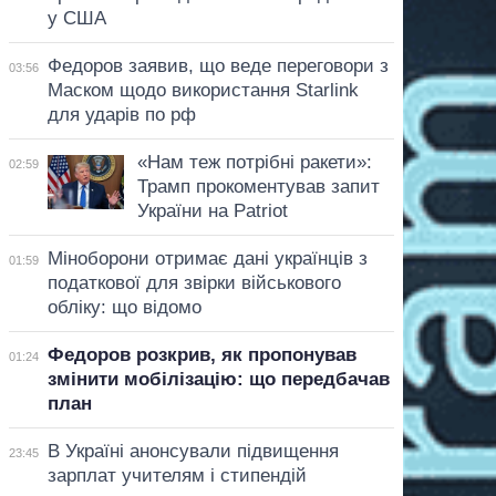
у США
Федоров заявив, що веде переговори з
03:56
Маском щодо використання Starlink
для ударів по рф
«Нам теж потрібні ракети»:
02:59
Трамп прокоментував запит
України на Patriot
Міноборони отримає дані українців з
01:59
податкової для звірки військового
обліку: що відомо
Федоров розкрив, як пропонував
01:24
змінити мобілізацію: що передбачав
план
В Україні анонсували підвищення
23:45
зарплат учителям і стипендій