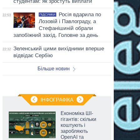
студентам: як зростуть виплати
Росія вдарила по
ПІДСУМКИ
22:53
Лозовій і Павлограду, а
Стефанішиній обрали
запобіжний захід. Головне за день
Зеленський цими вихідними вперше
22:32
відвідає Сербію
Більше новин
ІНФОГРАФІКА
Економіка ШІ-
гігантів: скільки
коштують і
заробляють
OpenAI та