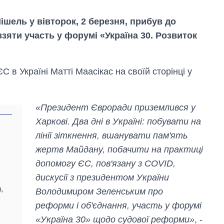
шель у вівторок, 2 березня, прибув до
 взяти участь у форумі «Україна 30. Розвиток
 в Україні Матті Маасікас на своїй сторінці у
«Президент Євроради приземлився у
Харкові. Два дні в Україні: побувати на
лінії зіткнення, вшанувати пам'ять
жертв Майдану, побачити на практиці
допомогу ЄС, пов'язану з COVID,
дискусії з президентом України
Вісім масованих
,
ударів по Україні
Володимиром Зеленським про
за літо: Київ та
реформи і об'єднання, участь у форумі
область стали
«Україна 30» щодо судової реформи»
, -
головною ціллю