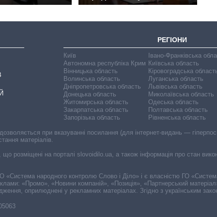
РЕГІОНИ
Київ
Івано-Франківська обл
Автономна республіка Крим
Київська область
Вінницька область
Кіровоградська област
В
Волинська область
Луганська область
Дніпропетровська область
Львівська область
Й
Донецька область
Миколаївська область
Житомирська область
Одеська область
Закарпатська область
Полтавська область
Запорізька область
Рівненська область
 дозволяється при вказуванні посилання (для інтернет-видань — гіперпоси
стання матеріалів.
, що розміщені на порталі slovoidilo.ua, а також інформація про стан вик
і ГО «Система народного контролю Слово і Діло» і є власністю ГО «Систе
еклами: «Промо», «Новини компаній», «Позиція», «Партнерський матеріал
судження, оприлюднені у рекламних матеріалах. Згідно з українським зак
-05063