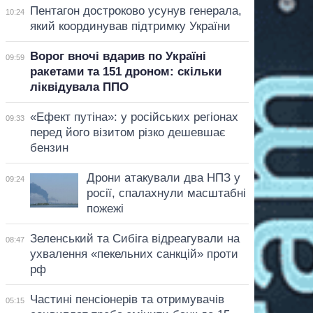
Пентагон достроково усунув генерала,
10:24
який координував підтримку України
Ворог вночі вдарив по Україні
09:59
ракетами та 151 дроном: скільки
ліквідувала ППО
«Ефект путіна»: у російських регіонах
09:33
перед його візитом різко дешевшає
бензин
Дрони атакували два НПЗ у
09:24
росії, спалахнули масштабні
пожежі
Зеленський та Сибіга відреагували на
08:47
ухвалення «пекельних санкцій» проти
рф
Частині пенсіонерів та отримувачів
05:15