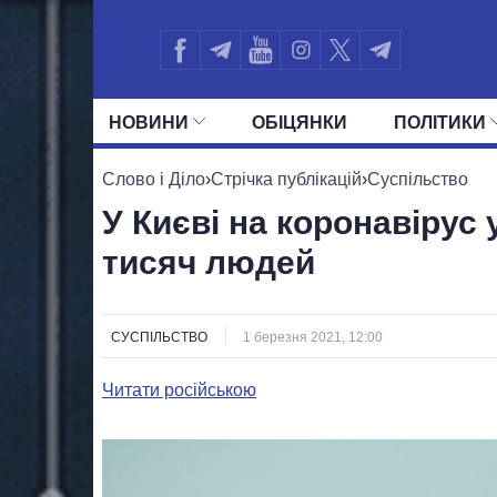
НОВИНИ
ОБIЦЯНКИ
ПОЛIТИКИ
УСІ ПОЛІТИКИ
ПРЕЗИДЕНТ І ОФ
Слово і Діло
›
Стрічка публікацій
›
Суспільство
У Києві на коронавірус
тисяч людей
СУСПІЛЬСТВО
1 березня 2021, 12:00
Читати російською