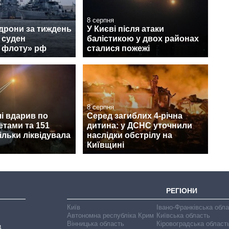
8 серпня
 дрони за тиждень
У Києві після атаки
 суден
балістикою у двох районах
о флоту» рф
сталися пожежі
8 серпня
і вдарив по
Серед загиблих 4-річна
етами та 151
дитина: у ДСНС уточнили
ільки ліквідувала
наслідки обстрілу на
Київщині
РЕГІОНИ
Київ
Івано-Франківська обл
Автономна республіка Крим
Київська область
Вінницька область
Кіровоградська област
В