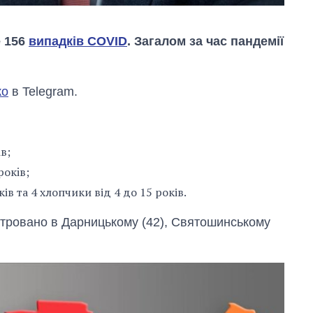
е 156
випадків COVID
. Загалом за час пандемії
ко
в Telegram.
в;
рокiв;
ків та 4 хлопчики від 4 до 15 років.
тровано в Дарницькому (42), Святошинському
Скільки картоплі
вирощували в
Україні до і під час
великої війни