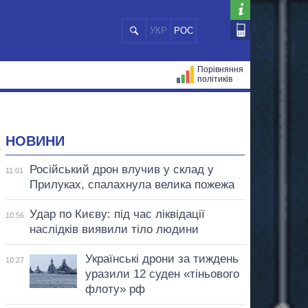
УКР
РОС
Порівняння
політиків
ЦІЙ
МЕРИ МІСТ
ВСІ ПЕРСОНИ
НОВИНИ
Російський дрон влучив у склад у
11:01
Прилуках, спалахнула велика пожежа
Удар по Києву: під час ліквідації
10:56
наслідків виявили тіло людини
Українські дрони за тиждень
10:27
уразили 12 суден «тіньового
флоту» рф