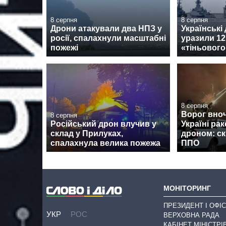
8 серпня
8 серпня
Дрони атакували два НПЗ у
Українські
росії, спалахнули масштабні
уразили 12
пожежі
«тіньовог
8 серпня
Ворог вноч
8 серпня
Російський дрон влучив у
Україні рак
склад у Прилуках,
дроном: ск
спалахнула велика пожежа
ППО
МОНІТОРИНГ
ПРЕЗИДЕНТ І ОФІС
УКР
РОС
ВЕРХОВНА РАДА
КАБІНЕТ МІНІСТРІ