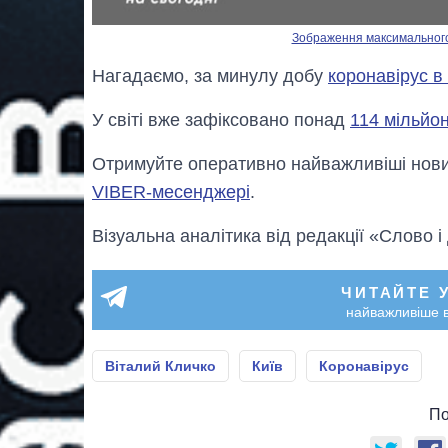
Зображення максимального р
Нагадаємо, за минулу добу
коронавірус в
У світі вже зафіксовано понад
114 мільйо
Отримуйте оперативно найважливіші новин
VIBER-месенджері
.
Візуальна аналітика від редакції «Слово і
ЧИТАЙТЕ 
найважливіше в
Віталий Кличко
Київ
Коронавірус
По