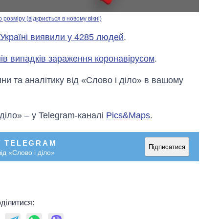
озміру (відкриється в новому вікні)
 Україні виявили у 4285 людей
.
нів випадків зараження коронавірусом
.
и та аналітику від «Слово і діло» в вашому
 діло» – у Telegram-каналі
Pics&Maps
.
У TELEGRAM
Підписатися
ід «Слово і діло»
ділитися: