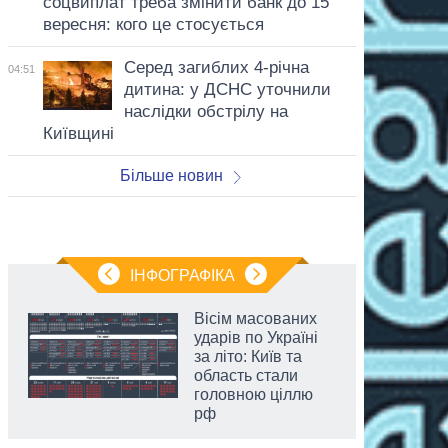
соцвиплат треба змінити банк до 15
вересня: кого це стосується
Серед загиблих 4-річна
04:51
дитина: у ДСНС уточнили
наслідки обстрілу на
Київщині
Більше новин
ІНФОГРАФІКА
Вісім масованих
ударів по Україні
за літо: Київ та
область стали
головною ціллю
рф