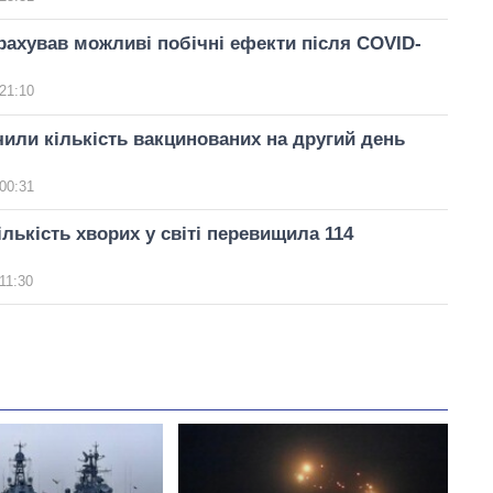
ахував можливі побічні ефекти після COVID-
21:10
или кількість вакцинованих на другий день
00:31
ількість хворих у світі перевищила 114
11:30