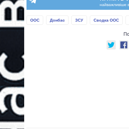
найважливіше в
ООС
Донбас
ЗСУ
Сводка ООС
По