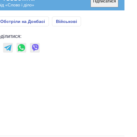
Підписатися
ід «Слово і діло»
Обстріли на Донбасі
Військові
ділитися: