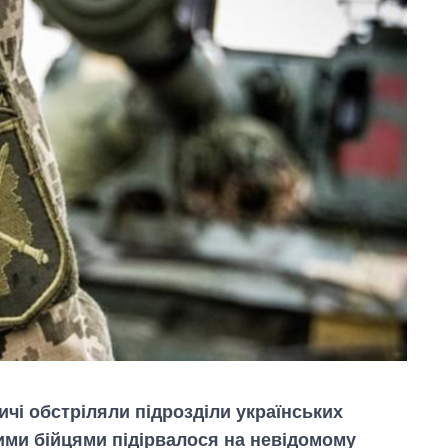
чі обстріляли підрозділи українських
кими бійцями підірвалося на невідомому