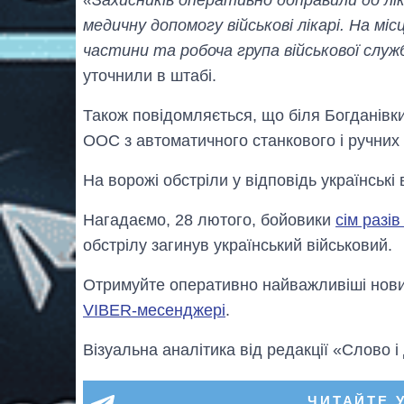
медичну допомогу військові лікарі. На місц
частини та робоча група військової слу
уточнили в штабі.
Також повідомляється, що біля Богданівки
ООС з автоматичного станкового і ручних
На ворожі обстріли у відповідь українські 
Нагадаємо, 28 лютого, бойовики
сім разі
обстрілу загинув український військовий.
Отримуйте оперативно найважливіші новин
VIBER-месенджері
.
Візуальна аналітика від редакції «Слово і
ЧИТАЙТЕ 