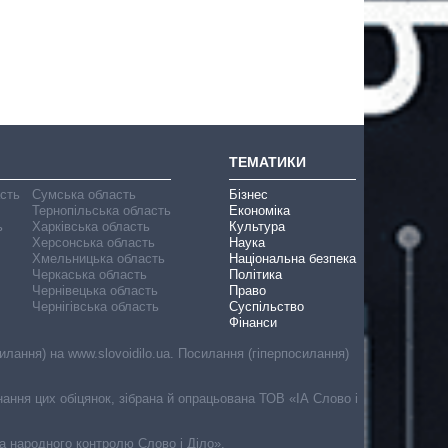
ТЕМАТИКИ
асть
Сумська область
Бізнес
Тернопільська область
Економіка
ь
Харківська область
Культура
Херсонська область
Наука
Хмельницька область
Національна безпека
Черкаська область
Політика
Чернівецька область
Право
Чернігівська область
Суспільство
Фінанси
лання) на www.slovoidilo.ua. Посилання (гіперпосилання)
онання цих обіцянок, зібрана й опрацьована ТОВ «ІА Слово і
ма народного контролю Слово і Діло».