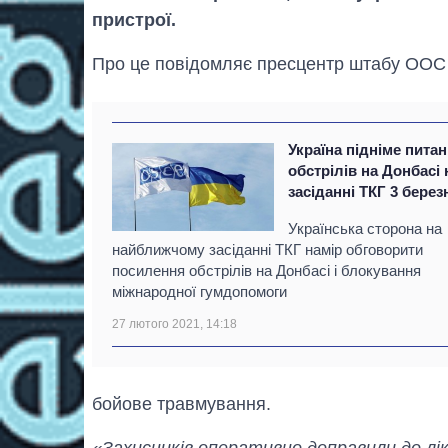
пристрої.
Про це повідомляє пресцентр штабу ООС 
Україна підніме пита
обстрілів на Донбасі 
засіданні ТКГ 3 берез
Українська сторона на
найближчому засіданні ТКГ намір обговорити
посилення обстрілів на Донбасі і блокування
міжнародної гумдопомоги
27 лютого 2021, 14:18
бойове травмування.
«Захисників оперативно доправили до лі