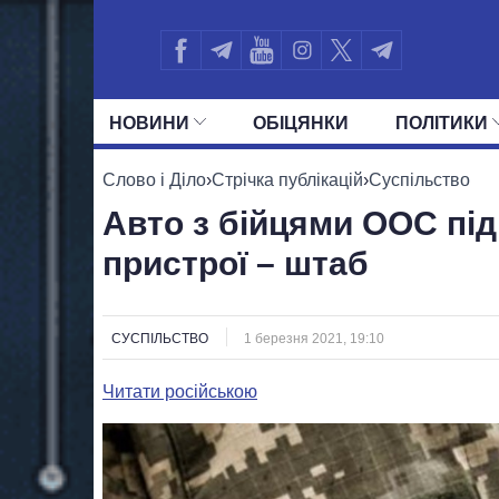
НОВИНИ
ОБIЦЯНКИ
ПОЛIТИКИ
УСІ ПОЛІТИКИ
ПРЕЗИДЕНТ І ОФ
Слово і Діло
›
Стрічка публікацій
›
Суспільство
Авто з бійцями ООС пі
пристрої – штаб
СУСПІЛЬСТВО
1 березня 2021, 19:10
Читати російською