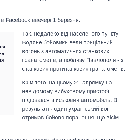
в Facebook ввечері 1 березня.
Так, недалеко від населеного пункту
Водяне бойовики вели прицільний
ння
вогонь з автоматичних станкових
на
гранатометів, а поблизу Павлополя - зі
ня
станкових протитанкових гранатометів.
Як змінився
бюджет
Крім того, на цьому ж напрямку на
Міністерства
оборони за 13
невідомому вибуховому пристрої
років війни з
підірвався військовий автомобіль. В
росією
результаті - один український воїн
отримав бойове поранення, ще вісім -
кувального закладу, де їм надають належну