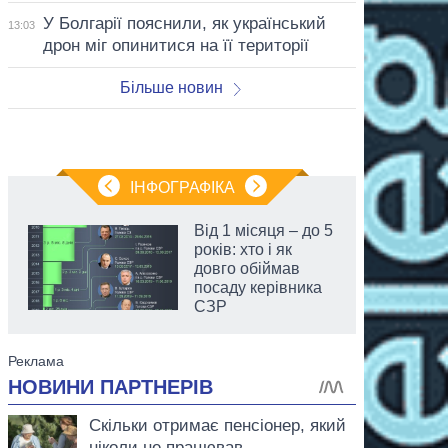
У Болгарії пояснили, як український
13:03
дрон міг опинитися на її території
Більше новин
ІНФОГРАФІКА
Від 1 місяця – до 5
років: хто і як
довго обіймав
посаду керівника
СЗР