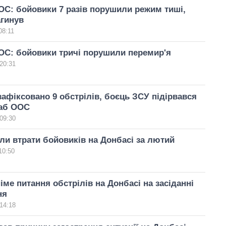
С: бойовики 7 разів порушили режим тиші,
агинув
08:11
ОС: бойовики тричі порушили перемир'я
20:31
зафіксовано 9 обстрілів, боєць ЗСУ підірвався
таб ООС
09:30
ли втрати бойовиків на Донбасі за лютий
10:50
німе питання обстрілів на Донбасі на засіданні
ня
14:18