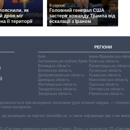
9 серпня
 пояснили, як
Головний генерал США
й дрон міг
застеріг команду Трампа від
а її території
ескалації з Іраном
РЕГІОНИ
Київ
Івано-Франківська обл
Автономна республіка Крим
Київська область
Вінницька область
Кіровоградська област
В
Волинська область
Луганська область
Дніпропетровська область
Львівська область
Й
Донецька область
Миколаївська область
Житомирська область
Одеська область
Закарпатська область
Полтавська область
Запорізька область
Рівненська область
 дозволяється при вказуванні посилання (для інтернет-видань — гіперпоси
стання матеріалів.
, що розміщені на порталі slovoidilo.ua, а також інформація про стан вик
і ГО «Система народного контролю Слово і Діло» і є власністю ГО «Систе