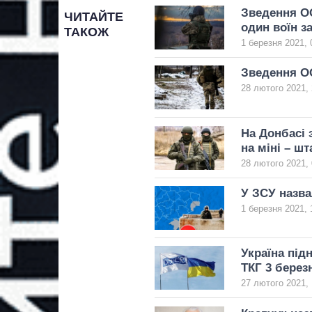
Зведення ОО
ЧИТАЙТЕ
один воїн з
ТАКОЖ
1 березня 2021, 
Зведення О
28 лютого 2021, 
На Донбасі 
на міні – ш
28 лютого 2021, 
У ЗСУ назва
1 березня 2021, 
Україна під
ТКГ 3 берез
27 лютого 2021, 