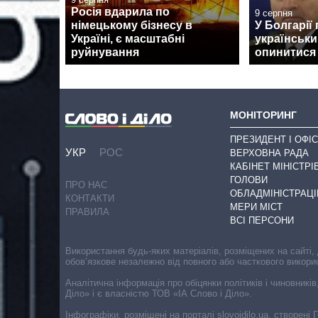
Росія вдарила по
9 серпня
німецькому бізнесу в
У Болгарії
Україні, є масштабні
українськи
руйнування
опинитися н
МОНІТОРИНГ
ПРЕЗИДЕНТ І ОФІС
УКР
РОС
ВЕРХОВНА РАДА
КАБІНЕТ МІНІСТРІ
ГОЛОВИ
ПРО НАС
ОБЛАДМІНІСТРАЦІ
КОНТАКТИ
МЕРИ МІСТ
ПРАВИЛА
ВСІ ПЕРСОНИ
Використання будь-яких матеріалів, розміщених на сайті,
обов’язкове незалежно від повного або часткового викори
Аналітична інформація про обіцянки політиків і чиновників
Діло» і є власністю ТОВ «ІА Слово і Діло».
Інфографіки, розміщені на порталі slovoidilo.ua, створен