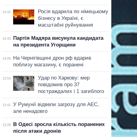
Росія вдарила по німецькому
14:42
бізнесу в Україні, є
масштабні руйнування
Партія Мадяра висунула кандидата
14:33
на президента Угорщини
На Чернігівщині дрон рф вдарив
14:09
поблизу магазину, є поранені
Удар по Харкову: мер
13:53
повідомив про 37
постраждалих і 1 загиблого
У Румунії відвели загрозу для АЕС,
13:41
але ненадовго
В Одесі зросла кількість поранених
13:28
після атаки дронів