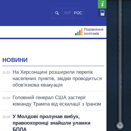
УКР
РОС
Порівняння
політиків
ЦІЙ
МЕРИ МІСТ
ВСІ ПЕРСОНИ
НОВИНИ
На Херсонщині розширили перелік
15:53
населених пунктів, звідки проводиться
обов'язкова евакуація
Головний генерал США застеріг
15:34
команду Трампа від ескалації з Іраном
У Молдові пролунав вибух,
15:09
правоохоронці знайшли уламки
БПЛА