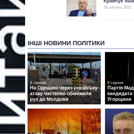
Кравчук наз
28 лютого 2021, 
ІНШІ НОВИНИ ПОЛІТИКИ
9 серпня
9 серпня
На Одещині через російську
Партія Ма
атаку частково обмежили
кандидата 
рух до Молдови
Угорщини
9 серпня