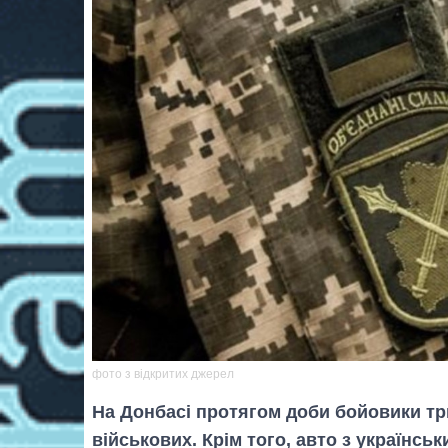
фото з відкритих джерел
На Донбасі протягом доби бойовики три
військових. Крім того, авто з українсь