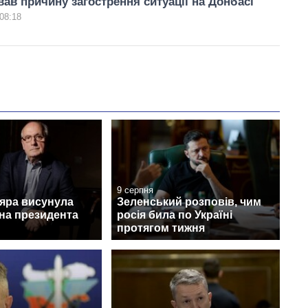
вав причину загострення ситуації на Донбасі
08:18
9 серпня
дяра висунула
Зеленський розповів, чим
на президента
росія била по Україні
протягом тижня