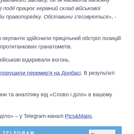
і події працює керівний склад військової
жби правопорядку. Обставини з’ясовуються»
, -
 окупанти здійснили прицільний обстріл позицій
 протитанкових гранатометів.
військові відкривали вогонь.
в порушили перемир'я на Донбасі
. В результаті
и та аналітику від «Слово і діло» в вашому
 діло» – у Telegram-каналі
Pics&Maps
.
У TELEGRAM