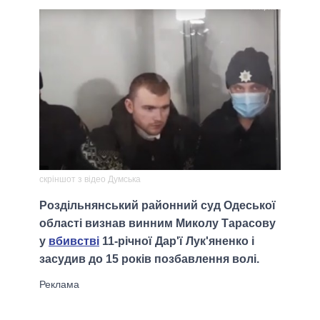
скріншот з відео Думська
Роздільнянський районний суд Одеської
області визнав винним Миколу Тарасову
у
вбивстві
11-річної Дар'ї Лук'яненко і
засудив до 15 років позбавлення волі.