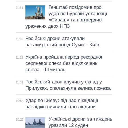
Генштаб повідомив про
11:51
удар по буровій установці
«Сиваш» та підтвердив
ураження двох НПЗ
Російські дрони атакували
11:36
пасажирський поїзд Суми – Київ
Україна пройшла період рекордної
11:32
серпневої спеки без відключень
світла – Шмигаль
Російський дрон влучив у склад у
11:01
Прилуках, спалахнула велика пожежа
Удар по Києву: під час ліквідації
10:56
наслідків виявили тіло людини
Українські дрони за тиждень
10:27
уразили 12 суден