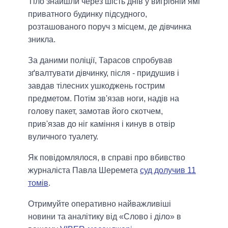
Тіло знайшли через шість днів у вигрібній ямі
приватного будинку підсудного,
розташованого поруч з місцем, де дівчинка
зникла.
За даними поліції, Тарасов спробував
зґвалтувати дівчинку, після - придушив і
завдав тілесних ушкоджень гострим
предметом. Потім зв'язав ноги, надів на
голову пакет, замотав його скотчем,
прив'язав до ніг каміння і кинув в отвір
вуличного туалету.
Як повідомлялося, в справі про вбивство
журналіста Павла Шеремета
суд долучив 11
томів
.
Отримуйте оперативно найважливіші
новини та аналітику від «Слово і діло» в