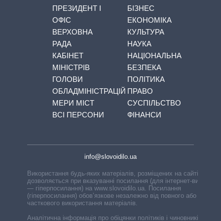
ПРЕЗИДЕНТ І
БІЗНЕС
ОФІС
ЕКОНОМІКА
ВЕРХОВНА
КУЛЬТУРА
РАДА
НАУКА
КАБІНЕТ
НАЦІОНАЛЬНА
МІНІСТРІВ
БЕЗПЕКА
ГОЛОВИ
ПОЛІТИКА
ОБЛАДМІНІСТРАЦІЙ
ПРАВО
МЕРИ МІСТ
СУСПІЛЬСТВО
ВСІ ПЕРСОНИ
ФІНАНСИ
info@slovoidilo.ua
Використання будь-яких матеріалів, розміщених на сайті,
дозволяється при вказуванні посилання (для інтернет-видань
— гіперпосилання) на www.slovoidilo.ua. Посилання
(гіперпосилання) обов’язкове незалежно від повного або
часткового використання матеріалів.
Аналітична інформація про обіцянки політиків і чиновників,