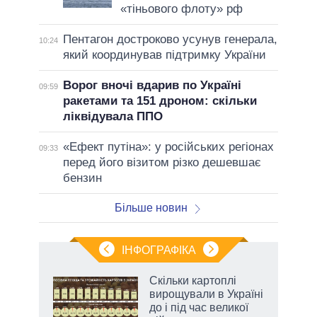
«тіньового флоту» рф
Пентагон достроково усунув генерала,
10:24
який координував підтримку України
Ворог вночі вдарив по Україні
09:59
ракетами та 151 дроном: скільки
ліквідувала ППО
«Ефект путіна»: у російських регіонах
09:33
перед його візитом різко дешевшає
бензин
Більше новин
ІНФОГРАФІКА
 як
Скільки картоплі
и за
вирощували в Україні
до і під час великої