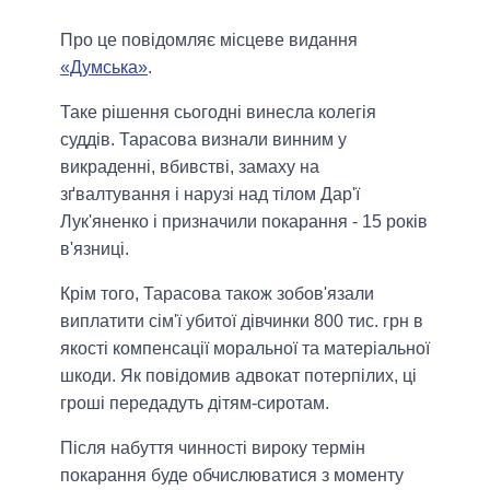
Про це повідомляє місцеве видання
«Думська»
.
Таке рішення сьогодні винесла колегія
суддів. Тарасова визнали винним у
викраденні, вбивстві, замаху на
зґвалтування і нарузі над тілом Дар'ї
Лук'яненко і призначили покарання - 15 років
в'язниці.
Крім того, Тарасова також зобов'язали
виплатити сім'ї убитої дівчинки 800 тис. грн в
якості компенсації моральної та матеріальної
шкоди. Як повідомив адвокат потерпілих, ці
гроші передадуть дітям-сиротам.
Після набуття чинності вироку термін
покарання буде обчислюватися з моменту