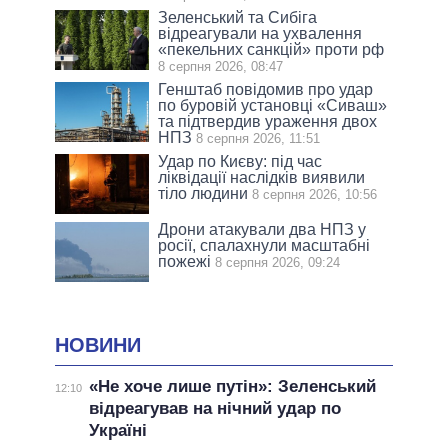
Зеленський та Сибіга
відреагували на ухвалення
«пекельних санкцій» проти рф
8 серпня 2026, 08:47
Генштаб повідомив про удар
по буровій установці «Сиваш»
та підтвердив ураження двох
НПЗ
8 серпня 2026, 11:51
Удар по Києву: під час
ліквідації наслідків виявили
тіло людини
8 серпня 2026, 10:56
Дрони атакували два НПЗ у
росії, спалахнули масштабні
пожежі
8 серпня 2026, 09:24
НОВИНИ
«Не хоче лише путін»: Зеленський
12:10
відреагував на нічний удар по
Україні