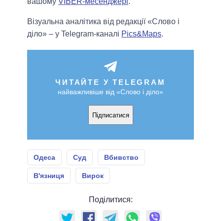
вашому
VIBER-месенджері
.
Візуальна аналітика від редакції «Слово і
діло» – у Telegram-каналі
Pics&Maps
.
ЧИТАЙТЕ У TELEGRAM
найважливіше від «Слово і діло»
Підписатися
Одеса
Суд
Вбивство
В'язниця
Вирок
Поділитися: