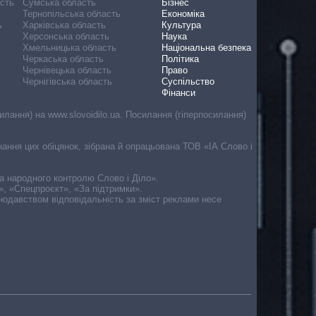
асть
Сумська область
Бізнес
Тернопільська область
Економіка
ь
Харківська область
Культура
Херсонська область
Наука
Хмельницька область
Національна безпека
Черкаська область
Політика
Чернівецька область
Право
Чернігівська область
Суспільство
Фінанси
лання) на www.slovoidilo.ua. Посилання (гіперпосилання)
онання цих обіцянок, зібрана й опрацьована ТОВ «ІА Слово і
ма народного контролю Слово і Діло».
», «Спецпроєкт», «За підтримки».
онодавством відповідальність за зміст реклами несе