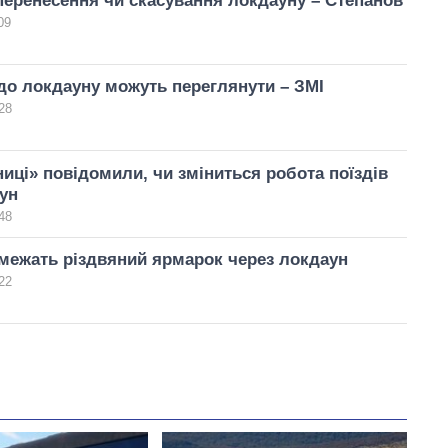
еренесення чи скасування локдауну – Степанов
09
о локдауну можуть переглянути – ЗМІ
28
ниці» повідомили, чи зміниться робота поїздів
ун
48
межать різдвяний ярмарок через локдаун
22