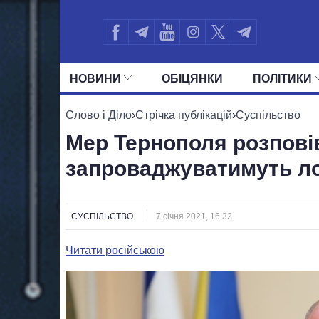
НОВИНИ
ОБIЦЯНКИ
ПОЛIТИКИ
УСІ ПОЛІТИКИ
ПРЕЗИДЕНТ І ОФ
Слово і Діло
›
Стрічка публікацій
›
Суспільство
Мер Тернополя розповів,
запроваджуватимуть л
СУСПІЛЬСТВО
7 січня 2021, 16:32
Читати російською