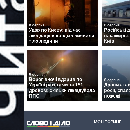
8 серпня
8 серпня
Удар по Києву: під час
Російські 
ліквідації наслідків виявили
пасажирськ
тіло людини
Київ
8 серпня
Ворог вночі вдарив по
8 серпня
Україні ракетами та 151
Дрони атак
дроном: скільки ліквідувала
росії, спа
ППО
пожежі
МОНІТОРИНГ