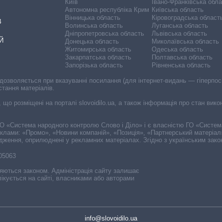
Київ
Івано-Франківська обл
Автономна республіка Крим
Київська область
Вінницька область
Кіровоградська област
В
Волинська область
Луганська область
Дніпропетровська область
Львівська область
Й
Донецька область
Миколаївська область
Житомирська область
Одеська область
Закарпатська область
Полтавська область
Запорізька область
Рівненська область
 дозволяється при вказуванні посилання (для інтернет-видань — гіперпоси
стання матеріалів.
, що розміщені на порталі slovoidilo.ua, а також інформація про стан вик
і ГО «Система народного контролю Слово і Діло» і є власністю ГО «Систе
еклами: «Промо», «Новини компаній», «Позиція», «Партнерський матеріал
судження, оприлюднені у рекламних матеріалах. Згідно з українським зак
-05063
няються законом. Адміністрація сайту залишає
ікується на сайті, власниками або авторами
info@slovoidilo.ua