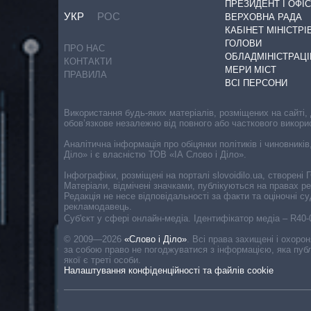
ПРЕЗИДЕНТ І ОФІС
УКР
РОС
ВЕРХОВНА РАДА
КАБІНЕТ МІНІСТРІ
ГОЛОВИ
ПРО НАС
ОБЛАДМІНІСТРАЦІ
КОНТАКТИ
МЕРИ МІСТ
ПРАВИЛА
ВСІ ПЕРСОНИ
Використання будь-яких матеріалів, розміщених на сайті,
обов’язкове незалежно від повного або часткового викори
Аналітична інформація про обіцянки політиків і чиновників
Діло» і є власністю ТОВ «ІА Слово і Діло».
Інфографіки, розміщені на порталі slovoidilo.ua, створен
Матеріали, відмічені значками, публікуються на правах р
Редакція не несе відповідальності за факти та оціночні 
рекламодавець.
Cуб'єкт у сфері онлайн-медіа. Ідентифікатор медіа – R40
© 2009—2026
«Слово і Діло»
.
Всі права захищені і охоро
за собою право не погоджуватися з інформацією, яка публ
якої є треті особи.
Налаштування конфіденційності та файлів cookie