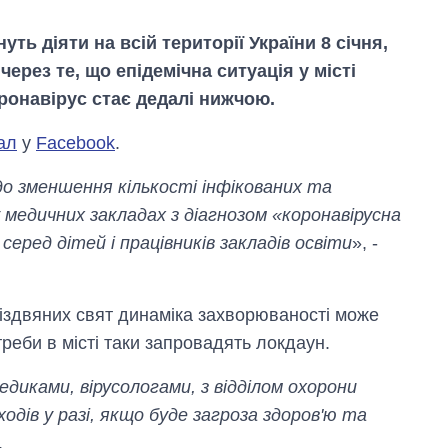
ть діяти на всій території України 8 січня,
ерез те, що епідемічна ситуація у місті
оронавірус стає дедалі нижчою.
ал
у
Facebook
.
до зменшення кількості інфікованих та
у медичних закладах з діагнозом «коронавірусна
серед дітей і працівників закладів освіти
», -
різдвяних свят динаміка захворюваності може
Як за 10 років
змінилася кількість
треби в місті таки запровадять локдаун.
вступників на
бакалаврат,
диками, вірусологами, з відділом охорони
магістратуру та
аспірантуру
ходів у разі, якщо буде загроза здоров'ю та
.