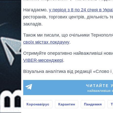
Нагадаємо,
у період з 8 по 24 січня в Ук
ресторанів, торгових центрів, діяльність т
закладів.
Також ми писали, що очільники Тернопол
своїх містах локдауну
.
Отримуйте оперативно найважливіші новин
VIBER-месенджері
.
Візуальна аналітика від редакції «Слово і
ЧИТАЙТЕ 
найважливіше в
Коронавірус
Карантин
Пандемия
Т