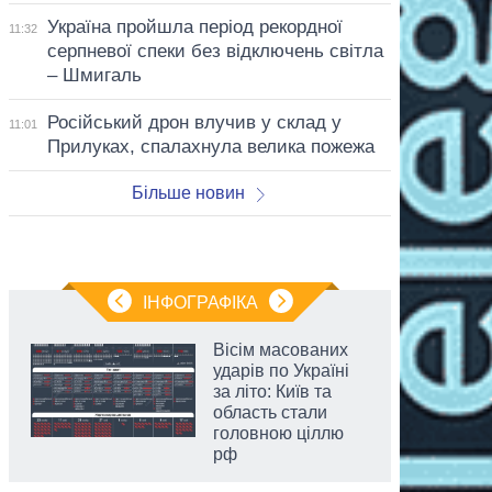
Україна пройшла період рекордної
11:32
серпневої спеки без відключень світла
– Шмигаль
Російський дрон влучив у склад у
11:01
Прилуках, спалахнула велика пожежа
Більше новин
ІНФОГРАФІКА
Вісім масованих
ударів по Україні
за літо: Київ та
область стали
головною ціллю
рф