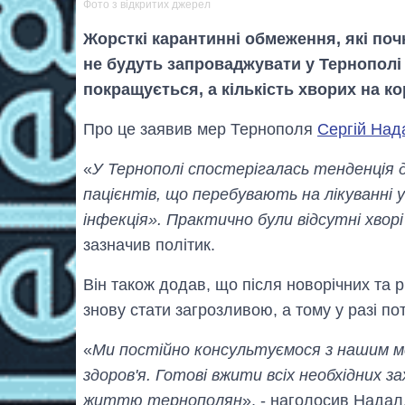
Фото з відкритих джерел
Жорсткі карантинні обмеження, які почну
не будуть запроваджувати у Тернополі ч
покращується, а кількість хворих на к
Про це заявив мер Тернополя
Сергій Над
«
У Тернополі спостерігалась тенденція 
пацієнтів, що перебувають на лікуванні 
інфекція». Практично були відсутні хворі 
зазначив політик.
Він також додав, що після новорічних та 
знову стати загрозливою, а тому у разі по
«
Ми постійно консультуємося з нашим ме
здоров'я. Готові вжити всіх необхідних за
життю тернополян
», - наголосив Надал