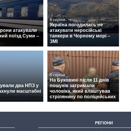
8 серпня
Україна погодилась не
дрони атакували
атакувати неросійські
ий поїзд Суми –
танкери в Чорному морі –
ЗМІ
8 серпня
На Буковині після 11 днів
ували два НПЗ у
пошуків затримали
лахнули масштабні
чоловіка, який влаштував
стрілянину по поліцейських
РЕГІОНИ