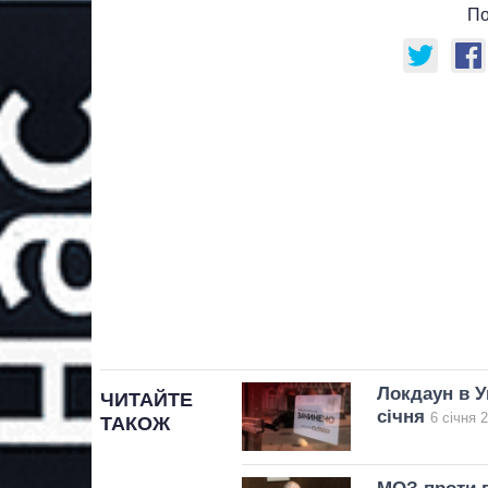
По
Локдаун в У
ЧИТАЙТЕ
січня
6 січня 
ТАКОЖ