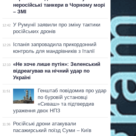
неросійські танкери в Чорному морі
– ЗМІ
У Румунії заявили про зміну тактики
12:42
російських дронів
Іспанія запровадила прикордонний
12:26
контроль для мандрівників з Італії
«Не хоче лише путін»: Зеленський
12:10
відреагував на нічний удар по
Україні
Генштаб повідомив про удар
11:51
по буровій установці
«Сиваш» та підтвердив
ураження двох НПЗ
Російські дрони атакували
11:36
пасажирський поїзд Суми – Київ