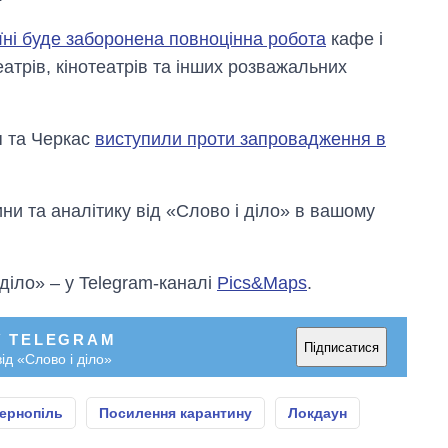
раїні буде заборонена повноцінна робота
кафе і
еатрів, кінотеатрів та інших розважальних
я та Черкас
виступили проти запровадження в
и та аналітику від «Слово і діло» в вашому
 діло» – у Telegram-каналі
Pics&Maps
.
У TELEGRAM
Підписатися
ід «Слово і діло»
ернопіль
Посилення карантину
Локдаун