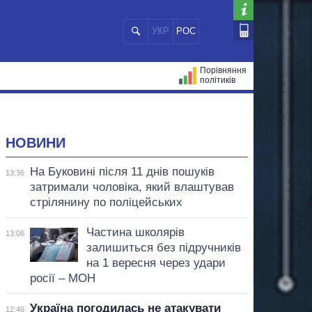
УКР
РОС
Порівняння
політиків
ЦІЙ
МЕРИ МІСТ
ВСІ ПЕРСОНИ
НОВИНИ
На Буковині після 11 днів пошуків
13:36
затримали чоловіка, який влаштував
стрілянину по поліцейських
Частина школярів
13:06
залишиться без підручників
на 1 вересня через удари
росії – МОН
Україна погодилась не атакувати
12:46