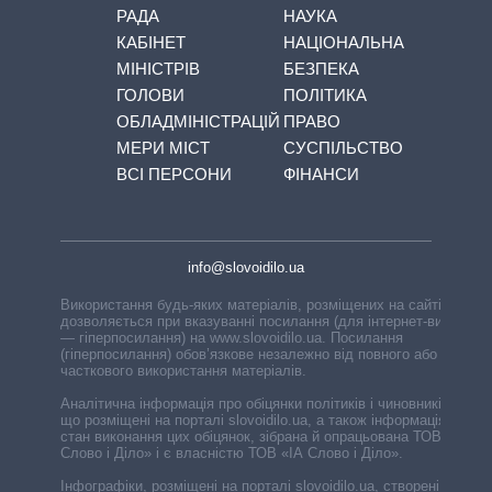
РАДА
НАУКА
КАБІНЕТ
НАЦІОНАЛЬНА
МІНІСТРІВ
БЕЗПЕКА
ГОЛОВИ
ПОЛІТИКА
ОБЛАДМІНІСТРАЦІЙ
ПРАВО
МЕРИ МІСТ
СУСПІЛЬСТВО
ВСІ ПЕРСОНИ
ФІНАНСИ
info@slovoidilo.ua
Використання будь-яких матеріалів, розміщених на сайті,
дозволяється при вказуванні посилання (для інтернет-видань
— гіперпосилання) на www.slovoidilo.ua. Посилання
(гіперпосилання) обов’язкове незалежно від повного або
часткового використання матеріалів.
Аналітична інформація про обіцянки політиків і чиновників,
що розміщені на порталі slovoidilo.ua, а також інформація про
стан виконання цих обіцянок, зібрана й опрацьована ТОВ «ІА
Слово і Діло» і є власністю ТОВ «ІА Слово і Діло».
Інфографіки, розміщені на порталі slovoidilo.ua, створені ГО