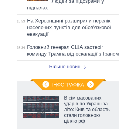
людей за підозрами у
підпалах
На Херсонщині розширили перелік
15:53
населених пунктів для обов'язкової
евакуації
Головний генерал США застеріг
15:34
команду Трампа від ескалації з Іраном
Більше новин
ІНФОГРАФІКА
жет
Вісім масованих
ударів по Україні за
ків
літо: Київ та область
стали головною
ціллю рф