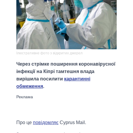
Ілюстративне фото з відкритих джерел
Через стрімке поширення коронавірусної
інфекції на Кіпрі тамтешня влада
вирішила посилити
карантинні
обмеження
.
Про це
повідомляє
Cyprus Mail.