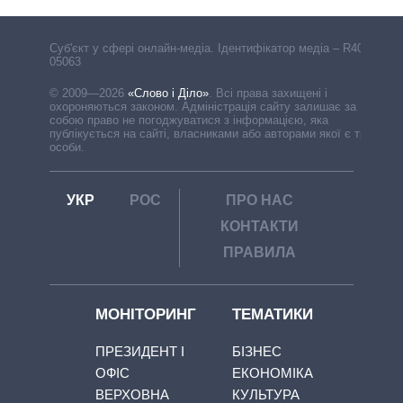
Cуб'єкт у сфері онлайн-медіа. Ідентифікатор медіа – R40-
05063
© 2009—2026
«Слово і Діло»
.
Всі права захищені і
охороняються законом. Адміністрація сайту залишає за
собою право не погоджуватися з інформацією, яка
публікується на сайті, власниками або авторами якої є треті
особи.
УКР
РОС
ПРО НАС
КОНТАКТИ
ПРАВИЛА
МОНІТОРИНГ
ТЕМАТИКИ
ПРЕЗИДЕНТ І
БІЗНЕС
ОФІС
ЕКОНОМІКА
ВЕРХОВНА
КУЛЬТУРА