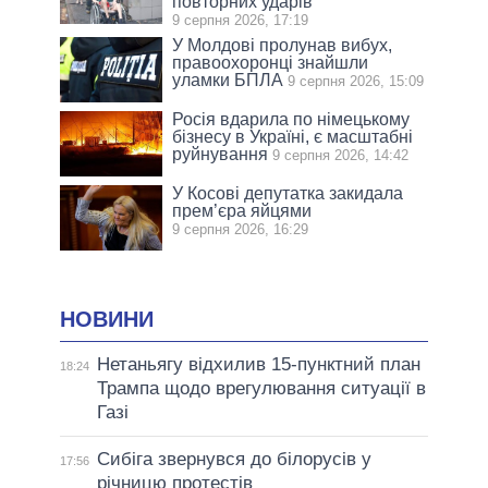
повторних ударів
9 серпня 2026, 17:19
У Молдові пролунав вибух,
правоохоронці знайшли
уламки БПЛА
9 серпня 2026, 15:09
Росія вдарила по німецькому
бізнесу в Україні, є масштабні
руйнування
9 серпня 2026, 14:42
У Косові депутатка закидала
прем’єра яйцями
9 серпня 2026, 16:29
НОВИНИ
Нетаньягу відхилив 15-пунктний план
18:24
Трампа щодо врегулювання ситуації в
Газі
Сибіга звернувся до білорусів у
17:56
річницю протестів