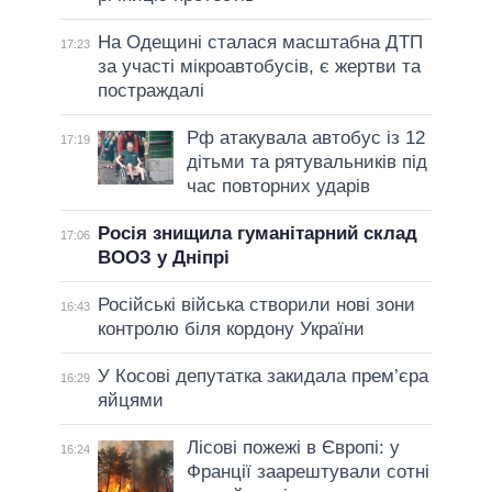
На Одещині сталася масштабна ДТП
17:23
за участі мікроавтобусів, є жертви та
постраждалі
Рф атакувала автобус із 12
17:19
дітьми та рятувальників під
час повторних ударів
Росія знищила гуманітарний склад
17:06
ВООЗ у Дніпрі
Російські війська створили нові зони
16:43
контролю біля кордону України
У Косові депутатка закидала прем’єра
16:29
яйцями
Лісові пожежі в Європі: у
16:24
Франції заарештували сотні