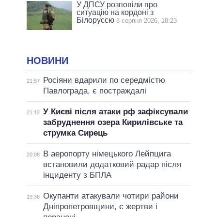
У ДПСУ розповіли про
ситуацію на кордоні з
Білоруссю
8 серпня 2026, 18:23
НОВИНИ
Росіяни вдарили по середмістю
21:57
Павлограда, є постраждалі
У Києві після атаки рф зафіксували
21:12
забруднення озера Кирилівське та
струмка Сирець
В аеропорту німецького Лейпцига
20:08
встановили додатковий радар після
інциденту з БПЛА
Окупанти атакували чотири райони
19:36
Дніпропетровщини, є жертви і