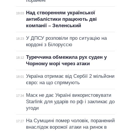
поранені
Над створенням української
19:03
антибалістики працюють дві
компанії – Зеленський
У ДПСУ розповіли про ситуацію на
18:23
кордоні з Білоруссю
Туреччина обмежила рух суден у
18:12
Чорному морі через атаки
Україна отримає від Сербії 2 мільйони
18:01
євро: на що спрямують
Маск не дає Україні використовувати
17:34
Starlink для ударів по рф і закликає до
угоди
На Сумщині помер чоловік, поранений
17:27
внаслідок ворожої атаки на ринок в