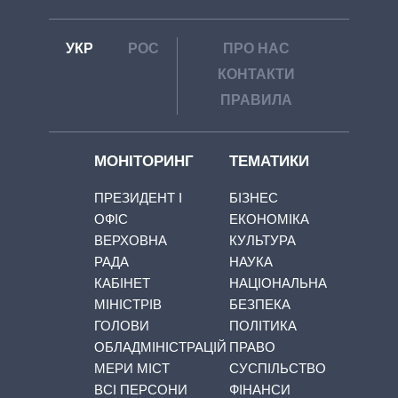
УКР
РОС
ПРО НАС
КОНТАКТИ
ПРАВИЛА
МОНІТОРИНГ
ТЕМАТИКИ
ПРЕЗИДЕНТ І
БІЗНЕС
ОФІС
ЕКОНОМІКА
ВЕРХОВНА
КУЛЬТУРА
РАДА
НАУКА
КАБІНЕТ
НАЦІОНАЛЬНА
МІНІСТРІВ
БЕЗПЕКА
ГОЛОВИ
ПОЛІТИКА
ОБЛАДМІНІСТРАЦІЙ
ПРАВО
МЕРИ МІСТ
СУСПІЛЬСТВО
ВСІ ПЕРСОНИ
ФІНАНСИ