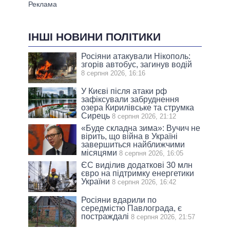
ІНШІ НОВИНИ ПОЛІТИКИ
Росіяни атакували Нікополь:
згорів автобус, загинув водій
8 серпня 2026, 16:16
У Києві після атаки рф
зафіксували забруднення
озера Кирилівське та струмка
Сирець
8 серпня 2026, 21:12
«Буде складна зима»: Вучич не
вірить, що війна в Україні
завершиться найближчими
місяцями
8 серпня 2026, 16:05
ЄС виділив додаткові 30 млн
євро на підтримку енергетики
України
8 серпня 2026, 16:42
Росіяни вдарили по
середмістю Павлограда, є
постраждалі
8 серпня 2026, 21:57