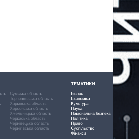
ТЕМАТИКИ
асть
Сумська область
Бізнес
Тернопільська область
Економіка
ь
Харківська область
Культура
Херсонська область
Наука
Хмельницька область
Національна безпека
Черкаська область
Політика
Чернівецька область
Право
Чернігівська область
Суспільство
Фінанси