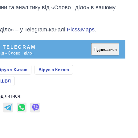
и та аналітику від «Слово і діло» в вашому
 діло» – у Telegram-каналі
Pics&Maps
.
У TELEGRAM
Підписатися
ід «Слово і діло»
ірус з Китаю
Вірус з Китаю
 ШВЛ
ділитися: