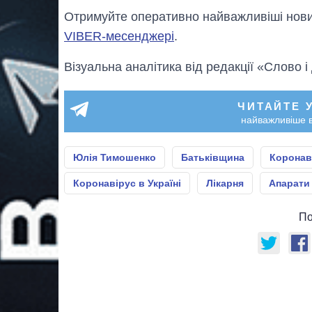
Отримуйте оперативно найважливіші новин
VIBER-месенджері
.
Візуальна аналітика від редакції «Слово і
ЧИТАЙТЕ 
найважливіше в
Юлія Тимошенко
Батьківщина
Коронав
Коронавірус в Україні
Лікарня
Апарати
По