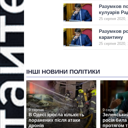
Разумков по
кулуарів Ра
25 серпня 2020, 
Разумков ро
карантину
25 серпня 2020, 
ІНШІ НОВИНИ ПОЛІТИКИ
9 серпня
9 серпня
В Одесі зросла кількість
Зеленський
поранених після атаки
росія била 
дронів
протягом 