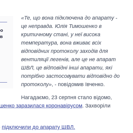
«Те, що вона підключена до апарату -
це неправда. Юлія Тимошенко в
ро
критичному стані, у неї висока
 в
температура, вона вживає всіх
відповідних протоколу заходів для
Дефіцит пам’яті:
вентиляції легенів, але це не апарат
як зріс попит на
ШВЛ, це відповідні інші апарати, які
чипи за останні
роки і що
потрібно застосовувати відповідно до
прогнозують на
протоколу»
, - повідомив Івченко.
2027-й
Нагадаємо, 23 серпня стало відомо,
шенко заразилася коронавірусом
. Захворіли
о
підключили до апарату ШВЛ.