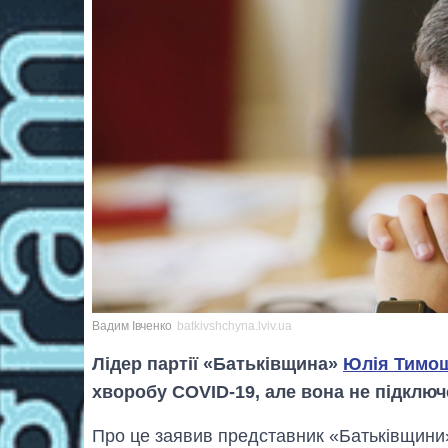
Вадим Івченко
batkivshchyna.lviv.ua
Лідер партії «Батьківщина»
Юлія Тимо
хворобу COVID-19, але вона не підключе
Про це заявив представник «Батьківщин