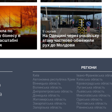
ила по
9 серпня
 бізнесу в
На Одещині через російську
масштабні
атаку частково обмежили
я
рух до Молдови
РЕГІОНИ
Київ
Івано-Франківська обл
Автономна республіка Крим
Київська область
Вінницька область
Кіровоградська област
В
Волинська область
Луганська область
Дніпропетровська область
Львівська область
Й
Донецька область
Миколаївська область
Житомирська область
Одеська область
Закарпатська область
Полтавська область
Запорізька область
Рівненська область