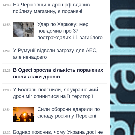
На Чернігівщині дрон рф вдарив
14:09
поблизу магазину, є поранені
Удар по Харкову: мер
13:53
повідомив про 37
постраждалих і 1 загиблого
У Румунії відвели загрозу для АЕС,
13:41
але ненадовго
В Одесі зросла кількість поранених
13:28
після атаки дронів
У Болгарії пояснили, як український
13:03
дрон міг опинитися на її території
Сили оборони вдарили по
12:54
складу росіян у Перекопі
Боднар пояснив, чому Україна досі не
12:32