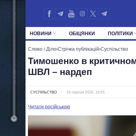
НОВИНИ
ОБIЦЯНКИ
ПОЛIТИКИ
УСІ ПОЛІТИКИ
ПРЕЗИДЕНТ І ОФ
Слово і Діло
›
Стрічка публікацій
›
Суспільство
Тимошенко в критичному
ШВЛ – нардеп
СУСПІЛЬСТВО
26 серпня 2020, 10:55
Читати російською