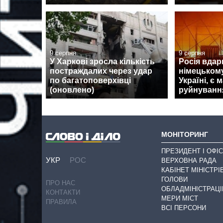
9 серпня
9 серпня
У Харкові зросла кількість
Росія вдар
постраждалих через удар
німецькому
по багатоповерхівці
Україні, є 
(оновлено)
руйнуванн
МОНІТОРИНГ
ПРЕЗИДЕНТ І ОФІС
УКР
РОС
ВЕРХОВНА РАДА
КАБІНЕТ МІНІСТРІ
ГОЛОВИ
ПРО НАС
ОБЛАДМІНІСТРАЦІ
КОНТАКТИ
МЕРИ МІСТ
ПРАВИЛА
ВСІ ПЕРСОНИ