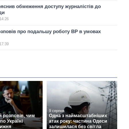
яснив обмеження доступу журналістів до
ди
14:26
зповів про подальшу роботу ВР в умовах
17:39
9 серпня
 розповів, чим
Одна з наймасштабніших
по Україні
атак року: частина Одеси
тижня
залишилася без світла