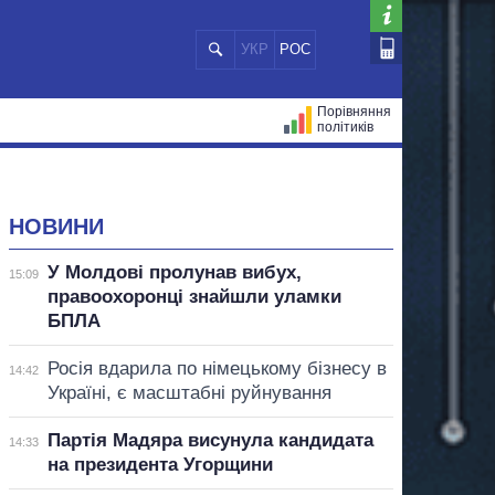
УКР
РОС
Порівняння
політиків
ЦІЙ
МЕРИ МІСТ
ВСІ ПЕРСОНИ
НОВИНИ
У Молдові пролунав вибух,
15:09
правоохоронці знайшли уламки
БПЛА
Росія вдарила по німецькому бізнесу в
14:42
Україні, є масштабні руйнування
Партія Мадяра висунула кандидата
14:33
на президента Угорщини