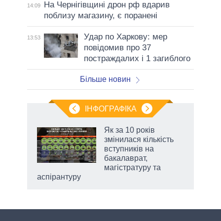
На Чернігівщині дрон рф вдарив
14:09
поблизу магазину, є поранені
Удар по Харкову: мер
13:53
повідомив про 37
постраждалих і 1 загиблого
Більше новин
ІНФОГРАФІКА
 5
Як за 10 років
вго
змінилася кількість
вступників на
бакалаврат,
магістратуру та
аспірантуру