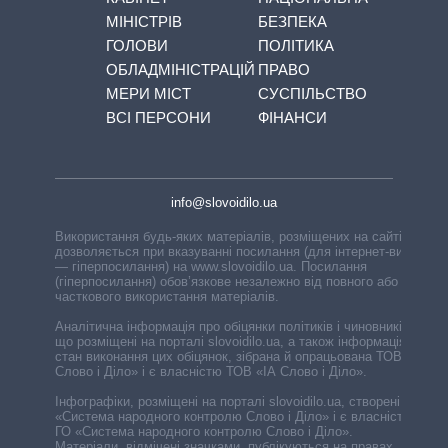
МІНІСТРІВ
БЕЗПЕКА
ГОЛОВИ
ПОЛІТИКА
ОБЛАДМІНІСТРАЦІЙ
ПРАВО
МЕРИ МІСТ
СУСПІЛЬСТВО
ВСІ ПЕРСОНИ
ФІНАНСИ
info@slovoidilo.ua
Використання будь-яких матеріалів, розміщених на сайті,
дозволяється при вказуванні посилання (для інтернет-видань
— гіперпосилання) на www.slovoidilo.ua. Посилання
(гіперпосилання) обов’язкове незалежно від повного або
часткового використання матеріалів.
Аналітична інформація про обіцянки політиків і чиновників,
що розміщені на порталі slovoidilo.ua, а також інформація про
стан виконання цих обіцянок, зібрана й опрацьована ТОВ «ІА
Слово і Діло» і є власністю ТОВ «ІА Слово і Діло».
Інфографіки, розміщені на порталі slovoidilo.ua, створені ГО
«Система народного контролю Слово і Діло» і є власністю
ГО «Система народного контролю Слово і Діло».
Матеріали, відмічені значками, публікуються на правах