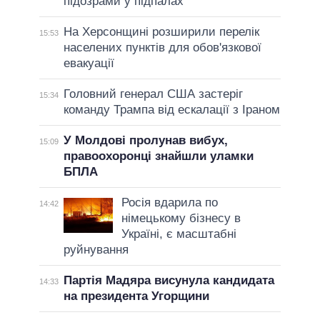
підозрами у підпалах
На Херсонщині розширили перелік
15:53
населених пунктів для обов'язкової
евакуації
Головний генерал США застеріг
15:34
команду Трампа від ескалації з Іраном
У Молдові пролунав вибух,
15:09
правоохоронці знайшли уламки
БПЛА
Росія вдарила по
14:42
німецькому бізнесу в
Україні, є масштабні
руйнування
Партія Мадяра висунула кандидата
14:33
на президента Угорщини