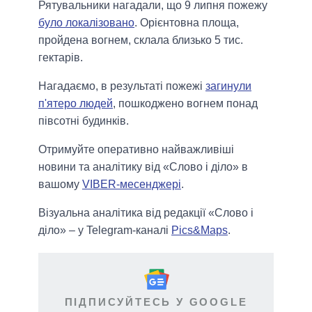
Рятувальники нагадали, що 9 липня пожежу
було локалізовано
. Орієнтовна площа,
пройдена вогнем, склала близько 5 тис.
гектарів.
Нагадаємо, в результаті пожежі
загинули
п'ятеро людей
, пошкоджено вогнем понад
півсотні будинків.
Отримуйте оперативно найважливіші
новини та аналітику від «Слово і діло» в
вашому
VIBER-месенджері
.
Візуальна аналітика від редакції «Слово і
діло» – у Telegram-каналі
Pics&Maps
.
ПІДПИСУЙТЕСЬ У GOOGLE