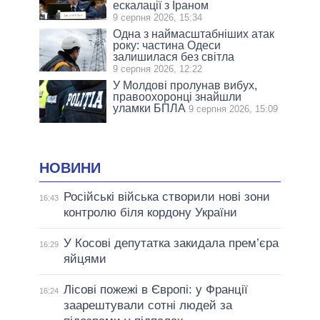
ескалації з Іраном
9 серпня 2026, 15:34
Одна з наймасштабніших атак
року: частина Одеси
залишилася без світла
9 серпня 2026, 12:22
У Молдові пролунав вибух,
правоохоронці знайшли
уламки БПЛА
9 серпня 2026, 15:09
НОВИНИ
Російські війська створили нові зони
16:43
контролю біля кордону України
У Косові депутатка закидала прем’єра
16:29
яйцями
Лісові пожежі в Європі: у Франції
16:24
заарештували сотні людей за