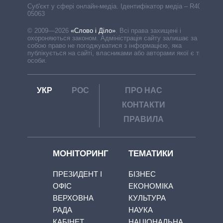
Cуб'єкт у сфері онлайн-медіа. Ідентифікатор медіа – R40-
05063
© 2009—2026
«Слово і Діло»
.
Всі права захищені і
охороняються законом. Адміністрація сайту залишає за
собою право не погоджуватися з інформацією, яка
публікується на сайті, власниками або авторами якої є треті
особи.
УКР
РОС
ПРО НАС
КОНТАКТИ
ПРАВИЛА
МОНІТОРИНГ
ТЕМАТИКИ
ПРЕЗИДЕНТ І
БІЗНЕС
ОФІС
ЕКОНОМІКА
ВЕРХОВНА
КУЛЬТУРА
РАДА
НАУКА
КАБІНЕТ
НАЦІОНАЛЬНА