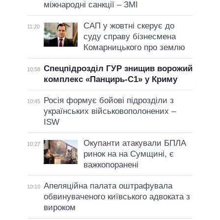
міжнародні санкції – ЗМІ
САП у жовтні скерує до
11:20
суду справу бізнесмена
Комарницького про землю
Спецпідрозділ ГУР знищив ворожий
10:58
комплекс «Панцирь-С1» у Криму
Росія формує бойові підрозділи з
10:45
українських військовополонених –
ISW
Окупанти атакували БПЛА
10:27
ринок на на Сумщині, є
важкопоранені
Апеляційна палата оштрафувала
10:10
обвинуваченого київського адвоката з
вироком