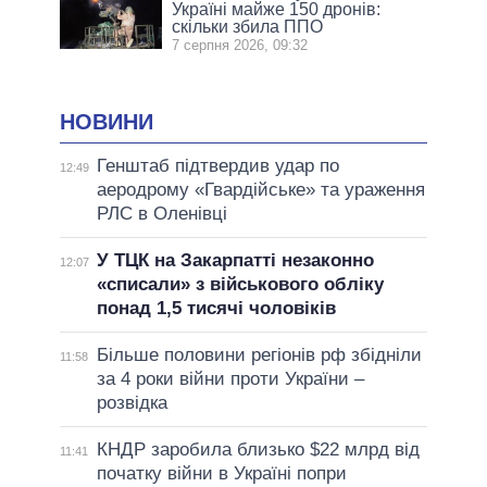
Україні майже 150 дронів:
скільки збила ППО
7 серпня 2026, 09:32
НОВИНИ
Генштаб підтвердив удар по
12:49
аеродрому «Гвардійське» та ураження
РЛС в Оленівці
У ТЦК на Закарпатті незаконно
12:07
«списали» з військового обліку
понад 1,5 тисячі чоловіків
Більше половини регіонів рф збідніли
11:58
за 4 роки війни проти України –
розвідка
КНДР заробила близько $22 млрд від
11:41
початку війни в Україні попри