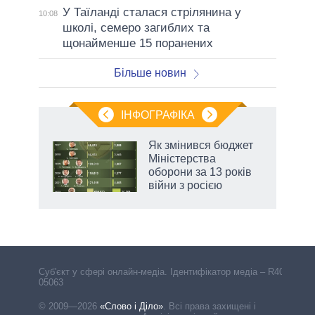
У Таїланді сталася стрілянина у
10:08
школі, семеро загиблих та
щонайменше 15 поранених
Більше новин
ІНФОГРАФІКА
Як змінився бюджет
ть
Міністерства
оборони за 13 років
війни з росією
Cуб'єкт у сфері онлайн-медіа. Ідентифікатор медіа – R40-
05063
© 2009—2026
«Слово і Діло»
.
Всі права захищені і