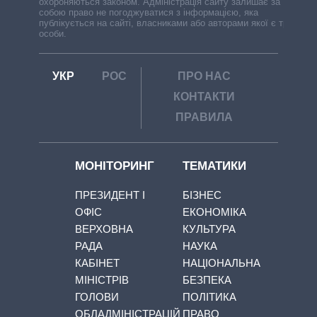
охороняються законом. Адміністрація сайту залишає за
собою право не погоджуватися з інформацією, яка
публікується на сайті, власниками або авторами якої є треті
особи.
УКР
РОС
ПРО НАС
КОНТАКТИ
ПРАВИЛА
МОНІТОРИНГ
ТЕМАТИКИ
ПРЕЗИДЕНТ І
БІЗНЕС
ОФІС
ЕКОНОМІКА
ВЕРХОВНА
КУЛЬТУРА
РАДА
НАУКА
КАБІНЕТ
НАЦІОНАЛЬНА
МІНІСТРІВ
БЕЗПЕКА
ГОЛОВИ
ПОЛІТИКА
ОБЛАДМІНІСТРАЦІЙ
ПРАВО