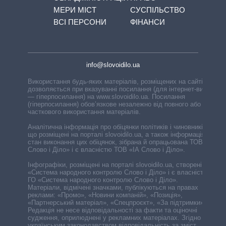
МЕРИ МІСТ
СУСПІЛЬСТВО
ВСІ ПЕРСОНИ
ФІНАНСИ
info@slovoidilo.ua
Використання будь-яких матеріалів, розміщених на сайті,
дозволяється при вказуванні посилання (для інтернет-видань
— гіперпосилання) на www.slovoidilo.ua. Посилання
(гіперпосилання) обов’язкове незалежно від повного або
часткового використання матеріалів.
Аналітична інформація про обіцянки політиків і чиновників,
що розміщені на порталі slovoidilo.ua, а також інформація про
стан виконання цих обіцянок, зібрана й опрацьована ТОВ «ІА
Слово і Діло» і є власністю ТОВ «ІА Слово і Діло».
Інфографіки, розміщені на порталі slovoidilo.ua, створені ГО
«Система народного контролю Слово і Діло» і є власністю
ГО «Система народного контролю Слово і Діло».
Матеріали, відмічені значками, публікуються на правах
реклами: «Промо», «Новини компаній», «Позиція»,
«Партнерський матеріал», «Спецпроєкт», «За підтримки».
Редакція не несе відповідальності за факти та оціночні
судження, оприлюднені у рекламних матеріалах. Згідно з
українським законодавством відповідальність за зміст