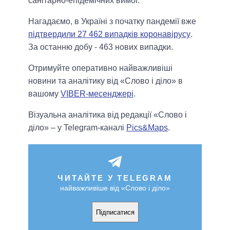
санітарно-епідемічних вимог.
Нагадаємо, в Україні з початку пандемії вже
підтвердили 27 462 випадків коронавірусу
.
За останню добу - 463 нових випадки.
Отримуйте оперативно найважливіші
новини та аналітику від «Слово і діло» в
вашому
VIBER-месенджері
.
Візуальна аналітика від редакції «Слово і
діло» – у Telegram-каналі
Pics&Maps
.
ЧИТАЙТЕ У TELEGRAM
найважливіше від «Слово і діло»
Підписатися