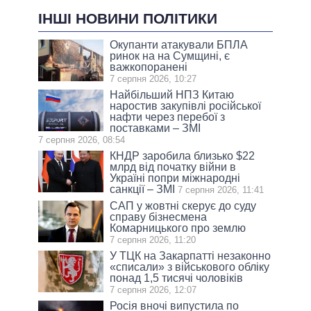
ІНШІ НОВИНИ ПОЛІТИКИ
Окупанти атакували БПЛА
ринок на на Сумщині, є
важкопоранені
7 серпня 2026, 10:27
Найбільший НПЗ Китаю
наростив закупівлі російської
нафти через перебої з
поставками – ЗМІ
7 серпня 2026, 08:54
КНДР заробила близько $22
млрд від початку війни в
Україні попри міжнародні
санкції – ЗМІ
7 серпня 2026, 11:41
САП у жовтні скерує до суду
справу бізнесмена
Комарницького про землю
7 серпня 2026, 11:20
У ТЦК на Закарпатті незаконно
«списали» з військового обліку
понад 1,5 тисячі чоловіків
7 серпня 2026, 12:07
Росія вночі випустила по