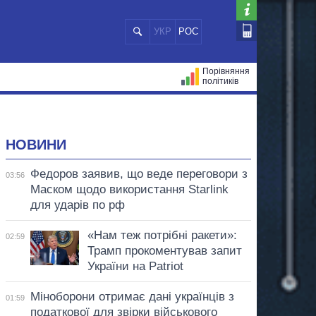
УКР
РОС
Порівняння
політиків
ЦІЙ
МЕРИ МІСТ
ВСІ ПЕРСОНИ
НОВИНИ
Федоров заявив, що веде переговори з
03:56
Маском щодо використання Starlink
для ударів по рф
«Нам теж потрібні ракети»:
02:59
Трамп прокоментував запит
України на Patriot
Міноборони отримає дані українців з
01:59
податкової для звірки військового