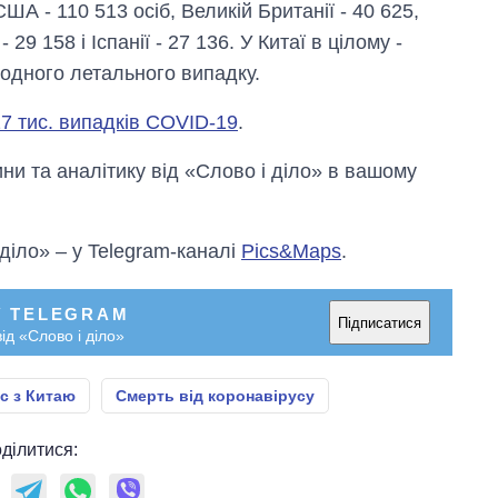
ША - 110 513 осіб, Великій Британії - 40 625,
росією
- 29 158 і Іспанії - 27 136. У Китаї в цілому -
жодного летального випадку.
7 тис. випадків COVID-19
.
и та аналітику від «Слово і діло» в вашому
 діло» – у Telegram-каналі
Pics&Maps
.
У TELEGRAM
Підписатися
ід «Слово і діло»
с з Китаю
Смерть від коронавірусу
ділитися: