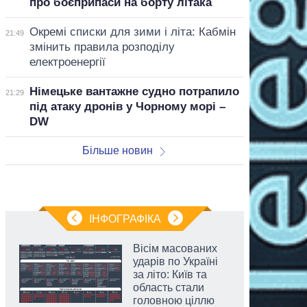
про боєприпаси на борту літака
Окремі списки для зими і літа: Кабмін
21:49
змінить правила розподілу
електроенергії
Німецьке вантажне судно потрапило
21:29
під атаку дронів у Чорному морі –
DW
Більше новин
ІНФОГРАФІКА
Вісім масованих
ударів по Україні
за літо: Київ та
область стали
головною ціллю