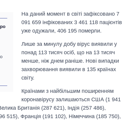
На даний момент в світі зафіксовано 7
091 659 інфікованих 3 461 118 пацієнтів
про
уже одужали, 406 195 померли.
Лише за минулу добу вірус виявили у
понад 113 тисяч осіб, що на 13 тисяч
ро
менше, ніж днем ​​раніше. Нові випадки
захворювання виявили в 135 країнах
світу.
Країнами з найбільшим поширенням
коронавірусу залишаються США (1 941
Велика Британія (287 621), Індія (257 486),
Як змінився
бюджет
196 515), Франція (191 102), Німеччина (185 750),
Міністерства
оборони за 13
років війни з