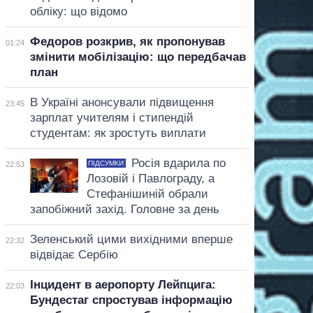
обліку: що відомо
Федоров розкрив, як пропонував
01:24
змінити мобілізацію: що передбачав
план
В Україні анонсували підвищення
23:45
зарплат учителям і стипендій
студентам: як зростуть виплати
Росія вдарила по
ПІДСУМКИ
22:53
Лозовій і Павлограду, а
Стефанішиній обрали
запобіжний захід. Головне за день
Зеленський цими вихідними вперше
22:32
відвідає Сербію
Інцидент в аеропорту Лейпцига:
22:03
Бундестаг спростував інформацію