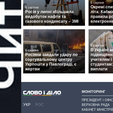
6 серпня
Окремі спи
6 серпня
Росія у липні збільшила
літа: Кабмі
видобуток нафти та
правила р
газового конденсату – ЗМІ
електроене
6 серпня
В Україні 
6 серпня
Росіяни завдали удару по
підвищенн
сортувальному центру
учителям і
Укрпошти у Павлограді, є
студентам:
жертви
виплати
МОНІТОРИНГ
ПРЕЗИДЕНТ І ОФІС
УКР
РОС
ВЕРХОВНА РАДА
КАБІНЕТ МІНІСТРІ