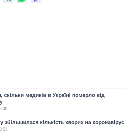
, скільки медиків в Україні померло від
у
6:30
ву збільшилася кількість хворих на коронавірус
0:53