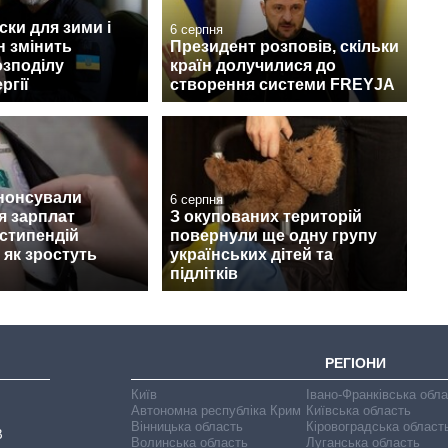
ски для зими і
6 серпня
н змінить
Президент розповів, скільки
озподілу
країн долучилися до
ргії
створення системи FREYJA
анонсували
6 серпня
я зарплат
З окупованих територій
 стипендій
повернули ще одну групу
 як зростуть
українських дітей та
підлітків
РЕГІОНИ
Київ
Івано-Франківська обл
Автономна республіка Крим
Київська область
Вінницька область
Кіровоградська област
В
Волинська область
Луганська область