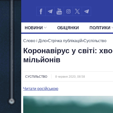
НОВИНИ
ОБIЦЯНКИ
ПОЛIТИКИ
УСІ ПОЛІТИКИ
ПРЕЗИДЕНТ І ОФ
Слово і Діло
›
Стрічка публікацій
›
Суспільство
Коронавірус у світі: хв
мільйонів
СУСПІЛЬСТВО
8 червня 2020, 08:58
Читати російською