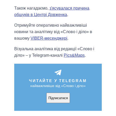
Також нагадаємо,
з'ясувалася причина
обшуків в Центрі Довженка
.
Отримуйте оперативно найважливіші
новини та аналітику від «Слово і діло» в
вашому
VIBER-месенджері
.
Візуальна аналітика від редакції «Слово і
діло» – у Telegram-каналі
Pics&Maps
.
ЧИТАЙТЕ У TELEGRAM
найважливіше від «Слово і діло»
Підписатися