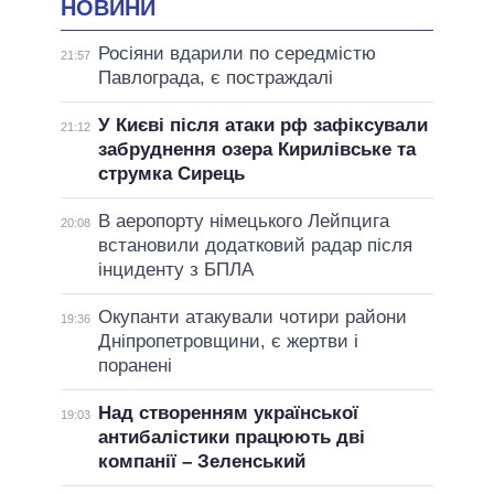
НОВИНИ
Росіяни вдарили по середмістю
21:57
Павлограда, є постраждалі
У Києві після атаки рф зафіксували
21:12
забруднення озера Кирилівське та
струмка Сирець
В аеропорту німецького Лейпцига
20:08
встановили додатковий радар після
інциденту з БПЛА
Окупанти атакували чотири райони
19:36
Дніпропетровщини, є жертви і
поранені
Над створенням української
19:03
антибалістики працюють дві
компанії – Зеленський