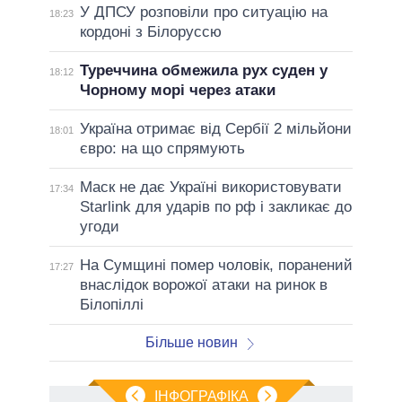
У ДПСУ розповіли про ситуацію на
18:23
кордоні з Білоруссю
Туреччина обмежила рух суден у
18:12
Чорному морі через атаки
Україна отримає від Сербії 2 мільйони
18:01
євро: на що спрямують
Маск не дає Україні використовувати
17:34
Starlink для ударів по рф і закликає до
угоди
На Сумщині помер чоловік, поранений
17:27
внаслідок ворожої атаки на ринок в
Білопіллі
Більше новин
ІНФОГРАФІКА