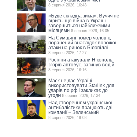
8 серпня 2026, 16:48
«Буде складна зима»: Вучич не
вірить, що війна в Україні
завершиться найближчими
місяцями
8 серпня 2026, 16:05
На Сумщині помер чоловік,
поранений внаслідок ворожої
атаки на ринок в Білопіллі
8 серпня 2026, 17:27
Росіяни атакували Нікополь:
згорів автобус, загинув водій
8 серпня 2026, 16:16
Маск не дає Україні
використовувати Starlink для
ударів по рф і закликає до
угоди
8 серпня 2026, 17:34
Над створенням української
антибалістики працюють дві
компанії – Зеленський
8 серпня 2026, 19:03