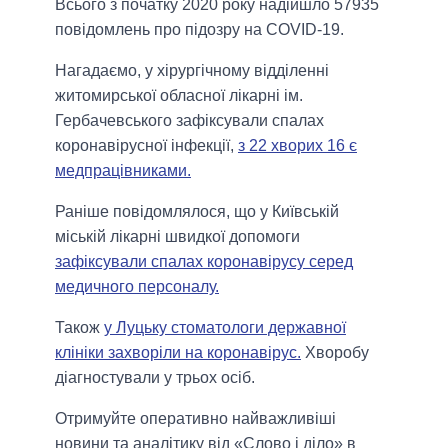
Всього з початку 2020 року надійшло 57935
повідомлень про підозру на COVID-19.
Нагадаємо, у хірургічному відділенні
житомирської обласної лікарні ім.
Гербачевського зафіксували спалах
коронавірусної інфекції,
з 22 хворих 16 є
медпрацівниками.
Раніше повідомлялося, що у Київській
міській лікарні швидкої допомоги
зафіксували спалах коронавірусу серед
медичного персоналу.
Також
у Луцьку стоматологи державної
клініки захворіли на коронавірус.
Хворобу
діагностували у трьох осіб.
Отримуйте оперативно найважливіші
новини та аналітику від «Слово і діло» в