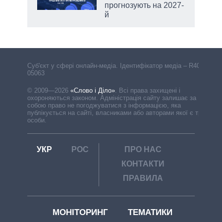
прогнозують на 2027-
й
Cуб'єкт у сфері онлайн-медіа. Ідентифікатор медіа – R40-
05063
© 2009—2026
«Слово і Діло»
.
Всі права захищені і
охороняються законом. Адміністрація сайту залишає за
собою право не погоджуватися з інформацією, яка
публікується на сайті, власниками або авторами якої є треті
особи.
УКР
РОС
ПРО НАС
КОНТАКТИ
ПРАВИЛА
МОНІТОРИНГ
ТЕМАТИКИ