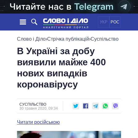
УКР
РОС
НОВИНИ
Слово і Діло
›
Стрічка публікацій
›
Суспільство
В Україні за добу
ОБIЦЯНКИ
СТРІЧКА
ПОЛІТИКА
виявили майже 400
ПОДІЇ
ЕКОНОМІКА
ПОЛIТИКИ
нових випадків
СТАТТІ
СУСПІЛЬСТВО
ІНФОГРАФІКА
ДУМКИ
СВІТ
УСІ ПОЛІТИКИ
коронавірусу
ОГЛЯДИ
ПРЕЗИДЕНТ І ОФІС
ВІДЕО
ДАЙДЖЕСТИ
ВЕРХОВНА РАДА
СУСПІЛЬСТВО
ПІДТРИМАТИ
КАБІНЕТ МІНІСТРІВ
30 травня 2020, 09:34
ГОЛОВИ ОБЛАДМІНІСТРАЦІЙ
ПОРІВНЯННЯ ПОЛІТИКІВ
Читати російською
МЕРИ МІСТ
ВСІ ПЕРСОНИ