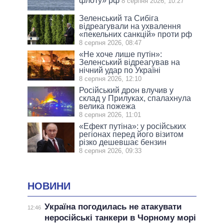
флоту» рф
8 серпня 2026, 10:27
Зеленський та Сибіга
відреагували на ухвалення
«пекельних санкцій» проти рф
8 серпня 2026, 08:47
«Не хоче лише путін»:
Зеленський відреагував на
нічний удар по Україні
8 серпня 2026, 12:10
Російський дрон влучив у
склад у Прилуках, спалахнула
велика пожежа
8 серпня 2026, 11:01
«Ефект путіна»: у російських
регіонах перед його візитом
різко дешевшає бензин
8 серпня 2026, 09:33
НОВИНИ
Україна погодилась не атакувати
12:46
неросійські танкери в Чорному морі