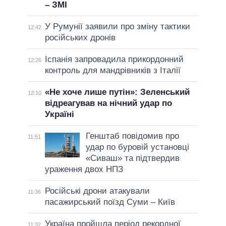
– ЗМІ
У Румунії заявили про зміну тактики
12:42
російських дронів
Іспанія запровадила прикордонний
12:26
контроль для мандрівників з Італії
«Не хоче лише путін»: Зеленський
12:10
відреагував на нічний удар по
Україні
Генштаб повідомив про
11:51
удар по буровій установці
«Сиваш» та підтвердив
ураження двох НПЗ
Російські дрони атакували
11:36
пасажирський поїзд Суми – Київ
Україна пройшла період рекордної
11:32