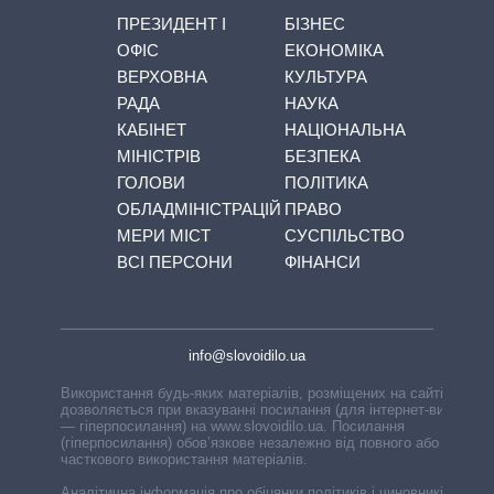
ПРЕЗИДЕНТ І
БІЗНЕС
ОФІС
ЕКОНОМІКА
ВЕРХОВНА
КУЛЬТУРА
РАДА
НАУКА
КАБІНЕТ
НАЦІОНАЛЬНА
МІНІСТРІВ
БЕЗПЕКА
ГОЛОВИ
ПОЛІТИКА
ОБЛАДМІНІСТРАЦІЙ
ПРАВО
МЕРИ МІСТ
СУСПІЛЬСТВО
ВСІ ПЕРСОНИ
ФІНАНСИ
info@slovoidilo.ua
Використання будь-яких матеріалів, розміщених на сайті,
дозволяється при вказуванні посилання (для інтернет-видань
— гіперпосилання) на www.slovoidilo.ua. Посилання
(гіперпосилання) обов’язкове незалежно від повного або
часткового використання матеріалів.
Аналітична інформація про обіцянки політиків і чиновників,