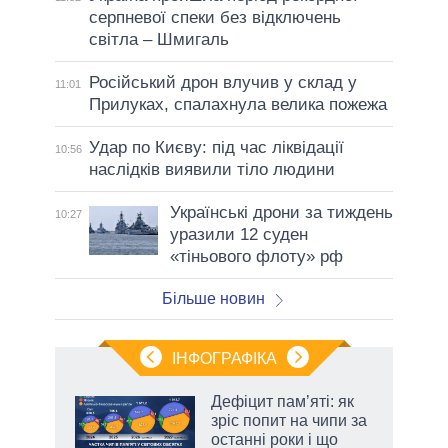
серпневої спеки без відключень
світла – Шмигаль
Російський дрон влучив у склад у
11:01
Прилуках, спалахнула велика пожежа
Удар по Києву: під час ліквідації
10:56
наслідків виявили тіло людини
Українські дрони за тиждень
10:27
уразили 12 суден
«тіньового флоту» рф
Більше новин
ІНФОГРАФІКА
жет
Дефіцит пам’яті: як
зріс попит на чипи за
ків
останні роки і що