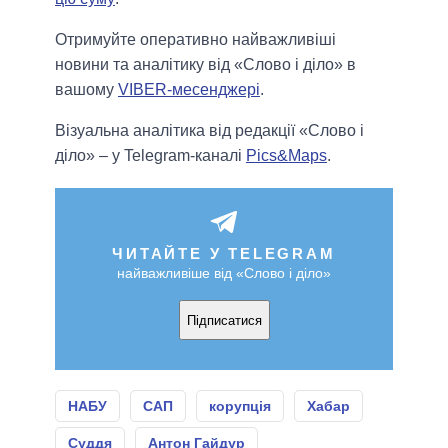
Отримуйте оперативно найважливіші
новини та аналітику від «Слово і діло» в
вашому
VIBER-месенджері
.
Візуальна аналітика від редакції «Слово і
діло» – у Telegram-каналі
Pics&Maps
.
ЧИТАЙТЕ У TELEGRAM
найважливіше від «Слово і діло»
Підписатися
НАБУ
САП
корупція
Хабар
Суддя
Антон Гайдур