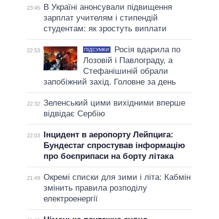
В Україні анонсували підвищення
23:45
зарплат учителям і стипендій
студентам: як зростуть виплати
Росія вдарила по
ПІДСУМКИ
22:53
Лозовій і Павлограду, а
Стефанішиній обрали
запобіжний захід. Головне за день
Зеленський цими вихідними вперше
22:32
відвідає Сербію
Інцидент в аеропорту Лейпцига:
22:03
Бундестаг спростував інформацію
про боєприпаси на борту літака
Окремі списки для зими і літа: Кабмін
21:49
змінить правила розподілу
електроенергії