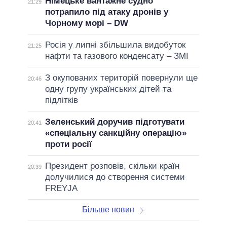
Німецьке вантажне судно
21:29
потрапило під атаку дронів у
Чорному морі – DW
Росія у липні збільшила видобуток
21:25
нафти та газового конденсату – ЗМІ
З окупованих територій повернули ще
20:46
одну групу українських дітей та
підлітків
Зеленський доручив підготувати
20:41
«спеціальну санкційну операцію»
проти росії
Президент розповів, скільки країн
20:39
долучилися до створення системи
FREYJA
Більше новин