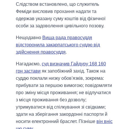
Слідством встановлено, що служитель
Феміди висловив прохання надати та
одержав указану суму коштів від фізичної
особи за задоволення цивільного позову.
Нещодавно
Вища рада правосуддя
відсторонила закарпатського суддю від
здійснення правосуддя
.
Нагадаємо,
суд визначив Гайдуру 168 160
грн застави
як запобіжний захід. Також на
суддю поклали низку обов'язків, зокрема:
прибувати за першою вимогою; повідомляти
про зміну місця проживання; не відлучатися
з місця проживання без дозволу;
утримуватися від спілкування зі свідками;
здати на зберігання закордонні паспорти й
носити електронний браслет. Пізніше
він вніс
цю суму
.