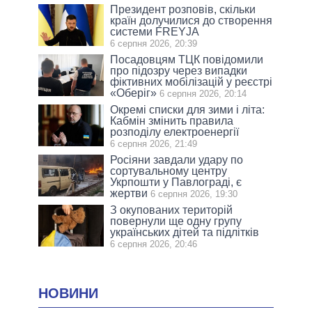
Президент розповів, скільки
країн долучилися до створення
системи FREYJA
6 серпня 2026, 20:39
Посадовцям ТЦК повідомили
про підозру через випадки
фіктивних мобілізацій у реєстрі
«Оберіг»
6 серпня 2026, 20:14
Окремі списки для зими і літа:
Кабмін змінить правила
розподілу електроенергії
6 серпня 2026, 21:49
Росіяни завдали удару по
сортувальному центру
Укрпошти у Павлограді, є
жертви
6 серпня 2026, 19:30
З окупованих територій
повернули ще одну групу
українських дітей та підлітків
6 серпня 2026, 20:46
НОВИНИ