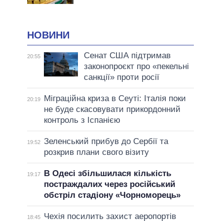
НОВИНИ
Сенат США підтримав
20:55
законопроєкт про «пекельні
санкції» проти росії
Міграційна криза в Сеуті: Італія поки
20:19
не буде скасовувати прикордонний
контроль з Іспанією
Зеленський прибув до Сербії та
19:52
розкрив плани свого візиту
В Одесі збільшилася кількість
19:17
постраждалих через російський
обстріл стадіону «Чорноморець»
Чехія посилить захист аеропортів
18:45