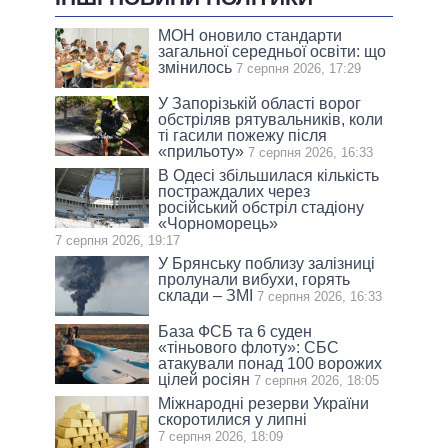
МОН оновило стандарти
загальної середньої освіти: що
змінилось
7 серпня 2026, 17:29
У Запорізькій області ворог
обстріляв рятувальників, коли
ті гасили пожежу після
«прильоту»
7 серпня 2026, 16:33
В Одесі збільшилася кількість
постраждалих через
російський обстріл стадіону
«Чорноморець»
7 серпня 2026, 19:17
У Брянську поблизу залізниці
пролунали вибухи, горять
склади – ЗМІ
7 серпня 2026, 16:33
База ФСБ та 6 суден
«тіньового флоту»: СБС
атакували понад 100 ворожих
цілей росіян
7 серпня 2026, 18:05
Міжнародні резерви України
скоротилися у липні
7 серпня 2026, 18:09