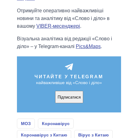
Отримуйте оперативно найважливіші
новини та аналітику від «Слово і діло» в
вашому
VIBER-месенджері
.
Візуальна аналітика від редакції «Слово і
діло» – у Telegram-каналі
Pics&Maps
.
ЧИТАЙТЕ У TELEGRAM
найважливіше від «Слово і діло»
Підписатися
МОЗ
Коронавірус
Коронавірус з Китаю
Вірус з Китаю