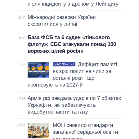
після інциденту з дроном у Лейпцигу
Міжнародні резерви України
18:09
скоротилися у липні
База ФСБ та 6 суден «тіньового
18:05
флоту»: СБС атакували понад 100
ворожих цілей росіян
Дефіцит пам’яті:
ІНФОГРАФІКА
17:52
як зріс попит на чипи за
останні роки і що
прогнозують на 2027-й
Армія рф завдала ударів по 7 об'єктах
17:38
Укрнафти, які забезпечують
видобуток нафти та газу
МОН оновило стандарти
17:29
загальної середньої освіти:
що змінилось