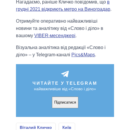
Нагадаємо, раніше Кличко повідомив, що
в
грудні 2021 відкриють метро на Виноградар
.
Отримуйте оперативно найважливіші
новини та аналітику від «Слово і діло» в
вашому
VIBER-месенджері
.
Візуальна аналітика від редакції «Слово і
діло» – у Telegram-каналі
Pics&Maps
.
ЧИТАЙТЕ У TELEGRAM
найважливіше від «Слово і діло»
Підписатися
Віталий Кличко
Київ