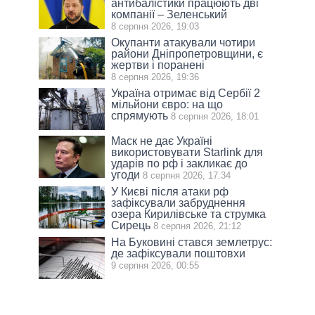
антибалістики працюють дві
компанії – Зеленський
8 серпня 2026, 19:03
Окупанти атакували чотири
райони Дніпропетровщини, є
жертви і поранені
8 серпня 2026, 19:36
Україна отримає від Сербії 2
мільйони євро: на що
спрямують
8 серпня 2026, 18:01
Маск не дає Україні
використовувати Starlink для
ударів по рф і закликає до
угоди
8 серпня 2026, 17:34
У Києві після атаки рф
зафіксували забруднення
озера Кирилівське та струмка
Сирець
8 серпня 2026, 21:12
На Буковині стався землетрус:
де зафіксували поштовхи
9 серпня 2026, 00:55