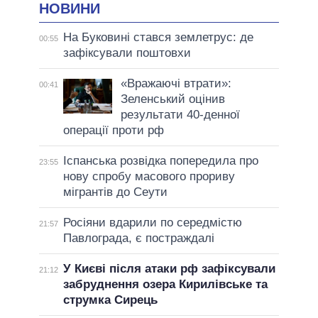
НОВИНИ
На Буковині стався землетрус: де
00:55
зафіксували поштовхи
«Вражаючі втрати»:
00:41
Зеленський оцінив
результати 40-денної
операції проти рф
Іспанська розвідка попередила про
23:55
нову спробу масового прориву
мігрантів до Сеути
Росіяни вдарили по середмістю
21:57
Павлограда, є постраждалі
У Києві після атаки рф зафіксували
21:12
забруднення озера Кирилівське та
струмка Сирець