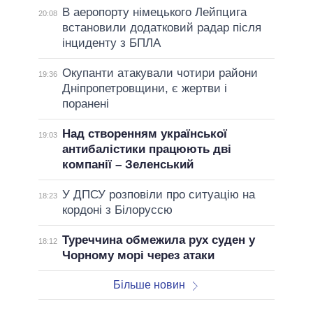
В аеропорту німецького Лейпцига
20:08
встановили додатковий радар після
інциденту з БПЛА
Окупанти атакували чотири райони
19:36
Дніпропетровщини, є жертви і
поранені
Над створенням української
19:03
антибалістики працюють дві
компанії – Зеленський
У ДПСУ розповіли про ситуацію на
18:23
кордоні з Білоруссю
Туреччина обмежила рух суден у
18:12
Чорному морі через атаки
Більше новин