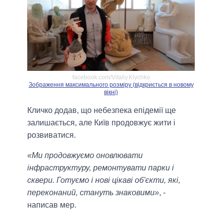
facebook.com/Vitaliy.Klychko
Зображення максимального розміру (відкриється в новому
вікні)
Кличко додав, що небезпека епідемії ще
залишається, але Київ продовжує жити і
розвиватися.
«Ми продовжуємо оновлювати
інфраструктуру, ремонтувати парки і
сквери. Готуємо і нові цікаві об'єкти, які,
переконаний, стануть знаковими»
, -
написав мер.