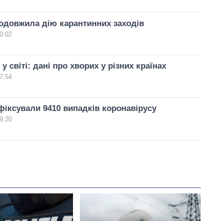
одовжила дію карантинних заходів
0:02
у світі: дані про хворих у різних країнах
7:54
афіксували 9410 випадків коронавірусу
9:20