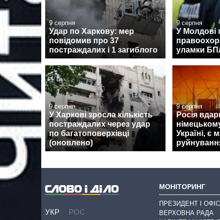
9 серпня
9 серпня
Удар по Харкову: мер
У Молдові 
повідомив про 37
правоохор
постраждалих і 1 загиблого
уламки Б
9 серпня
9 серпня
У Харкові зросла кількість
Росія вдар
постраждалих через удар
німецькому
по багатоповерхівці
Україні, є 
(оновлено)
руйнуванн
МОНІТОРИНГ
ПРЕЗИДЕНТ І ОФІС
УКР
РОС
ВЕРХОВНА РАДА