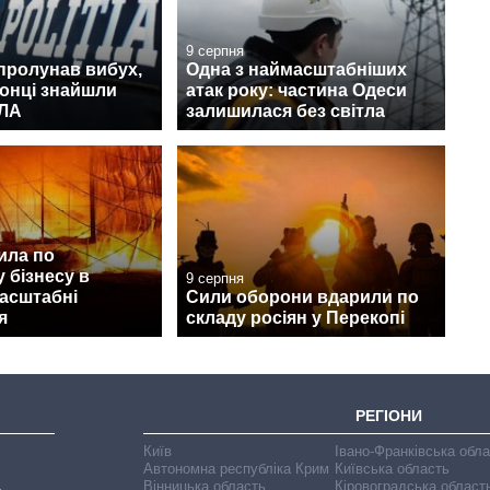
9 серпня
пролунав вибух,
Одна з наймасштабніших
онці знайшли
атак року: частина Одеси
ПЛА
залишилася без світла
ила по
 бізнесу в
9 серпня
масштабні
Сили оборони вдарили по
я
складу росіян у Перекопі
РЕГІОНИ
Київ
Івано-Франківська обл
Автономна республіка Крим
Київська область
Вінницька область
Кіровоградська област