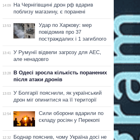
На Чернігівщині дрон рф вдарив
14:09
поблизу магазину, є поранені
Удар по Харкову: мер
13:53
повідомив про 37
постраждалих і 1 загиблого
У Румунії відвели загрозу для АЕС,
13:41
але ненадовго
В Одесі зросла кількість поранених
13:28
після атаки дронів
У Болгарії пояснили, як український
13:03
дрон міг опинитися на її території
Сили оборони вдарили по
12:54
складу росіян у Перекопі
Боднар пояснив, чому Україна досі не
12:32