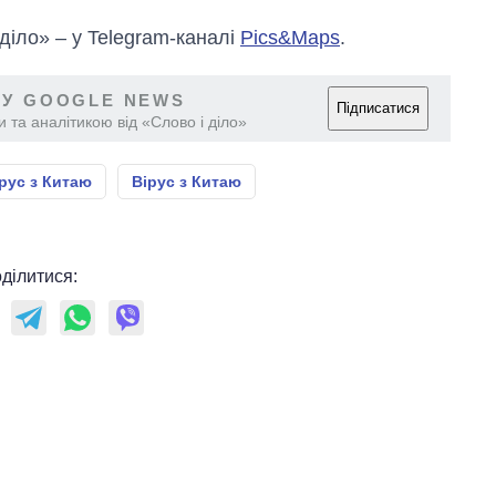
 діло» – у Telegram-каналі
Pics&Maps
.
 У GOOGLE NEWS
Підписатися
 та аналітикою від «Слово і діло»
рус з Китаю
Вірус з Китаю
ділитися: