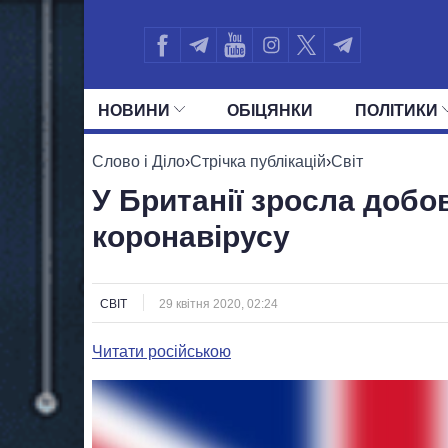
НОВИНИ
ОБIЦЯНКИ
ПОЛIТИКИ
УСІ ПОЛІТИКИ
ПРЕЗИДЕНТ І ОФ
Слово і Діло
›
Стрічка публікацій
›
Світ
У Британії зросла добо
коронавірусу
СВІТ
29 квітня 2020, 02:24
Читати російською