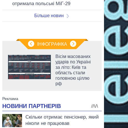
отримала польські МіГ-29
Більше новин
ІНФОГРАФІКА
Вісім масованих
ударів по Україні
за літо: Київ та
область стали
головною ціллю
рф