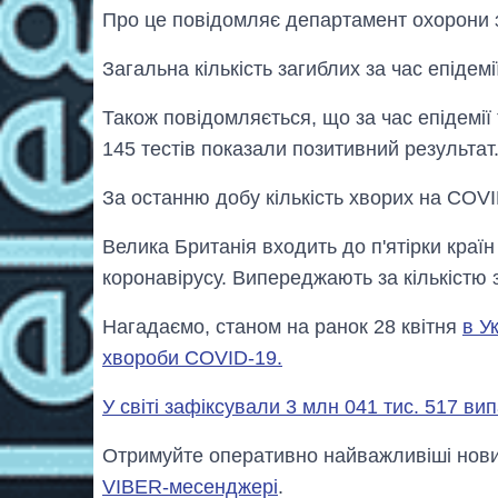
Про це повідомляє департамент охорони зд
Загальна кількість загиблих за час епідем
Також повідомляється, що за час епідемії 
145 тестів показали позитивний результат
За останню добу кількість хворих на COVID
Велика Британія входить до п'ятірки країн
коронавірусу. Випереджають за кількістю з
Нагадаємо, станом на ранок 28 квітня
в У
хвороби COVID-19.
У світі зафіксували 3 млн 041 тис. 517 ви
Отримуйте оперативно найважливіші новин
VIBER-месенджері
.