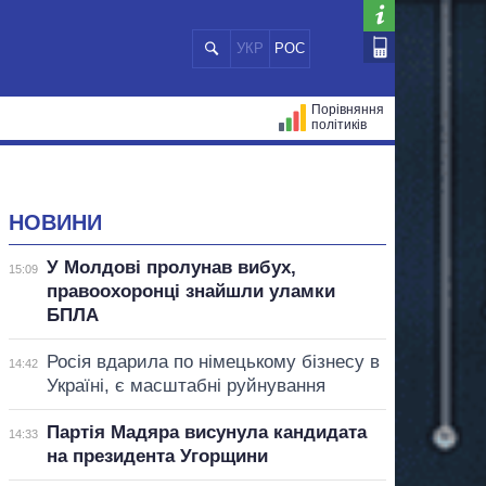
УКР
РОС
Порівняння
політиків
ЦІЙ
МЕРИ МІСТ
ВСІ ПЕРСОНИ
НОВИНИ
У Молдові пролунав вибух,
15:09
правоохоронці знайшли уламки
БПЛА
Росія вдарила по німецькому бізнесу в
14:42
Україні, є масштабні руйнування
Партія Мадяра висунула кандидата
14:33
на президента Угорщини