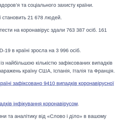
оров’я та соціального захисту країни.
ії становить 21 678 людей.
тести на коронавірус здали 763 387 осіб. 161
.
-19 в країні зросла на 3 996 осіб.
Скільки картоплі
вирощували в
 із найбільшою кількістю зафіксованих випадків
Україні до і під час
аражень країну США, Іспанія, Італія та Франція.
великої війни
країні зафіксовано 9410 випадків коронавірусної
падків інфікування коронавірусом
.
и та аналітику від «Слово і діло» в вашому