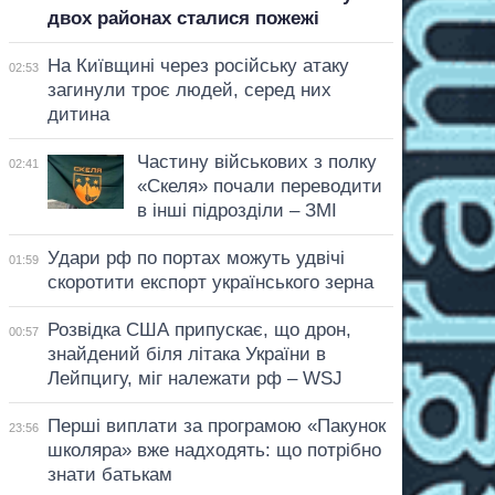
двох районах сталися пожежі
На Київщині через російську атаку
02:53
загинули троє людей, серед них
дитина
Частину військових з полку
02:41
«Скеля» почали переводити
в інші підрозділи – ЗМІ
Удари рф по портах можуть удвічі
01:59
скоротити експорт українського зерна
Розвідка США припускає, що дрон,
00:57
знайдений біля літака України в
Лейпцигу, міг належати рф – WSJ
Перші виплати за програмою «Пакунок
23:56
школяра» вже надходять: що потрібно
знати батькам