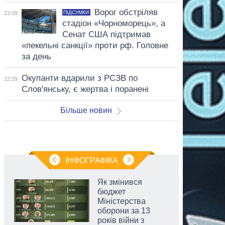
Ворог обстріляв
ПІДСУМКИ
23:09
стадіон «Чорноморець», а
Сенат США підтримав
«пекельні санкції» проти рф. Головне
за день
Окупанти вдарили з РСЗВ по
22:29
Слов'янську, є жертва і поранені
Більше новин
ІНФОГРАФІКА
Як змінився
бюджет
Міністерства
оборони за 13
років війни з