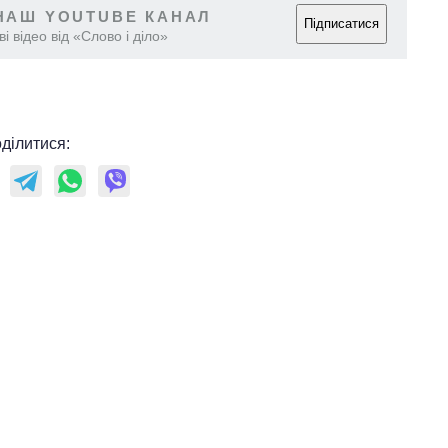
аспірантуру
НАШ YOUTUBE КАНАЛ
Підписатися
і відео від «Слово і діло»
ділитися: