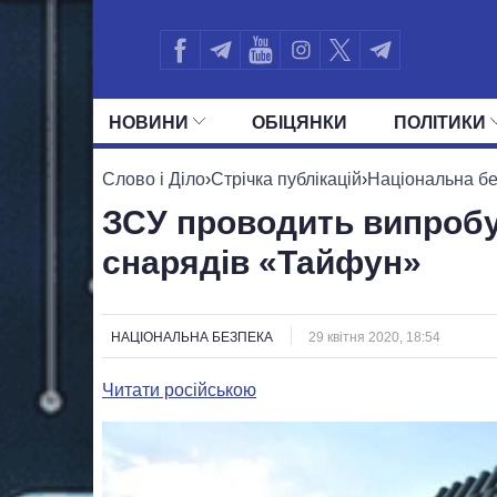
НОВИНИ
ОБIЦЯНКИ
ПОЛIТИКИ
УСІ ПОЛІТИКИ
ПРЕЗИДЕНТ І ОФ
Слово і Діло
›
Стрічка публікацій
›
Національна б
ЗСУ проводить випроб
снарядів «Тайфун»
НАЦІОНАЛЬНА БЕЗПЕКА
29 квітня 2020, 18:54
Читати російською