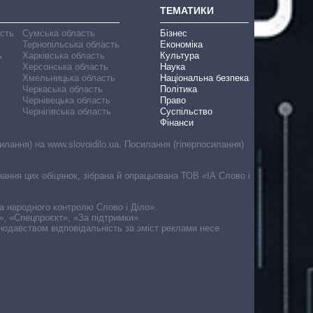
ТЕМАТИКИ
асть
Сумська область
Бізнес
Тернопільська область
Економіка
ь
Харківська область
Культура
Херсонська область
Наука
Хмельницька область
Національна безпека
Черкаська область
Політика
Чернівецька область
Право
Чернігівська область
Суспільство
Фінанси
лання) на www.slovoidilo.ua. Посилання (гіперпосилання)
онання цих обіцянок, зібрана й опрацьована ТОВ «ІА Слово і
ма народного контролю Слово і Діло».
», «Спецпроєкт», «За підтримки».
онодавством відповідальність за зміст реклами несе