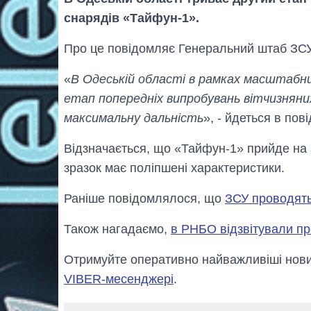
снарядів «Тайфун-1».
Про це повідомляє Генеральний штаб ЗСУ
«
В Одеській області в рамках масштабн
етап попередніх випробувань вітчизняни
максимальну дальність
», - йдеться в пов
Відзначається, що «Тайфун-1» прийде на 
зразок має поліпшені характеристики.
Раніше повідомлялося, що
ЗСУ проводять
Також нагадаємо,
в РНБО відзвітували пр
Отримуйте оперативно найважливіші новин
VIBER-месенджері
.