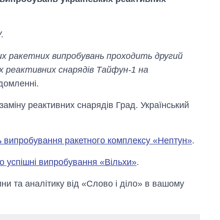
.
их ракетних випробувань проходить другий
х реактивних снарядів Тайфун-1 на
ідомленні.
заміну реактивних снарядів Град. Український
 випробування ракетного комплексу «Нептун»
.
о успішні випробування «Вільхи»
.
Як за 10 років
и та аналітику від «Слово і діло» в вашому
змінилася кількість
вступників на
бакалаврат,
магістратуру та