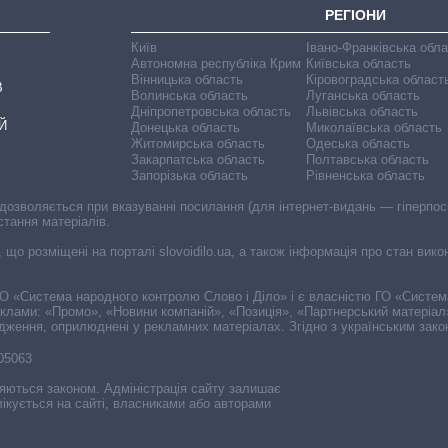
РЕГІОНИ
Київ
Івано-Франківська обл
Автономна республіка Крим
Київська область
Вінницька область
Кіровоградська област
В
Волинська область
Луганська область
Дніпропетровська область
Львівська область
Й
Донецька область
Миколаївська область
Житомирська область
Одеська область
Закарпатська область
Полтавська область
Запорізька область
Рівненська область
 дозволяється при вказуванні посилання (для інтернет-видань — гіперпоси
стання матеріалів.
, що розміщені на порталі slovoidilo.ua, а також інформація про стан вик
і ГО «Система народного контролю Слово і Діло» і є власністю ГО «Систе
еклами: «Промо», «Новини компаній», «Позиція», «Партнерський матеріал
судження, оприлюднені у рекламних матеріалах. Згідно з українським зак
-05063
няються законом. Адміністрація сайту залишає
ікується на сайті, власниками або авторами