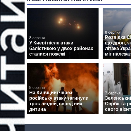
8 серпня
Розвідка 
8 серпня
У Києві після атаки
що дрон, з
балістикою у двох районах
літака Укра
сталися пожежі
міг належа
8 серпня
На Київщині через
7 серпня
російську атаку загинули
Зеленськи
троє людей, серед них
Сербії та 
дитина
свого візи