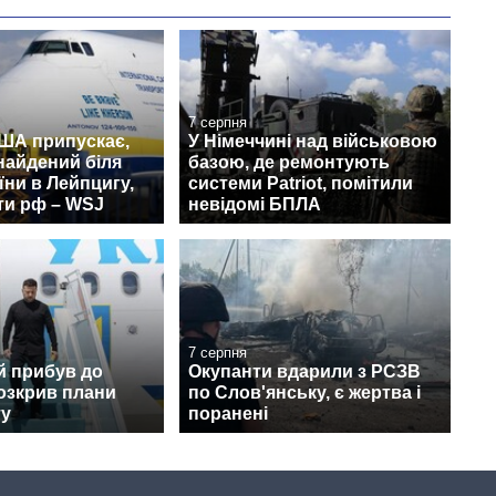
7 серпня
США припускає,
У Німеччині над військовою
найдений біля
базою, де ремонтують
їни в Лейпцигу,
системи Patriot, помітили
ти рф – WSJ
невідомі БПЛА
7 серпня
й прибув до
Окупанти вдарили з РСЗВ
розкрив плани
по Слов'янську, є жертва і
ту
поранені