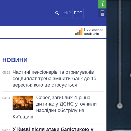
УКР
РОС
Порівняння
політиків
ЦІЙ
МЕРИ МІСТ
ВСІ ПЕРСОНИ
НОВИНИ
Частині пенсіонерів та отримувачів
05:15
соцвиплат треба змінити банк до 15
вересня: кого це стосується
Серед загиблих 4-річна
04:51
дитина: у ДСНС уточнили
наслідки обстрілу на
Київщині
У Києві після атаки балістикою у
03:47