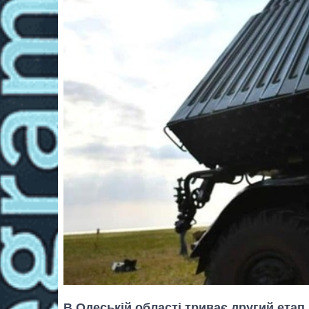
В Одеській області триває другий ета