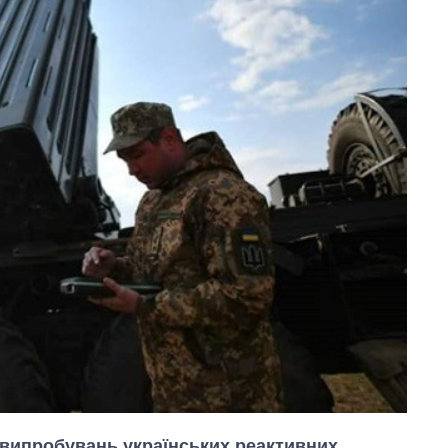
п випробувань українських реактивних