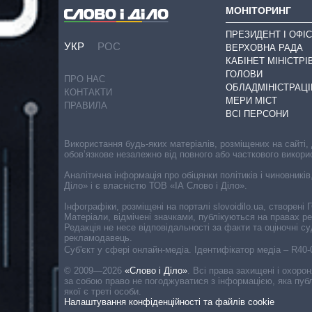
МОНІТОРИНГ
ПРЕЗИДЕНТ І ОФІС
УКР
РОС
ВЕРХОВНА РАДА
КАБІНЕТ МІНІСТРІ
ГОЛОВИ
ПРО НАС
ОБЛАДМІНІСТРАЦІ
КОНТАКТИ
МЕРИ МІСТ
ПРАВИЛА
ВСІ ПЕРСОНИ
Використання будь-яких матеріалів, розміщених на сайті,
обов’язкове незалежно від повного або часткового викори
Аналітична інформація про обіцянки політиків і чиновників
Діло» і є власністю ТОВ «ІА Слово і Діло».
Інфографіки, розміщені на порталі slovoidilo.ua, створен
Матеріали, відмічені значками, публікуються на правах р
Редакція не несе відповідальності за факти та оціночні 
рекламодавець.
Cуб'єкт у сфері онлайн-медіа. Ідентифікатор медіа – R40
© 2009—2026
«Слово і Діло»
.
Всі права захищені і охоро
за собою право не погоджуватися з інформацією, яка публ
якої є треті особи.
Налаштування конфіденційності та файлів cookie