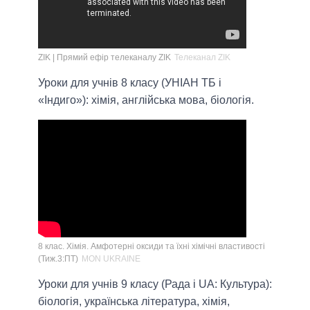
ZIK | Прямий ефір телеканалу ZIK
Телеканал ZIK
Уроки для учнів 8 класу (УНІАН ТБ і
«Індиго»): хімія, англійська мова, біологія.
8 клас. Хімія. Амфотерні оксиди та їхні хімічні властивості
(Тиж.3:ПТ)
MON UKRAINE
Уроки для учнів 9 класу (Рада і UA: Культура):
біологія, українська література, хімія,