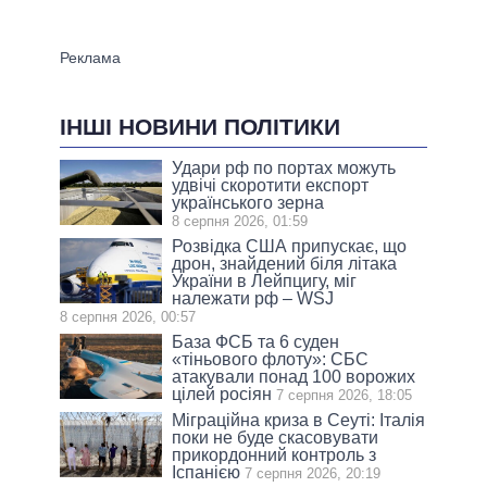
ІНШІ НОВИНИ ПОЛІТИКИ
Удари рф по портах можуть
удвічі скоротити експорт
українського зерна
8 серпня 2026, 01:59
Розвідка США припускає, що
дрон, знайдений біля літака
України в Лейпцигу, міг
належати рф – WSJ
8 серпня 2026, 00:57
База ФСБ та 6 суден
«тіньового флоту»: СБС
атакували понад 100 ворожих
цілей росіян
7 серпня 2026, 18:05
Міграційна криза в Сеуті: Італія
поки не буде скасовувати
прикордонний контроль з
Іспанією
7 серпня 2026, 20:19