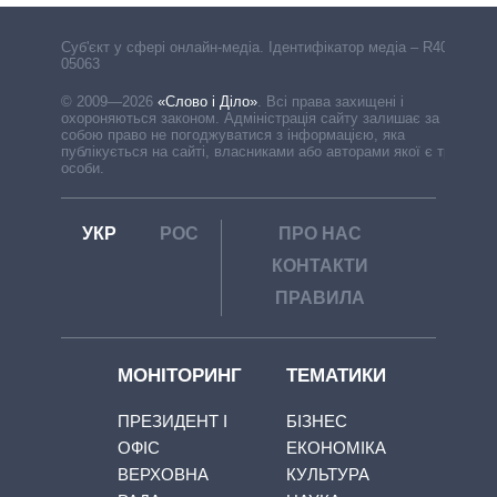
Cуб'єкт у сфері онлайн-медіа. Ідентифікатор медіа – R40-
05063
© 2009—2026
«Слово і Діло»
.
Всі права захищені і
охороняються законом. Адміністрація сайту залишає за
собою право не погоджуватися з інформацією, яка
публікується на сайті, власниками або авторами якої є треті
особи.
УКР
РОС
ПРО НАС
КОНТАКТИ
ПРАВИЛА
МОНІТОРИНГ
ТЕМАТИКИ
ПРЕЗИДЕНТ І
БІЗНЕС
ОФІС
ЕКОНОМІКА
ВЕРХОВНА
КУЛЬТУРА