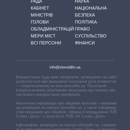
РАДА
НАУКА
КАБІНЕТ
НАЦІОНАЛЬНА
МІНІСТРІВ
БЕЗПЕКА
ГОЛОВИ
ПОЛІТИКА
ОБЛАДМІНІСТРАЦІЙ
ПРАВО
МЕРИ МІСТ
СУСПІЛЬСТВО
ВСІ ПЕРСОНИ
ФІНАНСИ
info@slovoidilo.ua
Використання будь-яких матеріалів, розміщених на сайті,
дозволяється при вказуванні посилання (для інтернет-видань
— гіперпосилання) на www.slovoidilo.ua. Посилання
(гіперпосилання) обов’язкове незалежно від повного або
часткового використання матеріалів.
Аналітична інформація про обіцянки політиків і чиновників,
що розміщені на порталі slovoidilo.ua, а також інформація про
стан виконання цих обіцянок, зібрана й опрацьована ТОВ «ІА
Слово і Діло» і є власністю ТОВ «ІА Слово і Діло».
Інфографіки, розміщені на порталі slovoidilo.ua, створені ГО
«Система народного контролю Слово і Діло» і є власністю