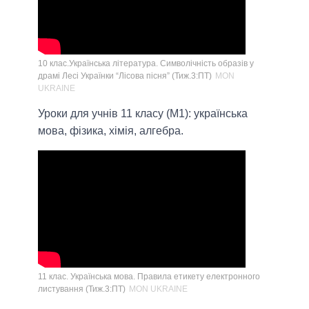
10 клас.Українська література. Символічність образів у
драмі Лесі Українки “Лісова пісня” (Тиж.3:ПТ)
MON
UKRAINE
Уроки для учнів 11 класу (М1): українська
мова, фізика, хімія, алгебра.
11 клас. Українська мова. Правила етикету електронного
листування (Тиж.3:ПТ)
MON UKRAINE