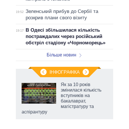
Зеленський прибув до Сербії та
19:52
розкрив плани свого візиту
В Одесі збільшилася кількість
19:17
постраждалих через російський
обстріл стадіону «Чорноморець»
Більше новин
ІНФОГРАФІКА
жет
Як за 10 років
змінилася кількість
ків
вступників на
бакалаврат,
магістратуру та
аспірантуру