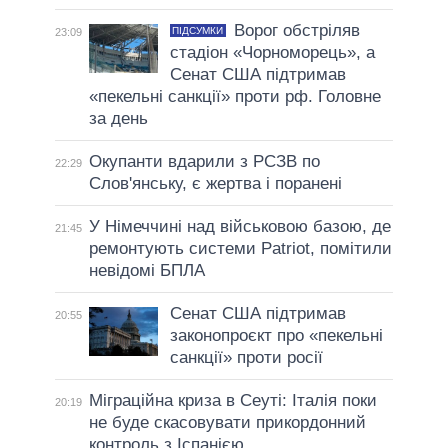
Ворог обстріляв
ПІДСУМКИ
23:09
стадіон «Чорноморець», а
Сенат США підтримав
«пекельні санкції» проти рф. Головне
за день
Окупанти вдарили з РСЗВ по
22:29
Слов'янську, є жертва і поранені
У Німеччині над військовою базою, де
21:45
ремонтують системи Patriot, помітили
невідомі БПЛА
Сенат США підтримав
20:55
законопроєкт про «пекельні
санкції» проти росії
Міграційна криза в Сеуті: Італія поки
20:19
не буде скасовувати прикордонний
контроль з Іспанією