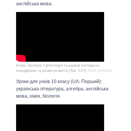
англійська мова.
9 клас. Біологія. Світоглядні та наукові погляди на
походження та розвиток життя.(Тиж. 3:ПТ)
MON UKRAINE
Уроки для учнів 10 класу (UA: Перший):
українська література, алгебра, англійська
мова, хімія, біологія.