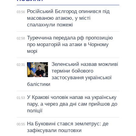
Російський Бєлгород опинився під
03:56
масованою атакою, у місті
спалахнули пожежі
Туреччина передала рф пропозицію
02:58
про мораторій на атаки в Чорному
морі
Зеленський назвав можливі
02:31
терміни бойового
застосування української
балістики
У Кракові чоловік напав на українську
01:53
пару, а через два дні сам прийшов до
поліції
На Буковині стався землетрус: де
00:55
зафіксували поштовхи