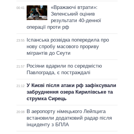
«Вражаючі втрати»:
00:41
Зеленський оцінив
результати 40-денної
операції проти рф
Іспанська розвідка попередила про
23:55
нову спробу масового прориву
мігрантів до Сеути
Росіяни вдарили по середмістю
21:57
Павлограда, є постраждалі
У Києві після атаки рф зафіксували
21:12
забруднення озера Кирилівське та
струмка Сирець
В аеропорту німецького Лейпцига
20:08
встановили додатковий радар після
інциденту з БПЛА