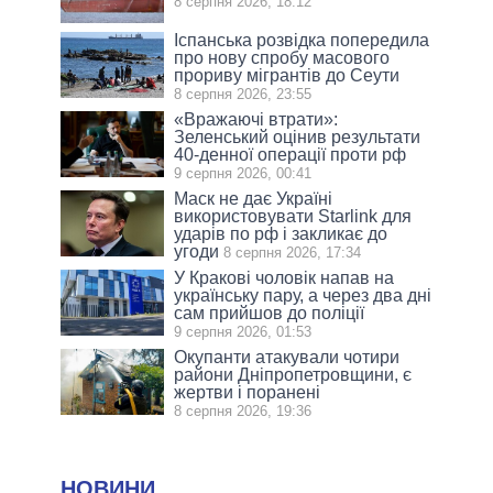
8 серпня 2026, 18:12
Іспанська розвідка попередила
про нову спробу масового
прориву мігрантів до Сеути
8 серпня 2026, 23:55
«Вражаючі втрати»:
Зеленський оцінив результати
40-денної операції проти рф
9 серпня 2026, 00:41
Маск не дає Україні
використовувати Starlink для
ударів по рф і закликає до
угоди
8 серпня 2026, 17:34
У Кракові чоловік напав на
українську пару, а через два дні
сам прийшов до поліції
9 серпня 2026, 01:53
Окупанти атакували чотири
райони Дніпропетровщини, є
жертви і поранені
8 серпня 2026, 19:36
НОВИНИ