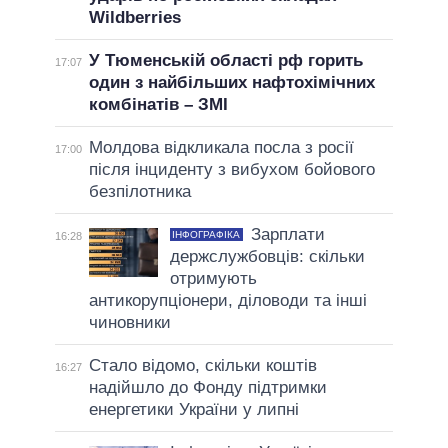
Wildberries
У Тюменській області рф горить
17:07
один з найбільших нафтохімічних
комбінатів – ЗМІ
Молдова відкликала посла з росії
17:00
після інциденту з вибухом бойового
безпілотника
Зарплати
ІНФОГРАФІКА
16:28
держслужбовців: скільки
отримують
антикорупціонери, діловоди та інші
чиновники
Стало відомо, скільки коштів
16:27
надійшло до Фонду підтримки
енергетики України у липні