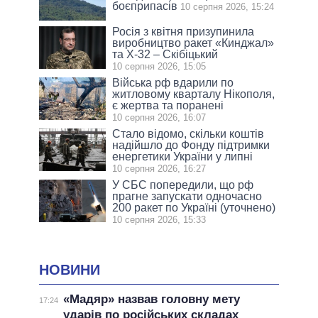
боєприпасів
10 серпня 2026, 15:24
Росія з квітня призупинила
виробництво ракет «Кинджал»
та Х-32 – Скібіцький
10 серпня 2026, 15:05
Війська рф вдарили по
житловому кварталу Нікополя,
є жертва та поранені
10 серпня 2026, 16:07
Стало відомо, скільки коштів
надійшло до Фонду підтримки
енергетики України у липні
10 серпня 2026, 16:27
У СБС попередили, що рф
прагне запускати одночасно
200 ракет по Україні (уточнено)
10 серпня 2026, 15:33
НОВИНИ
«Мадяр» назвав головну мету
17:24
ударів по російських складах