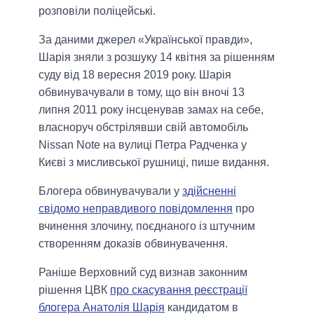
розповіли поліцейські.
За даними джерел «Української правди»,
Шарія зняли з розшуку 14 квітня за рішенням
суду від 18 вересня 2019 року. Шарія
обвинувачували в тому, що він вночі 13
липня 2011 року інсценував замах на себе,
власноруч обстрілявши свій автомобіль
Nissan Note на вулиці Петра Радченка у
Києві з мисливської рушниці, пише видання.
Блогера обвинувачували у
здійсненні
свідомо неправдивого повідомлення
про
вчинення злочину, поєднаного із штучним
створенням доказів обвинувачення.
Раніше Верховний суд визнав законним
рішення ЦВК
про скасування реєстрації
блогера Анатолія Шарія
кандидатом в