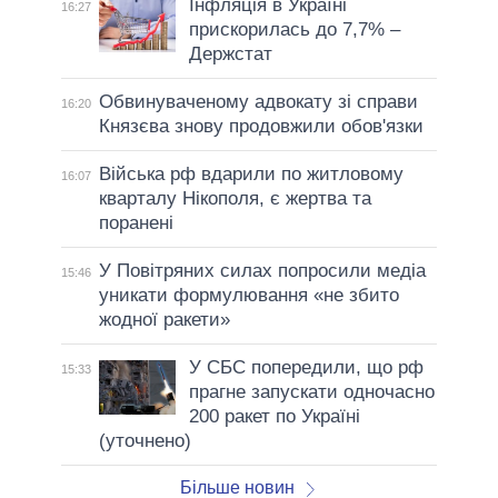
Інфляція в Україні
16:27
прискорилась до 7,7% –
Держстат
Обвинуваченому адвокату зі справи
16:20
Князєва знову продовжили обов'язки
Війська рф вдарили по житловому
16:07
кварталу Нікополя, є жертва та
поранені
У Повітряних силах попросили медіа
15:46
уникати формулювання «не збито
жодної ракети»
У СБС попередили, що рф
15:33
прагне запускати одночасно
200 ракет по Україні
(уточнено)
Більше новин