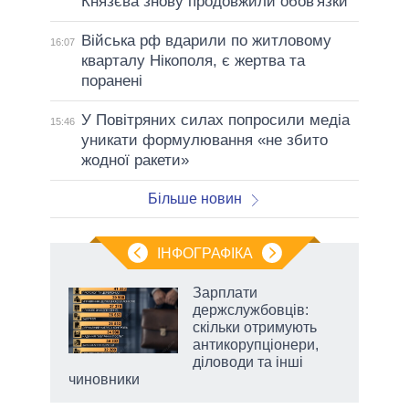
Князєва знову продовжили обов'язки
Війська рф вдарили по житловому
16:07
кварталу Нікополя, є жертва та
поранені
У Повітряних силах попросили медіа
15:46
уникати формулювання «не збито
жодної ракети»
Більше новин
ІНФОГРАФІКА
 5
Зарплати
вго
держслужбовців:
скільки отримують
антикорупціонери,
діловоди та інші
чиновники