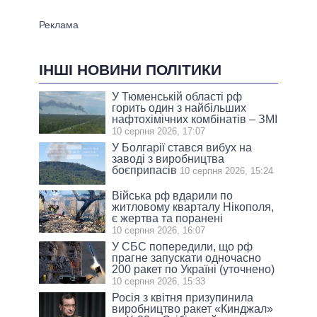
ІНШІ НОВИНИ ПОЛІТИКИ
У Тюменській області рф
горить один з найбільших
нафтохімічних комбінатів – ЗМІ
10 серпня 2026, 17:07
У Болгарії стався вибух на
заводі з виробництва
боєприпасів
10 серпня 2026, 15:24
Війська рф вдарили по
житловому кварталу Нікополя,
є жертва та поранені
10 серпня 2026, 16:07
У СБС попередили, що рф
прагне запускати одночасно
200 ракет по Україні (уточнено)
10 серпня 2026, 15:33
Росія з квітня призупинила
виробництво ракет «Кинджал»