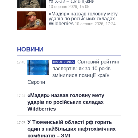
та Х-32 – Скібіцький
10 серпня 2026, 15:05
«Мадяр» назвав головну мету
ударів по російських складах
Wildberries
10 серпня 2026, 17:24
НОВИНИ
Світовий рейтинг
ІНФОГРАФІКА
17:45
паспортів: як за 10 років
змінилися позиції країн
Європи
«Мадяр» назвав головну мету
17:24
ударів по російських складах
Wildberries
У Тюменській області рф горить
17:07
один з найбільших нафтохімічних
комбінатів – ЗМІ