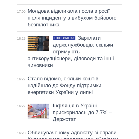
Молдова відкликала посла з росії
17:00
після інциденту з вибухом бойового
безпілотника
Зарплати
ІНФОГРАФІКА
16:28
держслужбовців: скільки
отримують
антикорупціонери, діловоди та інші
чиновники
Стало відомо, скільки коштів
16:27
надійшло до Фонду підтримки
енергетики України у липні
Інфляція в Україні
16:27
прискорилась до 7,7% –
Держстат
Обвинуваченому адвокату зі справи
16:20