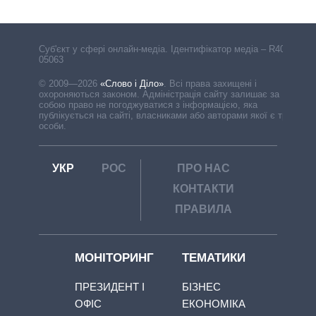
Cуб'єкт у сфері онлайн-медіа. Ідентифікатор медіа – R40-
05063
© 2009—2026
«Слово і Діло»
.
Всі права захищені і
охороняються законом. Адміністрація сайту залишає за
собою право не погоджуватися з інформацією, яка
публікується на сайті, власниками або авторами якої є треті
особи.
УКР
РОС
ПРО НАС
КОНТАКТИ
ПРАВИЛА
МОНІТОРИНГ
ТЕМАТИКИ
ПРЕЗИДЕНТ І
БІЗНЕС
ОФІС
ЕКОНОМІКА