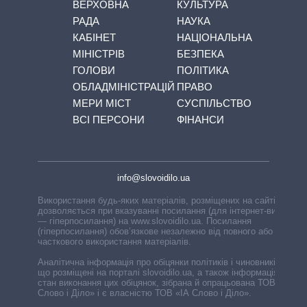
ВЕРХОВНА
КУЛЬТУРА
РАДА
НАУКА
КАБІНЕТ
НАЦІОНАЛЬНА
МІНІСТРІВ
БЕЗПЕКА
ГОЛОВИ
ПОЛІТИКА
ОБЛАДМІНІСТРАЦІЙ
ПРАВО
МЕРИ МІСТ
СУСПІЛЬСТВО
ВСІ ПЕРСОНИ
ФІНАНСИ
info@slovoidilo.ua
Використання будь-яких матеріалів, розміщених на сайті,
дозволяється при вказуванні посилання (для інтернет-видань
— гіперпосилання) на www.slovoidilo.ua. Посилання
(гіперпосилання) обов’язкове незалежно від повного або
часткового використання матеріалів.
Аналітична інформація про обіцянки політиків і чиновників,
що розміщені на порталі slovoidilo.ua, а також інформація про
стан виконання цих обіцянок, зібрана й опрацьована ТОВ «ІА
Слово і Діло» і є власністю ТОВ «ІА Слово і Діло».