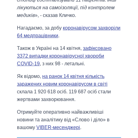
лікуються на самоізоляції, під контролем
медиків
», - сказав Кличко.
Нагадаємо, за добу
коронавірусом захворіли
64 медпрацівники
.
Також в Україні на 14 квітня,
зафіксовано
3372 випадки коронавірусної хвороби
COVID-19
, з них 98 - летальні.
Як відомо,
на ранок 14 квітня кількість
заражених новим коронавірусом в світі
склала 1 920 618 осіб. 119 687 осіб стали
жертвами захворювання.
Отримуйте оперативно найважливіші
новини та аналітику від «Слово і діло» в
вашому
VIBER-месенджері
.