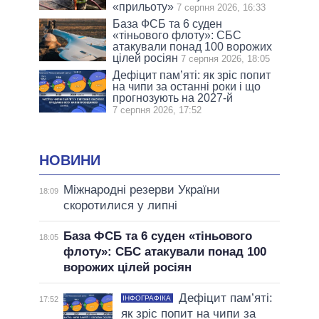
«прильоту»
7 серпня 2026, 16:33
База ФСБ та 6 суден
«тіньового флоту»: СБС
атакували понад 100 ворожих
цілей росіян
7 серпня 2026, 18:05
Дефіцит пам’яті: як зріс попит
на чипи за останні роки і що
прогнозують на 2027-й
7 серпня 2026, 17:52
НОВИНИ
Міжнародні резерви України
18:09
скоротилися у липні
База ФСБ та 6 суден «тіньового
18:05
флоту»: СБС атакували понад 100
ворожих цілей росіян
Дефіцит пам’яті:
ІНФОГРАФІКА
17:52
як зріс попит на чипи за