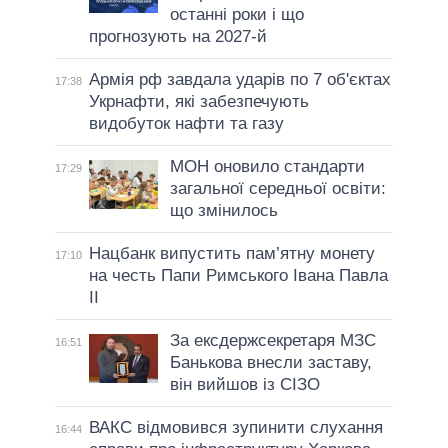
останні роки і що
прогнозують на 2027-й
Армія рф завдала ударів по 7 об'єктах
17:38
Укрнафти, які забезпечують
видобуток нафти та газу
МОН оновило стандарти
17:29
загальної середньої освіти:
що змінилось
Нацбанк випустить пам’ятну монету
17:10
на честь Папи Римського Івана Павла
II
За ексдержсекретаря МЗС
16:51
Банькова внесли заставу,
він вийшов із СІЗО
ВАКС відмовився зупинити слухання
16:44