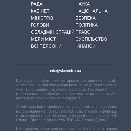
РАДА
НАУКА
КАБІНЕТ
НАЦІОНАЛЬНА
МІНІСТРІВ
БЕЗПЕКА
ГОЛОВИ
ПОЛІТИКА
ОБЛАДМІНІСТРАЦІЙ
ПРАВО
МЕРИ МІСТ
СУСПІЛЬСТВО
ВСІ ПЕРСОНИ
ФІНАНСИ
info@slovoidilo.ua
Використання будь-яких матеріалів, розміщених на сайті,
дозволяється при вказуванні посилання (для інтернет-видань
— гіперпосилання) на www.slovoidilo.ua. Посилання
(гіперпосилання) обов’язкове незалежно від повного або
часткового використання матеріалів.
Аналітична інформація про обіцянки політиків і чиновників,
що розміщені на порталі slovoidilo.ua, а також інформація про
стан виконання цих обіцянок, зібрана й опрацьована ТОВ «ІА
Слово і Діло» і є власністю ТОВ «ІА Слово і Діло».
Інфографіки, розміщені на порталі slovoidilo.ua, створені ГО