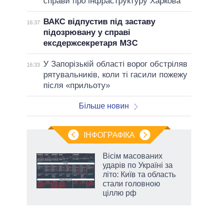
справи про інфраструктуру Харкова
ВАКС відпустив під заставу
16:37
підозрювану у справі
ексдержсекретаря МЗС
У Запорізькій області ворог обстріляв
16:33
рятувальників, коли ті гасили пожежу
після «прильоту»
Більше новин
ІНФОГРАФІКА
Вісім масованих
раїні
ударів по Україні за
ої
літо: Київ та область
стали головною
ціллю рф