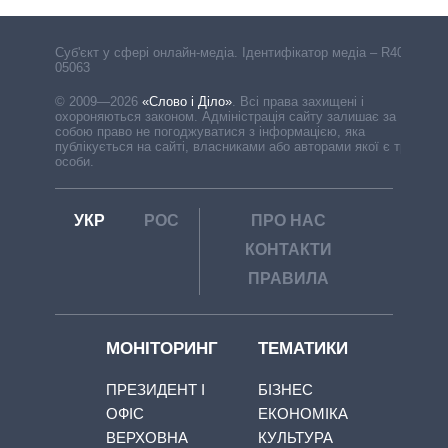
Cуб'єкт у сфері онлайн-медіа. Ідентифікатор медіа – R40-
05063
© 2009—2026
«Слово і Діло»
.
Всі права захищені і
охороняються законом. Адміністрація сайту залишає за
собою право не погоджуватися з інформацією, яка
публікується на сайті, власниками або авторами якої є треті
особи.
УКР
РОС
ПРО НАС
КОНТАКТИ
ПРАВИЛА
МОНІТОРИНГ
ТЕМАТИКИ
ПРЕЗИДЕНТ І
БІЗНЕС
ОФІС
ЕКОНОМІКА
ВЕРХОВНА
КУЛЬТУРА